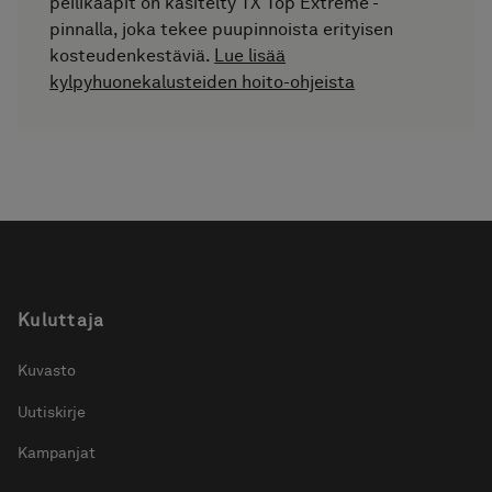
peilikaapit on käsitelty TX Top Extreme -
pinnalla, joka tekee puupinnoista erityisen
kosteudenkestäviä.
Lue lisää
kylpyhuonekalusteiden hoito-ohjeista
Kuluttaja
Kuvasto
Uutiskirje
Kampanjat