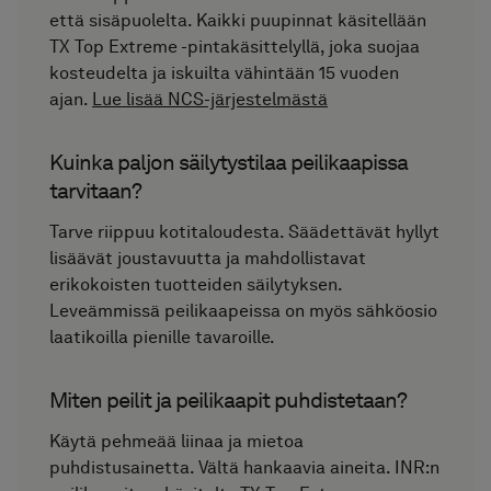
että sisäpuolelta. Kaikki puupinnat käsitellään
TX Top Extreme -pintakäsittelyllä, joka suojaa
kosteudelta ja iskuilta vähintään 15 vuoden
ajan.
Lue lisää NCS-järjestelmästä
Kuinka paljon säilytystilaa peilikaapissa
tarvitaan?
Tarve riippuu kotitaloudesta. Säädettävät hyllyt
lisäävät joustavuutta ja mahdollistavat
erikokoisten tuotteiden säilytyksen.
Leveämmissä peilikaapeissa on myös sähköosio
laatikoilla pienille tavaroille.
Miten peilit ja peilikaapit puhdistetaan?
Käytä pehmeää liinaa ja mietoa
puhdistusainetta. Vältä hankaavia aineita. INR:n