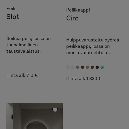
Peili
Peilikaappi
Slot
Circ
Soikea peili, jossa on
Huippuvarusteltu pyöreä
tunnelmallinen
peilikaappi, jossa on
taustavalaistus.
monia vaihtoehtoja.
Kaapissa on valaistus ylä-,
ala- ja sisäpuolella, jota
ohjataan sivussa olevalla
Hinta alk 710 €
kosketuspaneelilla.
Hinta alk 1 830 €