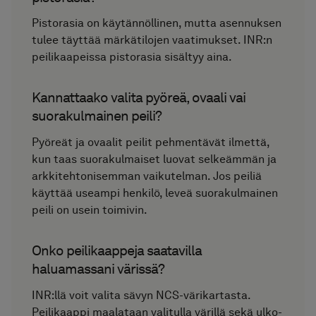
Pistorasia on käytännöllinen, mutta asennuksen
tulee täyttää märkätilojen vaatimukset. INR:n
peilikaapeissa pistorasia sisältyy aina.
Kannattaako valita pyöreä, ovaali vai
suorakulmainen peili?
Pyöreät ja ovaalit peilit pehmentävät ilmettä,
kun taas suorakulmaiset luovat selkeämmän ja
arkkitehtonisemman vaikutelman. Jos peiliä
käyttää useampi henkilö, leveä suorakulmainen
peili on usein toimivin.
Onko peilikaappeja saatavilla
haluamassani värissä?
INR:llä voit valita sävyn NCS-värikartasta.
Peilikaappi maalataan valitulla värillä sekä ulko-