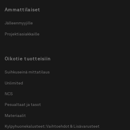
Ammattilaiset
Jälleenmyyjille
Projektiasiakkaille
Oikotie tuotteisiin
Suihkuseinä mittatilaus
Unlimited
NCS
Pesualtaat ja tasot
Materiaalit
Kylpyhuonekalusteet: Vaihtoehdot & Lisävarusteet