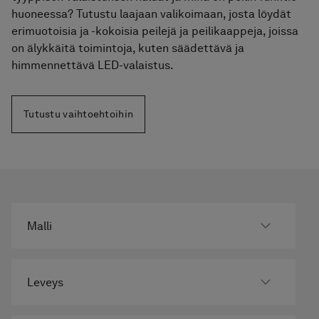
Pyyhekuivaimet
huoneessa? Tutustu laajaan valikoimaan, josta löydät
erimuotoisia ja -kokoisia peilejä ja peilikaappeja, joissa
Graniittikeramiikka
on älykkäitä toimintoja, kuten säädettävä ja
himmennettävä LED-valaistus.
Tutustu vaihtoehtoihin
Malli
Leveys