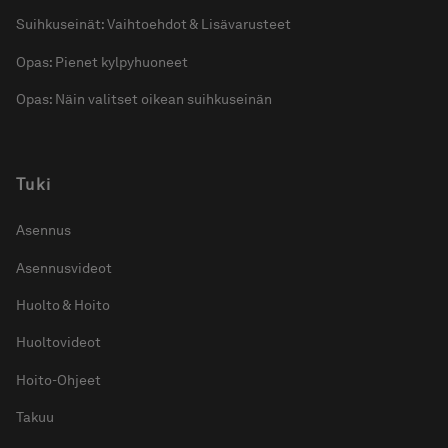
Suihkuseinät: Vaihtoehdot & Lisävarusteet
Opas: Pienet kylpyhuoneet
Opas: Näin valitset oikean suihkuseinän
Tuki
Asennus
Asennusvideot
Huolto & Hoito
Huoltovideot
Hoito-Ohjeet
Takuu