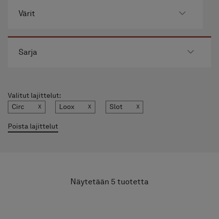
Värit
Sarja
Valitut lajittelut:
Circ
Loox
Slot
Poista lajittelut
Näytetään
5
tuotetta