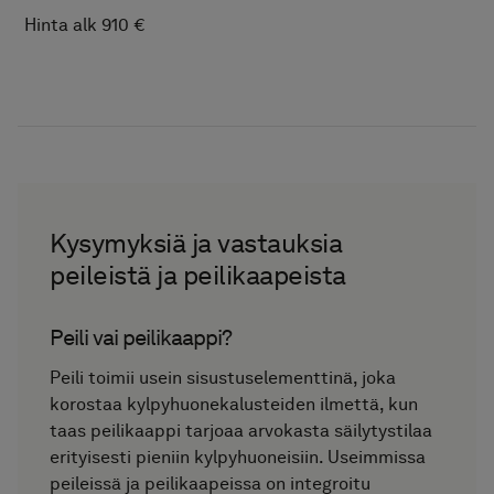
Hinta alk 910 €
Kysymyksiä ja vastauksia
peileistä ja peilikaapeista
Peili vai peilikaappi?
Peili toimii usein sisustuselementtinä, joka
korostaa kylpyhuonekalusteiden ilmettä, kun
taas peilikaappi tarjoaa arvokasta säilytystilaa
erityisesti pieniin kylpyhuoneisiin. Useimmissa
peileissä ja peilikaapeissa on integroitu