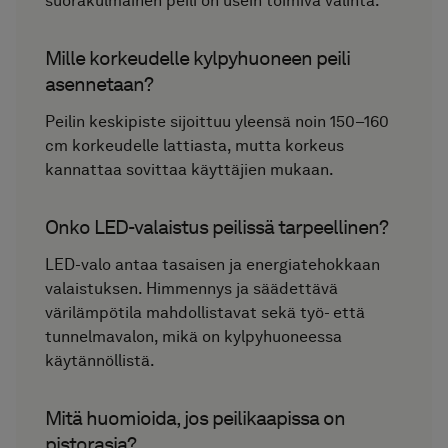
suorakulmainen peili on usein toimiva valinta.
Mille korkeudelle kylpyhuoneen peili
asennetaan?
Peilin keskipiste sijoittuu yleensä noin 150–160
cm korkeudelle lattiasta, mutta korkeus
kannattaa sovittaa käyttäjien mukaan.
Onko LED-valaistus peilissä tarpeellinen?
LED-valo antaa tasaisen ja energiatehokkaan
valaistuksen. Himmennys ja säädettävä
värilämpötila mahdollistavat sekä työ- että
tunnelmavalon, mikä on kylpyhuoneessa
käytännöllistä.
Mitä huomioida, jos peilikaapissa on
pistorasia?