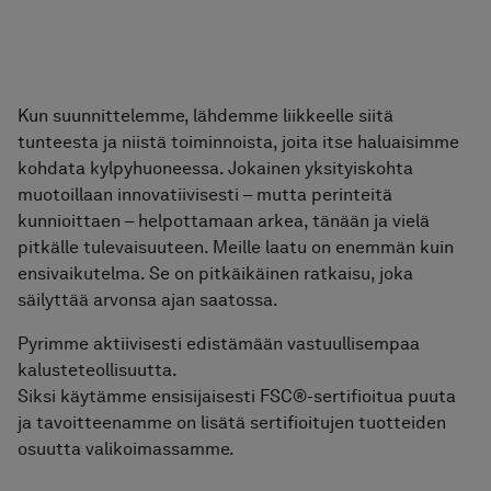
Kun suunnittelemme, lähdemme liikkeelle siitä
tunteesta ja niistä toiminnoista, joita itse haluaisimme
kohdata kylpyhuoneessa. Jokainen yksityiskohta
muotoillaan innovatiivisesti – mutta perinteitä
kunnioittaen – helpottamaan arkea, tänään ja vielä
pitkälle tulevaisuuteen. Meille laatu on enemmän kuin
ensivaikutelma. Se on pitkäikäinen ratkaisu, joka
säilyttää arvonsa ajan saatossa.
Pyrimme aktiivisesti edistämään vastuullisempaa
kalusteteollisuutta.
Siksi käytämme ensisijaisesti FSC®-sertifioitua puuta
ja tavoitteenamme on lisätä sertifioitujen tuotteiden
osuutta valikoimassamme.