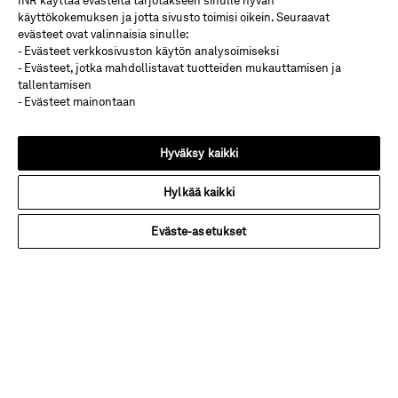
INR käyttää evästeitä tarjotakseen sinulle hyvän
käyttökokemuksen ja jotta sivusto toimisi oikein. Seuraavat
Carinan värikkäässä kodissa kylpyhuone tarjoaa
evästeet ovat valinnaisia sinulle:
rauhallisen vastapainon. Maanläheiset sävyt,
- Evästeet verkkosivuston käytön analysoimiseksi
pronssiset metalliyksityiskohdat ja älykkäät
- Evästeet, jotka mahdollistavat tuotteiden mukauttamisen ja
tallentamisen
säilytysratkaisut luovat harmonisen kokonaisuuden.
- Evästeet mainontaan
Astu sisään
Hyväksy kaikki
Hylkää kaikki
Eväste-asetukset