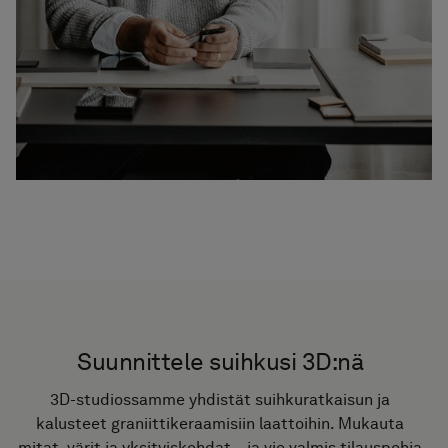
Suunnittele suihkusi 3D:nä
3D-studiossamme yhdistät suihkuratkaisun ja
kalusteet graniittikeraamisiin laattoihin. Mukauta
mitat, värit ja yksityiskohdat – ja vie valmis tilauspohja