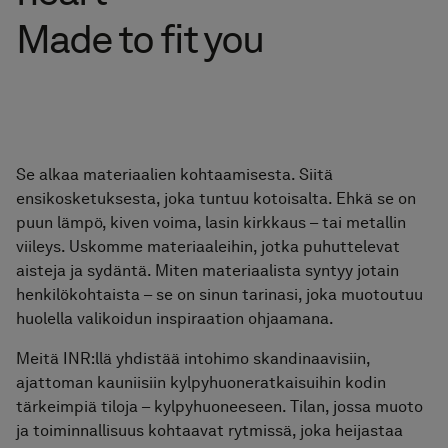
Pyyhekuivaimet
Made to fit you
Graniittikeramiikka
Se alkaa materiaalien kohtaamisesta. Siitä
ensikosketuksesta, joka tuntuu kotoisalta. Ehkä se on
puun lämpö, kiven voima, lasin kirkkaus – tai metallin
viileys. Uskomme materiaaleihin, jotka puhuttelevat
aisteja ja sydäntä. Miten materiaalista syntyy jotain
henkilökohtaista – se on sinun tarinasi, joka muotoutuu
huolella valikoidun inspiraation ohjaamana.
Meitä INR:llä yhdistää intohimo skandinaavisiin,
ajattoman kauniisiin kylpyhuoneratkaisuihin kodin
tärkeimpiä tiloja – kylpyhuoneeseen. Tilan, jossa muoto
ja toiminnallisuus kohtaavat rytmissä, joka heijastaa