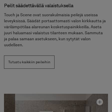
Peilit säädettävällä valaistuksella
Touch ja Scene ovat suorakulmaisia peilejä useissa
leveyksissä. Säädät portaattomasti valon kirkkautta ja
värilämpötilaa alareunan kosketuspainikkeilla. Aseta
juuri haluamasi valaistus tilanteen mukaan. Sammuta
ja palaa samaan asetukseen, kun sytytät valon
uudelleen.
Tutustu kaikkiin peileihin
Allaskaappi Core Avant 60
Hinta alk 1 250 €
Granittikeramiikka Alvaret Earth