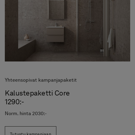
Hinta alk 110 €
Kattosuihkusetit Mist
Hinta alk 1 110 €
Peilikaappi Stage 60
Hinta alk 910 €
Pesuallashana Steel Vector Low
Hinta alk 350 €
Pyyhekuivain Line
Hinta alk 500 €
Suihkunurkka Linc Angel
Hinta alk 1 080 €
Suihkutilan Pile-
Yhteensopivat kampanjapaketit
säilytysratkaisu
Hinta alk 410 €
Kalustepaketti Core
1290:-
Norm. hinta 2030:-
Tutustu kampanjaan