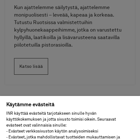
Kun ajattelemme säilytystä, ajattelemme
monipuolisesti – leveää, kapeaa ja korkeaa.
Tutustu Ruotsissa valmistettuihin
kylpyhuonekaappeihimme, jotka on varustettu
hyllyillä, laatikoilla ja lisävarusteena saatavilla
piilotetuilla pistorasioilla.
Katso lisää
Käytämme evästeitä
INR käyttää evästeitä tarjotakseen sinulle hyvän
Kysymyksiä ja vastauksia
käyttökokemuksen ja jotta sivusto toimisi oikein. Seuraavat
kylpyhuoneen peilikaapeista
evästeet ovat valinnaisia sinulle:
- Evästeet verkkosivuston käytön analysoimiseksi
- Evästeet, jotka mahdollistavat tuotteiden mukauttamisen ja