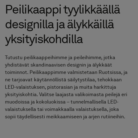
Pyyhekuivaimet
Peilikaappi tyylikkäällä
designilla ja älykkäillä
Graniittikeramiikka
yksityiskohdilla
Tutustu peilikaappeihimme ja peileihimme, jotka
yhdistävät skandinaavisen designin ja älykkäät
toiminnot. Peilikaappimme valmistetaan Ruotsissa, ja
ne tarjoavat käytännöllistä säilytystilaa, tehokkaan
LED-valaistuksen, pistorasian ja muita harkittuja
yksityiskohtia. Valitse laajasta valikoimasta peilejä eri
muodoissa ja kokoluokissa – tunnelmallisella LED-
valaistuksella tai voimakkaalla valaistuksella, joka
sopii täydellisesti meikkaamiseen ja arjen rutiineihin.