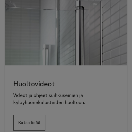
Pyyhekuivaimet
Graniittikeramiikka
Huoltovideot
Videot ja ohjeet suihkuseinien ja
kylpyhuonekalusteiden huoltoon.
Katso lisää