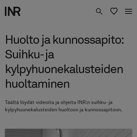
Tuotteet
Huolto ja kunnossapito:
Inspiraatio
Suihku- ja
Suunnittele
Suihkuseinät
kylpyhuonekalusteiden
kylpyhuoneesi
Kylpyhuone­kalusteet
huoltaminen
Tietoa meistä
Säilytys
Studio
01 Löydä Moodisi
Täältä löydät videoita ja ohjeita INR:n suihku- ja
Peilit
kylpyhuonekalusteiden huoltoon ja kunnossapitoon.
02 Suunnittele Studiossa
Etsi jälleenmyyjä
FI
Hanat & tarvikkeet
03 Siirry jälleenmyyjälle