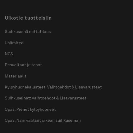
Oikotie tuotteisiin
Suihkuseinä mittatilaus
Unlimited
NCS
Pesualtaat ja tasot
Materiaalit
Kylpyhuonekalusteet: Vaihtoehdot & Lisävarusteet
Suihkuseinät: Vaihtoehdot & Lisävarusteet
Opas: Pienet kylpyhuoneet
Opas: Näin valitset oikean suihkuseinän