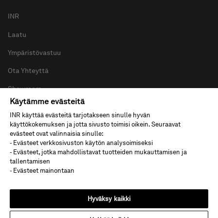
INR
Laatu
Ympäristövastuu
Ota Yhteyttä
Showroom
Käytämme evästeitä
Uutishuone
INR käyttää evästeitä tarjotakseen sinulle hyvän
käyttökokemuksen ja jotta sivusto toimisi oikein. Seuraavat
Whistleblowing
evästeet ovat valinnaisia sinulle:
- Evästeet verkkosivuston käytön analysoimiseksi
Tietosuoja & Evästeet
- Evästeet, jotka mahdollistavat tuotteiden mukauttamisen ja
tallentamisen
- Evästeet mainontaan
Hyväksy kaikki
© 2026 INR