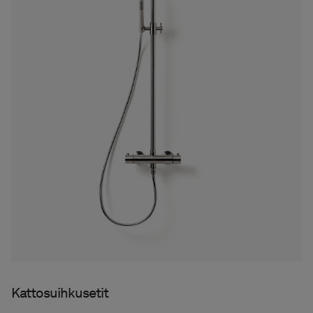
Föregående
Nästa
Kattosuihkusetit