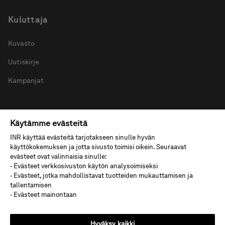
Kuluttaja
Kuvasto
Uutiskirje
Kampanjat
Ammattilaiset
Käytämme evästeitä
INR käyttää evästeitä tarjotakseen sinulle hyvän
Jälleenmyyjille
käyttökokemuksen ja jotta sivusto toimisi oikein. Seuraavat
evästeet ovat valinnaisia sinulle:
Projektiasiakkaille
- Evästeet verkkosivuston käytön analysoimiseksi
- Evästeet, jotka mahdollistavat tuotteiden mukauttamisen ja
tallentamisen
- Evästeet mainontaan
Oikotie tuotteisiin
Suihkuseinä mittatilaus
Hyväksy kaikki