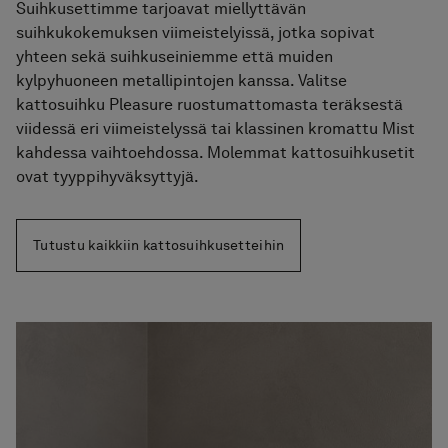
Suihkusettimme tarjoavat miellyttävän
suihkukokemuksen viimeistelyissä, jotka sopivat
yhteen sekä suihkuseiniemme että muiden
kylpyhuoneen metallipintojen kanssa. Valitse
kattosuihku Pleasure ruostumattomasta teräksestä
viidessä eri viimeistelyssä tai klassinen kromattu Mist
kahdessa vaihtoehdossa. Molemmat kattosuihkusetit
ovat tyyppihyväksyttyjä.
Tutustu kaikkiin kattosuihkuset­teihin