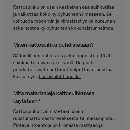
Kattosuihku on usein keskeinen osa suihkutilaa
ja vaikuttaa koko kylpyhuoneen ilmeeseen. Se
voi tuoda modernin ja viimeistellyn vaikutelman
sekä nostaa kylpyhuoneen kokonaistunnelmaa.
Miten kattosuihku puhdistetaan?
Säännöllinen puhdistus ja kalkinpoisto pitävät
suihkun toimivana ja siistinä. Helposti
puhdistettavat suuttimet helpottavat huoltoa –
katso myös
hoitovinkit hanoille.
Mitä materiaaleja kattosuihkuissa
käytetään?
Kattosuihkut valmistetaan usein
ruostumattomasta teräksestä tai messingistä.
Pintavaihtoehtoja on kromista mattaan ja