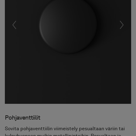
Föregående
Nästa
Pohjaventtiilit
Sovita pohjaventtiilin viimeistely pesualtaan väriin tai
kylpyhuoneen muihin metallipintoihin. Pesualtaan ja