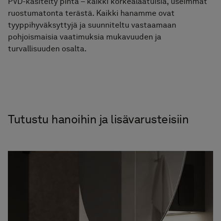
PVD-käsitelty pinta – kaikki korkealaatuisia, useimmat
ruostumatonta terästä. Kaikki hanamme ovat
tyyppihyväksyttyjä ja suunniteltu vastaamaan
pohjoismaisia vaatimuksia mukavuuden ja
turvallisuuden osalta.
Tutustu hanoihin ja lisävarusteisiin