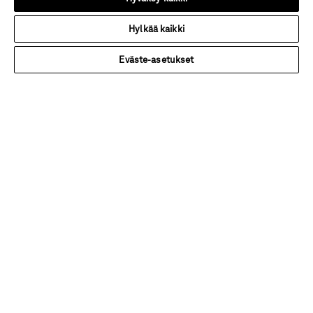
Unlimited
Hylkää kaikki
NCS
Eväste-asetukset
Pesualtaat ja tasot
Materiaalit
Kylpyhuonekalusteet: Vaihtoehdot & Lisävarusteet
Suihkuseinät: Vaihtoehdot & Lisävarusteet
Opas: Pienet kylpyhuoneet
Opas: Näin valitset oikean suihkuseinän
Tuki
Asennus