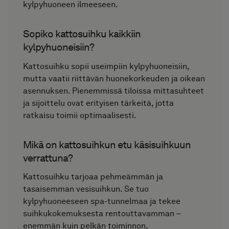
kylpyhuoneen ilmeeseen.
Sopiko kattosuihku kaikkiin
kylpyhuoneisiin?
Kattosuihku sopii useimpiin kylpyhuoneisiin,
mutta vaatii riittävän huonekorkeuden ja oikean
asennuksen. Pienemmissä tiloissa mittasuhteet
ja sijoittelu ovat erityisen tärkeitä, jotta
ratkaisu toimii optimaalisesti.
Mikä on kattosuihkun etu käsisuihkuun
verrattuna?
Kattosuihku tarjoaa pehmeämmän ja
tasaisemman vesisuihkun. Se tuo
kylpyhuoneeseen spa-tunnelmaa ja tekee
suihkukokemuksesta rentouttavamman –
enemmän kuin pelkän toiminnon.