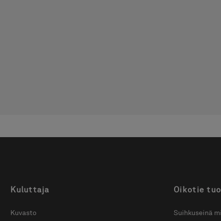
Kuluttaja
Oikotie tuo
Kuvasto
Suihkuseinä mi