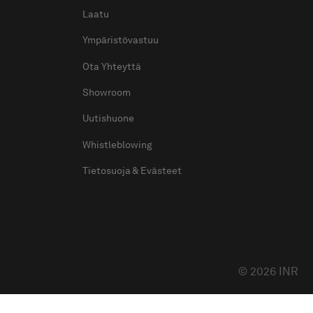
Laatu
Ympäristövastuu
Ota Yhteyttä
Showroom
Uutishuone
Whistleblowing
Tietosuoja & Evästeet
© 2026 INR