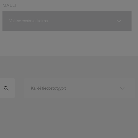
MALLI
Valitse ensin valikoima
Kaikki tiedostotyypit