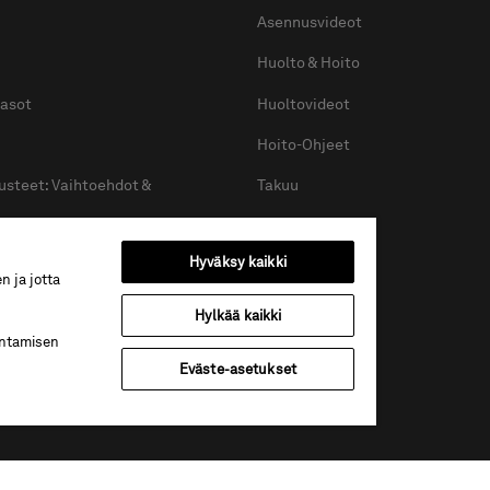
Asennusvideot
Huolto & Hoito
tasot
Huoltovideot
Hoito-Ohjeet
usteet: Vaihtoehdot &
Takuu
Tiedostopankki
Vaihtoehdot & Lisävarusteet
Hyväksy kaikki
Kuvapankki
n ja jotta
kylpyhuoneet
Hylkää kaikki
itset oikean suihkuseinän
entamisen
Eväste-asetukset