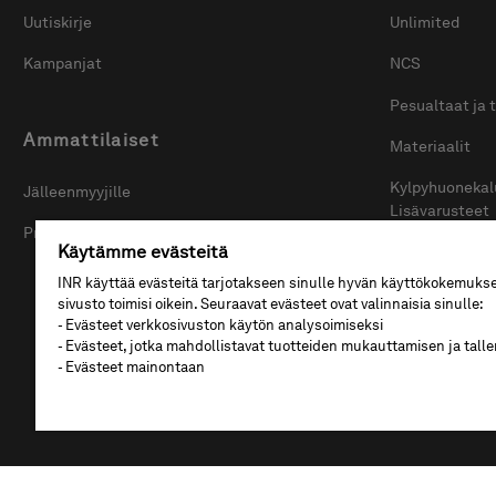
Uutiskirje
Unlimited
Kampanjat
NCS
Pesualtaat ja 
Ammattilaiset
Materiaalit
Kylpyhuonekal
Jälleenmyyjille
Lisävarusteet
Projektiasiakkaille
Käytämme evästeitä
Suihkuseinät: 
INR käyttää evästeitä tarjotakseen sinulle hyvän käyttökokemukse
Opas: Pienet 
sivusto toimisi oikein. Seuraavat evästeet ovat valinnaisia sinulle:
- Evästeet verkkosivuston käytön analysoimiseksi
Opas: Näin val
- Evästeet, jotka mahdollistavat tuotteiden mukauttamisen ja tall
- Evästeet mainontaan