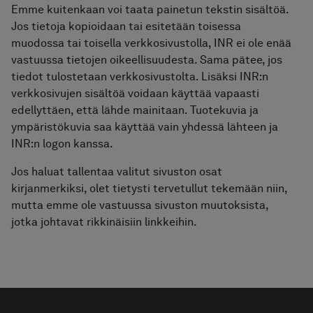
Emme kuitenkaan voi taata painetun tekstin sisältöä.
Jos tietoja kopioidaan tai esitetään toisessa
muodossa tai toisella verkkosivustolla, INR ei ole enää
vastuussa tietojen oikeellisuudesta. Sama pätee, jos
tiedot tulostetaan verkkosivustolta. Lisäksi INR:n
verkkosivujen sisältöä voidaan käyttää vapaasti
edellyttäen, että lähde mainitaan. Tuotekuvia ja
ympäristökuvia saa käyttää vain yhdessä lähteen ja
INR:n logon kanssa.
Jos haluat tallentaa valitut sivuston osat
kirjanmerkiksi, olet tietysti tervetullut tekemään niin,
mutta emme ole vastuussa sivuston muutoksista,
jotka johtavat rikkinäisiin linkkeihin.