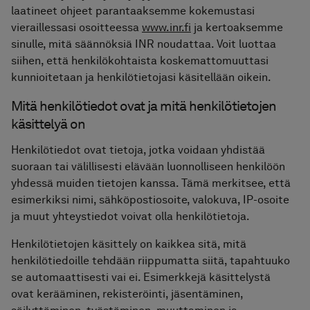
Pyyhekuivaimet
laatineet ohjeet parantaaksemme kokemustasi
vieraillessasi osoitteessa
www.inr.fi
ja kertoaksemme
sinulle, mitä säännöksiä INR noudattaa. Voit luottaa
Graniittikeramiikka
siihen, että henkilökohtaista koskemattomuuttasi
kunnioitetaan ja henkilötietojasi käsitellään oikein.
Mitä henkilötiedot ovat ja mitä henkilötietojen
käsittelyä on
Henkilötiedot ovat tietoja, jotka voidaan yhdistää
suoraan tai välillisesti elävään luonnolliseen henkilöön
yhdessä muiden tietojen kanssa. Tämä merkitsee, että
esimerkiksi nimi, sähköpostiosoite, valokuva, IP-osoite
ja muut yhteystiedot voivat olla henkilötietoja.
Henkilötietojen käsittely on kaikkea sitä, mitä
henkilötiedoille tehdään riippumatta siitä, tapahtuuko
se automaattisesti vai ei. Esimerkkejä käsittelystä
ovat kerääminen, rekisteröinti, jäsentäminen,