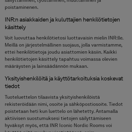
säilyttäminen, työstäminen, muuttaminen ja
poistaminenen.
INR:n asiakkaiden ja kuluttajien henkilötietojen
käsittely
Voit luovuttaa henkilötietosi luottavaisin mielin INR:lle.
Meillä on järjestelmällinen suojaus, jolla varmistamme,
ettei henkilötietoja joudu asiattomien käsiin. Kaikki
henkilötietojen käsittely tapahtuu voimassa olevien
määräysten ja lainsäädännön mukaan.
Yksityishenkilöitä ja käyttötarkoituksia koskevat
tiedot
Tuoteluettelon tilaavista yksityishenkilöistä
rekisteröidään nimi, osoite ja sähköpostiosoite. Tiedot
poistetaan heti kun luettelo on lähetetty. Antamalla
aktiivisen suostumuksesi tietojen säilyttämiseen
hyväksyt myös, että INR Iconic Nordic Rooms voi