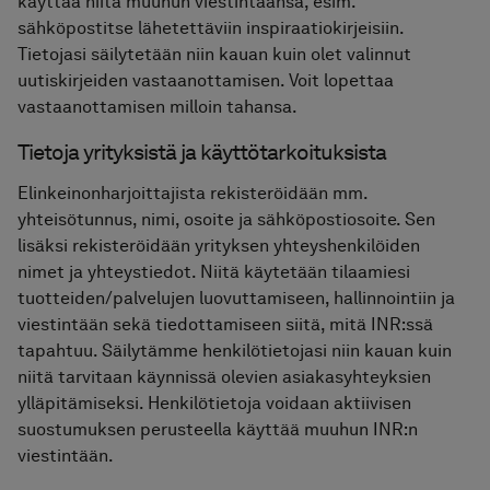
käyttää niitä muuhun viestintäänsä, esim.
sähköpostitse lähetettäviin inspiraatiokirjeisiin.
Tietojasi säilytetään niin kauan kuin olet valinnut
uutiskirjeiden vastaanottamisen. Voit lopettaa
vastaanottamisen milloin tahansa.
Tietoja yrityksistä ja käyttötarkoituksista
Elinkeinonharjoittajista rekisteröidään mm.
yhteisötunnus, nimi, osoite ja sähköpostiosoite. Sen
lisäksi rekisteröidään yrityksen yhteyshenkilöiden
nimet ja yhteystiedot. Niitä käytetään tilaamiesi
tuotteiden/palvelujen luovuttamiseen, hallinnointiin ja
viestintään sekä tiedottamiseen siitä, mitä INR:ssä
tapahtuu. Säilytämme henkilötietojasi niin kauan kuin
niitä tarvitaan käynnissä olevien asiakasyhteyksien
ylläpitämiseksi. Henkilötietoja voidaan aktiivisen
suostumuksen perusteella käyttää muuhun INR:n
viestintään.