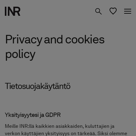
Tuotteet
Privacy and cookies
Inspiraatio
policy
Suunnittele
Suihkuseinät
kylpyhuoneesi
Kylpyhuone­kalusteet
Tietoa meistä
Tietosuojakäytäntö
Säilytys
Studio
01 Löydä Moodisi
Peilit
02 Suunnittele Studiossa
Yksityisyytesi ja GDPR
Etsi jälleenmyyjä
FI
Hanat & tarvikkeet
Meille INR:llä kaikkien asiakkaiden, kuluttajien ja
03 Siirry jälleenmyyjälle
verkon käyttäjien yksityisyys on tärkeää. Siksi olemme