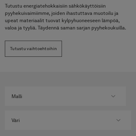
Pyyhekuivaimet
Tutustu energiatehokkaisiin sähkökäyttöisiin
pyyhekuivaimiimme, joiden ihastuttava muotoilu ja
Graniittikeramiikka
upeat materiaalit tuovat kylpyhuoneeseen lämpöä,
valoa ja tyyliä. Täydennä saman sarjan pyyhekoukuilla.
Tutustu vaihtoehtoihin
Malli
Väri