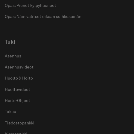
Opas: Pienet kylpyhuoneet
Opas: Näin valitset oikean suihkuseinän
Tuki
Asennus
Asennusvideot
Huolto & Hoito
Huoltovideot
Hoito-Ohjeet
Takuu
Tiedostopankki
Kuvapankki