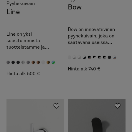
Pyyhekuivain
Bow
Line
Bow on innovatiivinen
Line on yksi
pyyhekuivain, joka on
suosituimmista
saatavana useissa
tuotteistamme ja
viimeistelyissä ja niiden
pystysuuntaisten
yhdistelmissä. Ripusta
pyyhekuivainten
pyyhe joko kuivaimen
suunnannäyttäjä, joka
yläosaan tai keskellä
Hinta alk 740 €
lämmittää pyyhkeen
Hinta alk 500 €
olevaan koukkuun.
tehokkaasti samalla, kun
Pyyhekuivaimen alaosassa
yläosassa oleva sininen
oleva alaspäin suunnattu
valoraita antaa mukavaa
valo antaa mukavaa
tunnelmaa
tunnelmaa
kylpyhuoneeseen.
kylpyhuoneeseen ja toimii
hyvin yövalona.