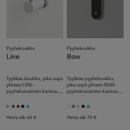
Pyyhekoukku
Pyyhekoukku
Line
Bow
Tyylikäs koukku, joka sopii
Tyylikäs pyyhekoukku,
yhteen LINE-
joka sopii yhteen BOW-
pyyhekuivaimen kanssa.
pyyhekuivaimen kanssa.
Saatavana samoilla
Saatavana samoilla
pintakäsittelyillä kuin
pintakäsittelyillä kuin
pyyhekuivain ja
pyyhekuivain ja
valinnaisena NCS-sävynä.
valinnaisena NCS-sävynä.
Hinta alk 40 €
Hinta alk 70 €
Pyyhekoukku NCS-
sävyssä tilattavissa vain