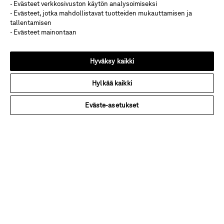
- Evästeet verkkosivuston käytön analysoimiseksi
INR
- Evästeet, jotka mahdollistavat tuotteiden mukauttamisen ja
tallentamisen
Laatu
- Evästeet mainontaan
Ympäristövastuu
Hyväksy kaikki
Ota Yhteyttä
Hylkää kaikki
Showroom
Uutishuone
Eväste-asetukset
Whistleblowing
Tietosuoja & Evästeet
© 2026 INR