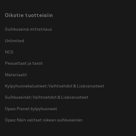
Oikotie tuotteisiin
Suihkuseinä mittatilaus
Unlimited
NCS
Pesualtaat ja tasot
Materiaalit
Kylpyhuonekalusteet: Vaihtoehdot & Lisävarusteet
Suihkuseinät: Vaihtoehdot & Lisävarusteet
Opas: Pienet kylpyhuoneet
Opas: Näin valitset oikean suihkuseinän