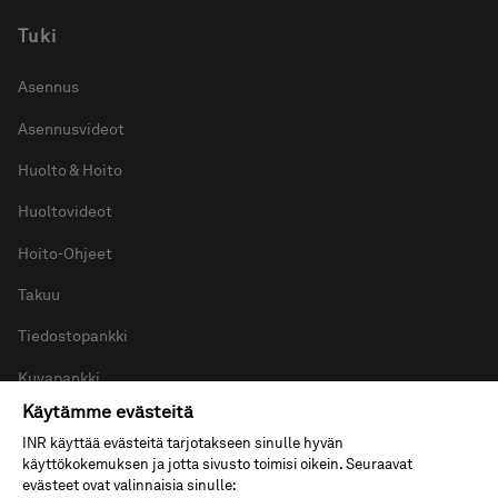
Tuki
Asennus
Asennusvideot
Huolto & Hoito
Huoltovideot
Hoito-Ohjeet
Takuu
Tiedostopankki
Kuvapankki
Käytämme evästeitä
INR käyttää evästeitä tarjotakseen sinulle hyvän
käyttökokemuksen ja jotta sivusto toimisi oikein. Seuraavat
Tietoa INR:stä
evästeet ovat valinnaisia sinulle: