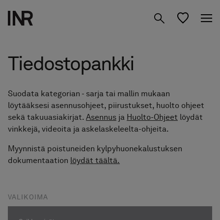
Tuotteet
Tiedostopankki
Inspiraatio
Suodata kategorian - sarja tai mallin mukaan
Suunnittele
Suihkuseinät
löytääksesi asennusohjeet, piirustukset, huolto ohjeet
kylpyhuoneesi
sekä takuuasiakirjat.
Asennus
ja
Huolto-Ohjeet
löydät
Kylpyhuone­kalusteet
vinkkejä, videoita ja askelaskeleelta-ohjeita.
Tietoa meistä
Myynnistä poistuneiden kylpyhuonekalustuksen
Säilytys
Studio
01 Löydä Moodisi
dokumentaation
löydät täältä.
Peilit
02 Suunnittele Studiossa
VALIKOIMA
Etsi jälleenmyyjä
FI
Hanat & tarvikkeet
03 Siirry jälleenmyyjälle