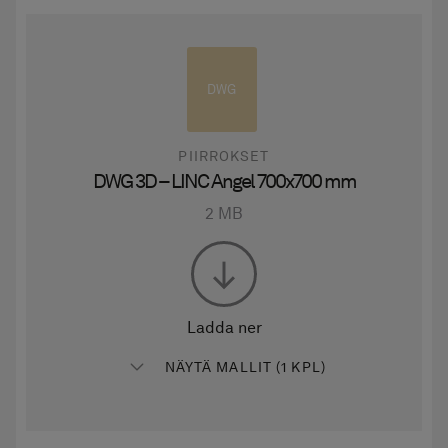
DWG
PIIRROKSET
DWG 3D – LINC Angel 700x700 mm
2 MB
Ladda ner
NÄYTÄ MALLIT (1 KPL)