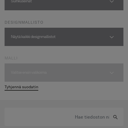
Suihkuseinät
Pyyhekuivaimet
Graniittikeramiikka
DESIGNMALLISTO
Näytä kaikki designmallistot
MALLI
Valitse ensin valikoima
Tyhjennä suodatin