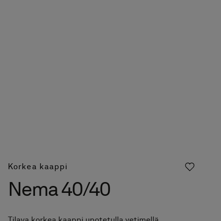
Korkea kaappi
Nema 40/40
Tilava korkea kaappi upotetulla vetimellä.