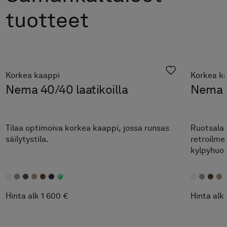
tuotteet
Korkea kaappi
Korkea k
Nema 40/40 laatikoilla
Nema 
Tilaa optimoiva korkea kaappi, jossa runsas
Ruotsalai
säilytystila.
retroilmee
kylpyhuon
Hinta alk 1 600 €
Hinta alk 