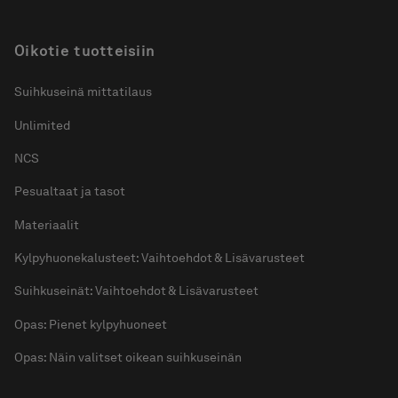
Oikotie tuotteisiin
Suihkuseinä mittatilaus
Unlimited
NCS
Pesualtaat ja tasot
Materiaalit
Kylpyhuonekalusteet: Vaihtoehdot & Lisävarusteet
Suihkuseinät: Vaihtoehdot & Lisävarusteet
Opas: Pienet kylpyhuoneet
Opas: Näin valitset oikean suihkuseinän