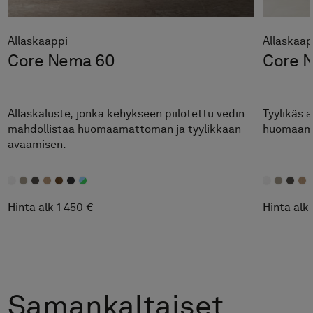
Allaskaappi
Allaskaap
Core Nema 60
Core 
Allaskaluste, jonka kehykseen piilotettu vedin
Tyylikäs 
mahdollistaa huomaamattoman ja tyylikkään
huomaama
avaamisen.
Hinta alk 1 450 €
Hinta alk
Samankaltaiset