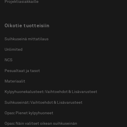
Projektiasiakkaille
Pyyhekuivaimet
Graniittikeramiikka
Oikotie tuotteisiin
Suihkuseinä mittatilaus
Unlimited
NCS
Pesualtaat ja tasot
Materiaalit
Kylpyhuonekalusteet: Vaihtoehdot & Lisävarusteet
Suihkuseinät: Vaihtoehdot & Lisävarusteet
Opas: Pienet kylpyhuoneet
Opas: Näin valitset oikean suihkuseinän