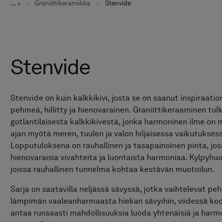
... >
Graniittikeramiikka
Stenvide
Stenvide
Stenvide on kuin kalkkikivi, josta se on saanut inspiraatio
pehmeä, hillitty ja hienovarainen. Graniittikeraaminen tul
gotlantilaisesta kalkkikivestä, jonka harmoninen ilme on
ajan myötä meren, tuulen ja valon hiljaisessa vaikutukses
Lopputuloksena on rauhallinen ja tasapainoinen pinta, jos
hienovaraisia vivahteita ja luontaista harmoniaa. Kylpyhuo
joissa rauhallinen tunnelma kohtaa kestävän muotoilun.
Sarja on saatavilla neljässä sävyssä, jotka vaihtelevat pe
lämpimän vaaleanharmaasta hiekan sävyihin, viidessä ko
antaa runsaasti mahdollisuuksia luoda yhtenäisiä ja harm