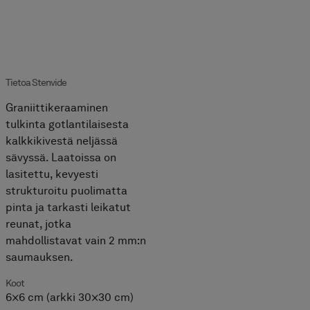
Tietoa Stenvide
Graniittikeraaminen
tulkinta gotlantilaisesta
kalkkikivestä neljässä
sävyssä. Laatoissa on
lasitettu, kevyesti
strukturoitu puolimatta
pinta ja tarkasti leikatut
reunat, jotka
mahdollistavat vain 2 mm:n
saumauksen.
Koot
6×6 cm (arkki 30×30 cm)