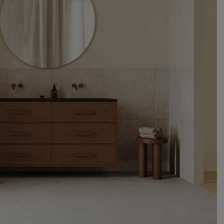
Hinta alk 110 €
Peili Loox 110
Hinta alk 1 010 €
Pyyhekoukku Line
Hinta alk 40 €
Suihkuseinä Arc 2 Original
Hinta alk 910 €