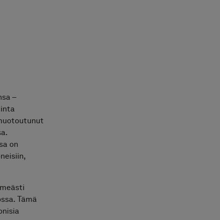
nsa –
kinta
 muotoutunut
sa.
sa on
neisiin,
hmeästi
ossa. Tämä
onisia