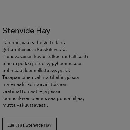
Stenvide Hay
Lämmin, vaalea beige tulkinta
gotlantilaisesta kalkkikivestä.
Hienovarainen kuvio kulkee rauhallisesti
pinnan poikki ja tuo kylpyhuoneeseen
pehmeää, luonnollista syvyyttä.
Tasapainoinen valinta tiloihin, joissa
materiaalit kohtaavat toisiaan
vaatimattomasti – ja joissa
luonnonkiven olemus saa puhua hiljaa,
mutta vakuuttavasti.
Lue lisää Stenvide Hay