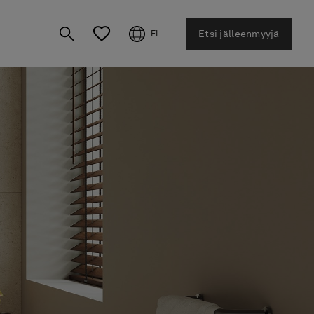
Etsi jälleenmyyjä
FI