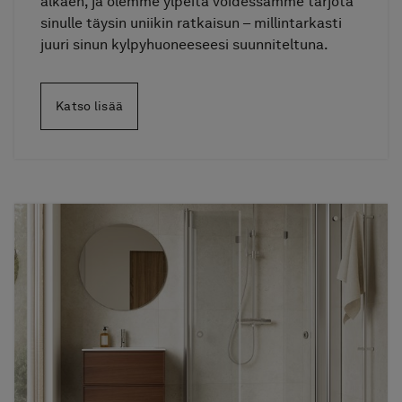
alkaen, ja olemme ylpeitä voidessamme tarjota
sinulle täysin uniikin ratkaisun – millintarkasti
juuri sinun kylpyhuoneeseesi suunniteltuna.
Katso lisää