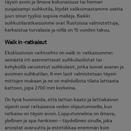
täysin avoin ja ilmava kokonaisuus tai hieman
Pyyhekuivaimet
suojaisampi suihkutila, löydät valikoimastamme useita
juuri sinun tyyliisi sopivia malleja. Kaikki
Graniittikeramiikka
suihkutilaratkaisumme ovat Ruotsissa valmistettuja,
karkaistua turvalasia ja niillä on 15 vuoden takuu.
Walk in -ratkaisut
Eksklusiivisin vaihtoehto on walk in -ratkaisumme:
seinästä irti asennettavat suihkulasilistat tai -
kehyksillä varustetut suihkulasit, jotka luovat avaran ja
avoimen suihkutilan. 8 mm lasit valmistetaan täysin
mittojen mukaan ja ne on mahdollista tilata lattiasta
kattoon, jopa 2700 mm korkeina.
On hyvä huomioida, että lattian kaato ja lattiakaivon
sijainti ovat ratkaisevia veden ohjautumiselle, kun
ratkaisu on täysin avoin. Lopputunnelma on ilmava,
ylellinen ja spa-henkinen – täydellinen sinulle, joka
arvostat avaruutta ja estetiikkaa enemmän kuin