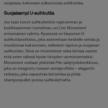
suojaisaa, kokonaan sulkeutuvaa suihkutilaa.
Suojaisampi U-suihkutila
Jos taas toivot suihkuhetkiin rajatumman ja
kodikkaamman tunnelman, on Linc Monument
erinomainen valinta. Kyseessä on klassinen U-
suihkutilaratkaisu, joka asennetaan keskelle seinää ja
muodostaa kaksiovisen, selkeästi rajatun ja suojaisan
suihkutilan. Siinä on tiivistelistat sekä lattiaa vasten
että ovien välissä hyvän tiiviyden varmistamiseksi.
Monument voidaan yhdistää Pile-säilytyslokerikkoon,
joka on integroitu toiseen seinäprofiiliin – elegantti
ratkaisu, joka vapauttaa lattiatilaa ja pitää
shampoopullot poissa suihkulattialta.