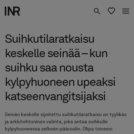
Tuotteet
Suihkutilaratkaisu
Inspiraatio
keskelle seinää – kun
Suunnittele
Suihkuseinät
suihku saa nousta
kylpyhuoneesi
Kylpyhuone­kalusteet
kylpyhuoneen upeaksi
Tietoa meistä
Säilytys
katseenvangitsijaksi
Studio
01 Löydä Moodisi
Peilit
02 Suunnittele Studiossa
Seinän keskelle sijoitettu suihkutilaratkaisu on tyylikäs
Etsi jälleenmyyjä
FI
ja arkkitehtoninen valinta, joka antaa suihkulle
Hanat & tarvikkeet
03 Siirry jälleenmyyjälle
kylpyhuoneessa selkeän pääroolin. Olipa toiveesi