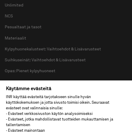
Unlimited
NCS
Pesualtaat ja tasot
Materiaalit
Kylpyhuonekalusteet: Vaihtoehdot & Lisävarusteet
Suihkuseinät: Vaihtoehdot & Lisävarusteet
Opas: Pienet kylpyhuoneet
Opas: Näin valitset oikean suihkuseinän
Käytämme evästeitä
INR käyttää evästeitä tarjotakseen sinulle hyvän
käyttökokemuksen ja jotta sivusto toimisi oikein. Seuraavat
Tuki
evästeet ovat valinnaisia sinulle:
- Evästeet verkkosivuston käytön analysoimiseksi
- Evästeet, jotka mahdollistavat tuotteiden mukauttamisen ja
Asennus
tallentamisen
- Evästeet mainontaan
Asennusvideot