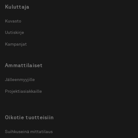
Kuluttaja
Kuvasto
Uutiskirje
Kampanjat
Ammattilaiset
Jälleenmyyjille
Projektiasiakkaille
Oikotie tuotteisiin
Suihkuseinä mittatilaus