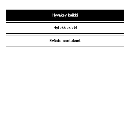
Huolto & Hoito
Hyväksy kaikki
Huoltovideot
Hylkää kaikki
Hoito-Ohjeet
Eväste-asetukset
Takuu
Tiedostopankki
Kuvapankki
Tietoa INR:stä
INR
Laatu
Ympäristövastuu