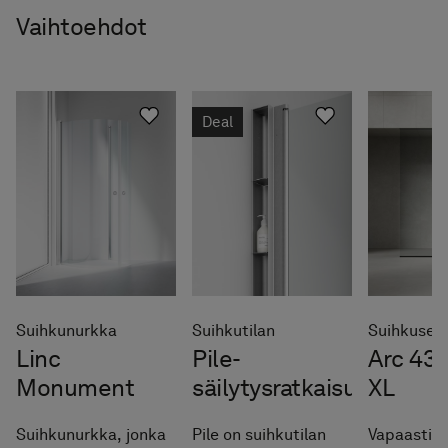
Vaihtoehdot
Deal
Suihkunurkka
Suihkutilan
Suihkusei
Linc
Pile-
Arc 43
Monument
säilytysratkaisu
XL
Suihkunurkka, jonka
Pile on suihkutilan
Vapaasti s