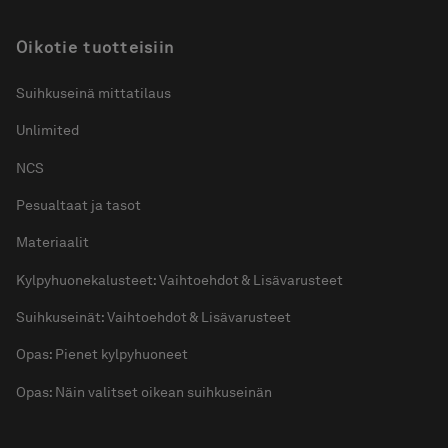
Oikotie tuotteisiin
Suihkuseinä mittatilaus
Unlimited
NCS
Pesualtaat ja tasot
Materiaalit
Kylpyhuonekalusteet: Vaihtoehdot & Lisävarusteet
Suihkuseinät: Vaihtoehdot & Lisävarusteet
Opas: Pienet kylpyhuoneet
Opas: Näin valitset oikean suihkuseinän