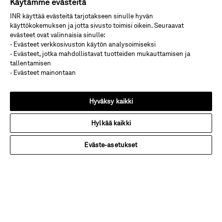
Käytämme evästeitä
INR
INR käyttää evästeitä tarjotakseen sinulle hyvän
käyttökokemuksen ja jotta sivusto toimisi oikein. Seuraavat
Laatu
evästeet ovat valinnaisia sinulle:
- Evästeet verkkosivuston käytön analysoimiseksi
Ympäristövastuu
- Evästeet, jotka mahdollistavat tuotteiden mukauttamisen ja
tallentamisen
Ota Yhteyttä
- Evästeet mainontaan
Showroom
Hyväksy kaikki
Uutishuone
Whistleblowing
Hylkää kaikki
Tietosuoja & Evästeet
Eväste-asetukset
© 2026 INR