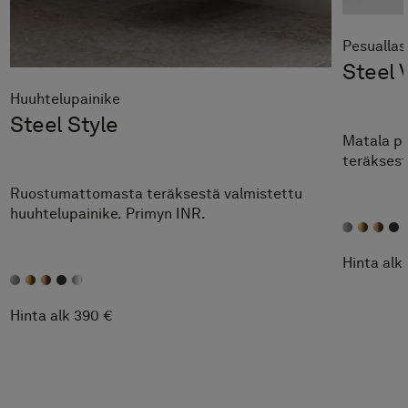
Pesualla
Steel 
Huuhtelupainike
Steel Style
Matala p
teräksest
Ruostumattomasta teräksestä valmistettu
huuhtelupainike. Primyn INR.
Hinta alk
Hinta alk 390 €