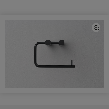
PINTAKÄSITTELY
Matte Black
TUOTENUMERO
80001293