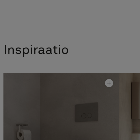
Inspiraatio
Graniittikeramiikka Alvaret Ash
Hinta alk 1 090 €
Huuhtelupainike Steel Style
Hinta alk 3 690 €
WC-paperiteline Steel Style
Hinta alk 790 €