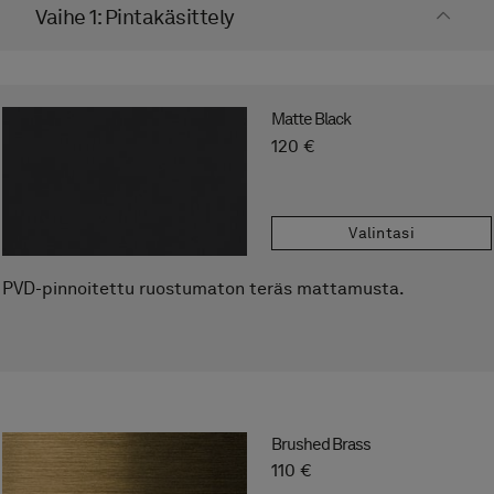
Hinta
120 €
Vaihe 1: Pintakäsittely
Matte Black
Tallenna suosikkeihin
120 €
Valintasi
PVD-pinnoitettu ruostumaton teräs mattamusta.
Brushed Brass
110 €