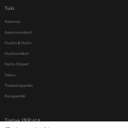
Tuki
Asennus
Asennusvideot
Huolto & Hoito
Huoltovideot
Hoito-Ohjeet
Takuu
Tiedostopankki
Kuvapankki
Tietoa INR:stä