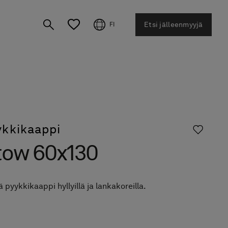
Etsi jälleenmyyjä
FI
ykkikaappi
tow 60x130
 pyykkikaappi hyllyillä ja lankakoreilla.