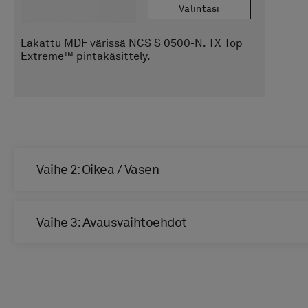
Valintasi
Lakattu MDF värissä NCS S 0500-N. TX Top
Extreme™ pintakäsittely.
Vaihe 2: Oikea / Vasen
Vasen
Vaihe 3: Avausvaihtoehdot
Valitse