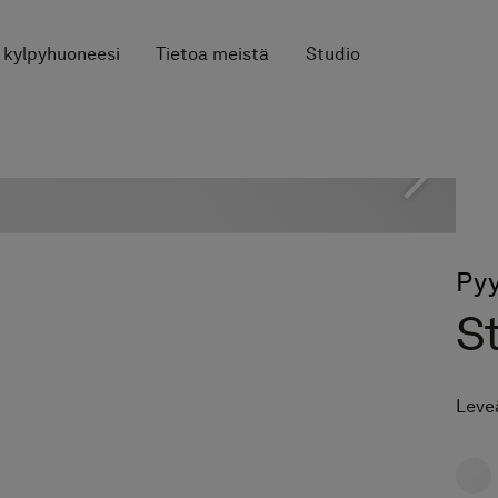
 kylpyhuoneesi
Tietoa meistä
Studio
Py
S
Leveä