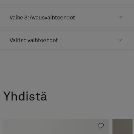
Vasen
Vaihe 3: Avausvaihtoehdot
Valitse vaihtoehdot
Valitse
Peitelevy Stow-seinäkaappiin,
Pure White
50 €
Oikea
Yhdistä
Valitse
Valintasi