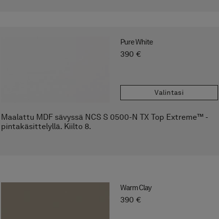
Hinta
390 €
Pure White
390 €
Tilattaessa
Valintasi
Ilmoita tuotenumero sekä O/V oikea- tai
vasenkätiselle ovelle.
Maalattu MDF sävyssä NCS S 0500-N TX Top Extreme™ -
pintakäsittelyllä. Kiilto 8.
Tallenna suosikkeihin
Warm Clay
390 €