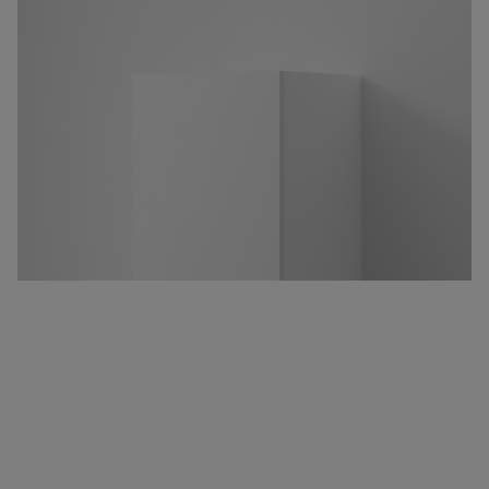
Pyyhekuivaimet
Graniittikeramiikka