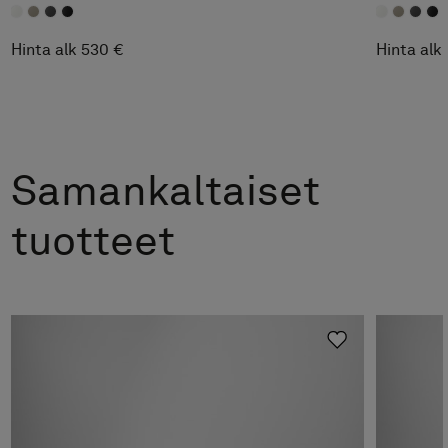
Hinta alk 530 €
Hinta alk
Peitelevy Stow-seinäkaappiin,
NCS
50 €
Samankaltaiset
tuotteet
Valitse
Valo Seinäkaapp STOW
200 €