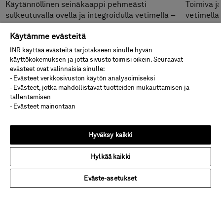
Käytännöllinen seinäkaappi pehmeästi
Toimiva j
sulkeutuvalla ovella ja integroidulla vetimellä –
vetimellä
täydellisesti sävy sävyyn
kylpyhuo
Käytämme evästeitä
kylpyhuonekalusteidemme kanssa.
sisustuks
INR käyttää evästeitä tarjotakseen sinulle hyvän
käyttökokemuksen ja jotta sivusto toimisi oikein. Seuraavat
evästeet ovat valinnaisia sinulle:
Hinta alk 440 €
Hinta alk
- Evästeet verkkosivuston käytön analysoimiseksi
- Evästeet, jotka mahdollistavat tuotteiden mukauttamisen ja
tallentamisen
- Evästeet mainontaan
Hyväksy kaikki
Hylkää kaikki
Kuluttaja
Eväste-asetukset
Kuvasto
Uutiskirje