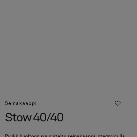
Seinäkaappi
Stow 40/40
Pyykkihuoltoon suunniteltu seinäkaappi integroidulla