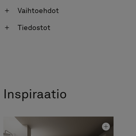
Vaihtoehdot
Tiedostot
Inspiraatio
Allaskaappi Core Grip 60
Hinta alk 1 350 €
Graniittikeramiikka Alvaret Clay