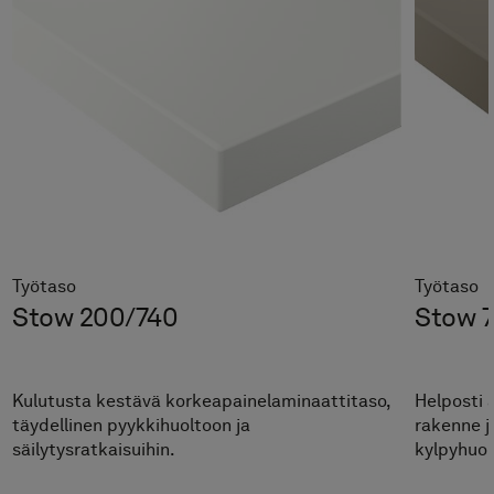
Peitelevy Stow-seinäkaappiin,
Warm Clay
50 €
Valitse
Työtaso
Työtaso
Stow 200/740
Stow 
Peitelevy Stow-seinäkaappiin,
Carbon Grey
50 €
Kulutusta kestävä korkeapainelaminaattitaso,
Helposti 
täydellinen pyykkihuoltoon ja
rakenne j
Valitse
säilytysratkaisuihin.
kylpyhuon