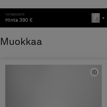
Suihkutilan Pile-
säilytysratkaisu
Hinta alk 3 990 €
YHTEEN­VETO
Työtaso Stow 1501-1840
Hinta
390 €
Hinta alk 9 190 €
Työtaso Stow 1841-2440
Hinta alk 11 890 €
Muokkaa
Työtaso Stow 741–1500
Hinta alk 6 490 €