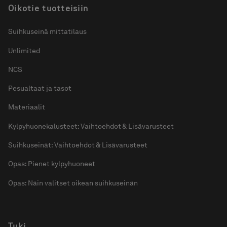
Oikotie tuotteisiin
Suihkuseinä mittatilaus
Unlimited
NCS
Pesualtaat ja tasot
Materiaalit
Kylpyhuonekalusteet: Vaihtoehdot & Lisävarusteet
Suihkuseinät: Vaihtoehdot & Lisävarusteet
Opas: Pienet kylpyhuoneet
Opas: Näin valitset oikean suihkuseinän
Tuki