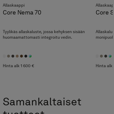
Allaskaappi
Allaskaap
Core Nema 70
Core S
Tyylikäs allaskaluste, jossa kehyksen sisään
Allaskalus
huomaamattomasti integroitu vedin.
monipuoli
Hinta alk 1 600 €
Hinta alk
Samankaltaiset