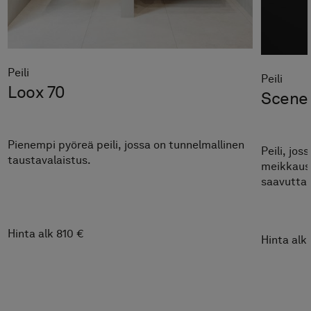
Peili
Peili
Loox 70
Scene
Pienempi pyöreä peili, jossa on tunnelmallinen
Peili, jo
taustavalaistus.
meikkaus-
saavuttam
Hinta alk 810 €
Hinta alk 