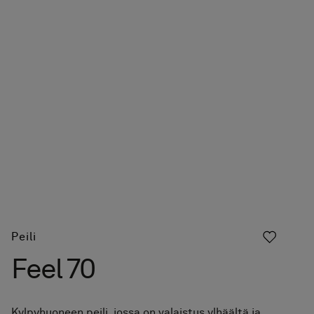
Peili
Feel 70
Kylpyhuoneen peili, jossa on valaistus ylhäältä ja