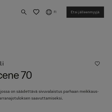
Etsi jälleenmyyjä
FI
li
cene 70
, jossa on säädettävä sivuvalaistus parhaan meikkaus-
parranajotuloksen saavuttamiseksi.