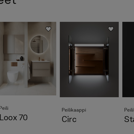
eet
Peili
Peilikaappi
Peil
Loox 70
Circ
St