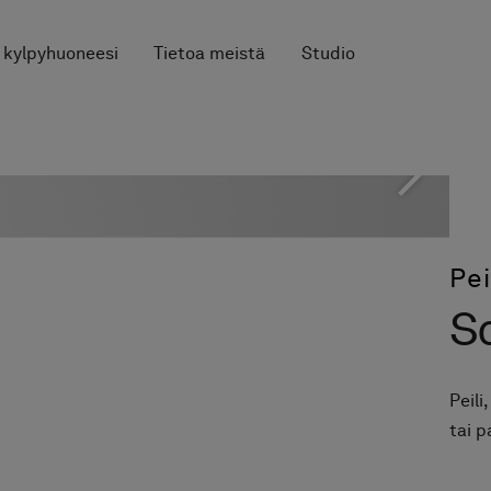
 kylpyhuoneesi
Tietoa meistä
Studio
Pei
S
Peili
tai 