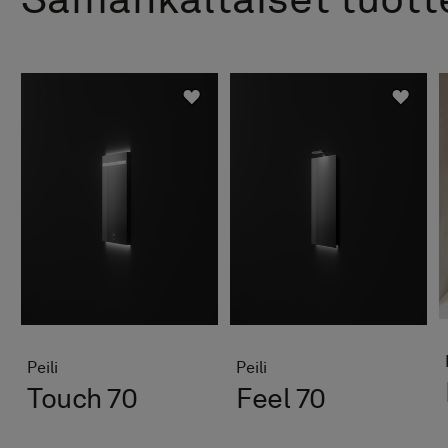
Samankaltaiset tuott
Peili
Peili
Touch 70
Feel 70