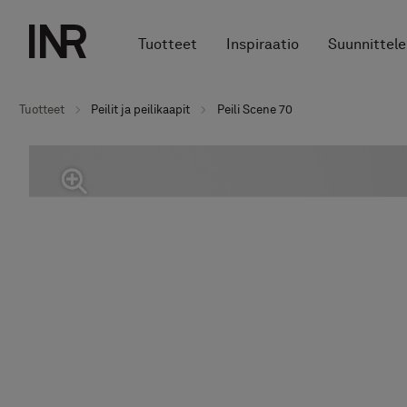
Tuotteet
Inspiraatio
Suunnittele
Tuotteet
Peilit ja peilikaapit
Peili Scene 70