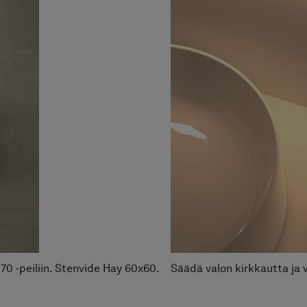
H
70 -
Säädä valon kirkkautta ja värilämpötilaa kosketuspain
Touch.