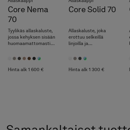
Allaskaappi
Allaskaappi
Core Nema
Core Solid 70
70
Tyylikäs allaskaluste,
Allaskaluste, joka
jossa kehyksen sisään
erottuu selkeillä
huomaamattomasti
linjoilla ja
integroitu vedin.
monipuolisilla
mukautusmahdollisuu
ksilla.
Hinta alk 1 600 €
Hinta alk 1 300 €