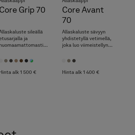
Allaskaappi
Allaskaappi
Core Grip 70
Core Avant
70
Allaskaluste sileällä
Allaskaluste sävyyn
etusarjalla ja
yhdistetyllä vetimellä,
huomaamattomasti
joka luo viimeistellyn
integroidulla
ja tyylikkään
vetimellä, joka
kokonaisuuden.
sulautuu
saumattomasti
Hinta alk 1 500 €
Hinta alk 1 400 €
kokonaisuuteen.