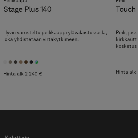
Peilikaappi
Peili
Stage Plus 140
Touch 
Hyvin varusteltu peilikaappi ylävalaistuksella,
Peili, jos
joka yhdistetään virtakytkimeen.
kirkkautt
kosketusp
Hinta alk 
Hinta alk 2 240 €
Kuluttaja