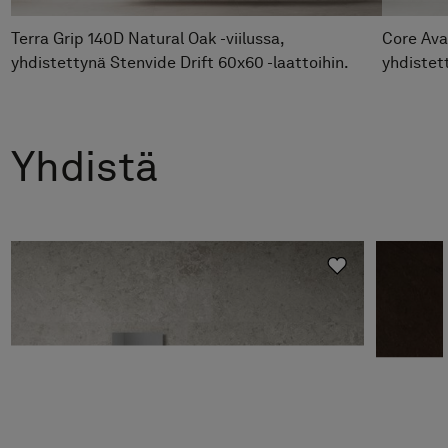
Terra Grip 140D Natural Oak -viilussa,
Core Ava
yhdistettynä Stenvide Drift 60x60 -laattoihin.
yhdistet
Yhdistä