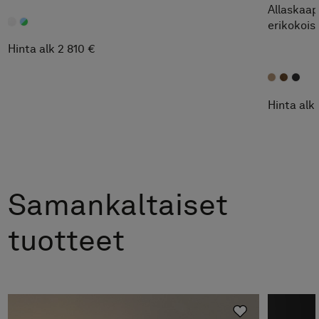
Allaskaapp
erikokois
Hinta alk 2 810 €
Hinta alk 
Samankaltaiset
tuotteet