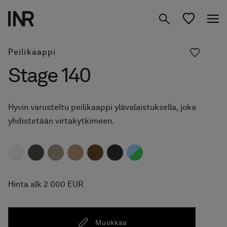
Peilikaappi
Tuotteet
Stage 140
Inspiraatio
Suunnittele
Suihkuseinät
Hyvin varusteltu peilikaappi ylävalaistuksella, joka
kylpyhuoneesi
yhdistetään virtakytkimeen.
Kylpyhuone­kalusteet
Tietoa meistä
Säilytys
Studio
01 Löydä Moodisi
Peilit
Hinta alk 2 000 EUR
02 Suunnittele Studiossa
Etsi jälleenmyyjä
FI
Hanat & tarvikkeet
03 Siirry jälleenmyyjälle
Muokkaa