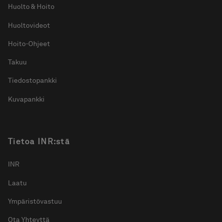
Huolto & Hoito
Huoltovideot
Hoito-Ohjeet
Takuu
Tiedostopankki
Kuvapankki
Tietoa INR:stä
INR
Laatu
Ympäristövastuu
Ota Yhteyttä