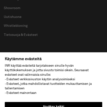
Showroom
Uutishuone
Whistleblowing
Tietosuoja & Evästeet
Käytämme evästeitä
© 2026 INR
INR käyttää evästeitä tarjotakseen sinulle hyvän
käyttökokemuksen ja jotta sivusto toimisi oikein. Seuraavat
evästeet ovat valinnaisia sinulle:
- Evästeet verkkosivuston käytön analysoimiseksi
- Evästeet, jotka mahdollistavat tuotteiden mukauttamisen ja
tallentamisen
;
- Evästeet mainontaan
Hyväksy kaikki