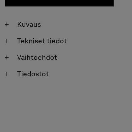
Pyyhekuivaimet
Graniittikeramiikka
Kuvaus
Tekniset tiedot
Vaihtoehdot
Tiedostot