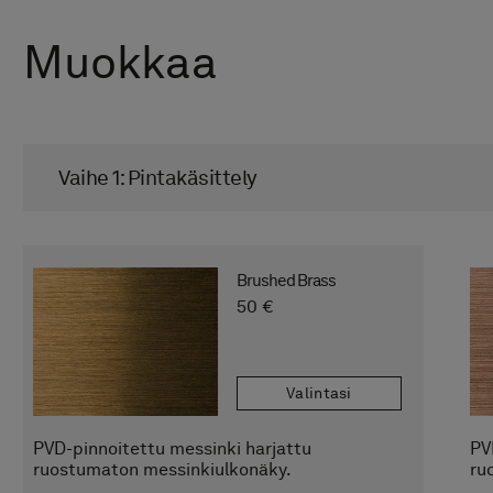
Muokkaa
Vaihe 1: Pintakäsittely
Brushed Brass
50 €
Valintasi
PVD-pinnoitettu messinki harjattu
PV
ruostumaton messinkiulkonäky.
ru