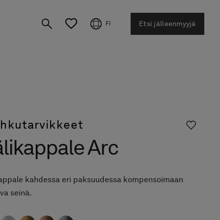
Etsi jälleenmyyjä
FI
ihkutarvikkeet
likappale Arc
kappale kahdessa eri paksuudessa kompensoimaan
va seinä.