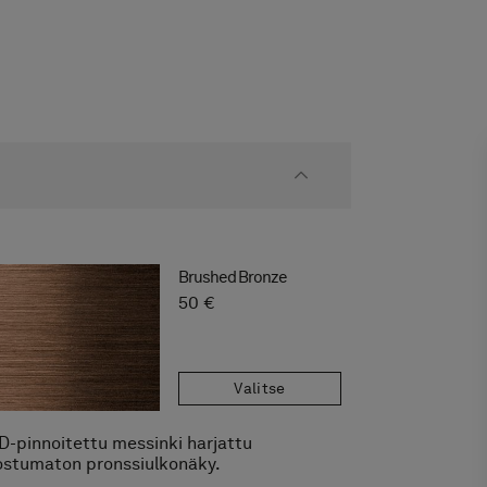
Brushed Bronze
50 €
Valitse
D-pinnoitettu messinki harjattu
ostumaton pronssiulkonäky.