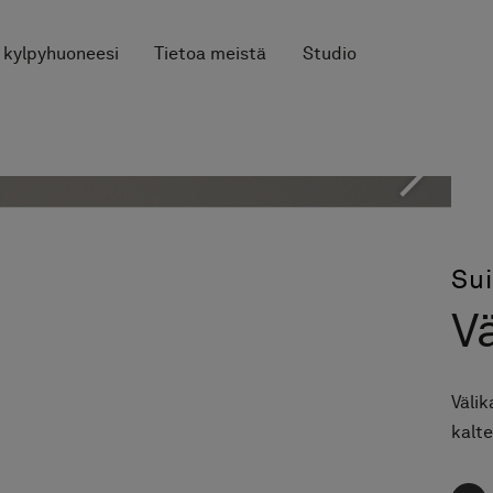
 kylpyhuoneesi
Tietoa meistä
Studio
Su
Vä
Väli
kalte