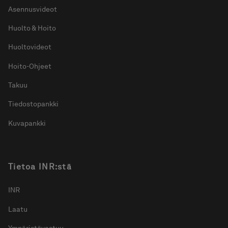
Asennusvideot
Huolto & Hoito
Huoltovideot
Hoito-Ohjeet
Takuu
Tiedostopankki
Kuvapankki
Tietoa INR:stä
INR
Laatu
Ympäristövastuu