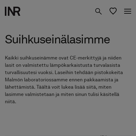
Tuotteet
Suihkuseinälasimme
Inspiraatio
Kaikki suihkuseinämme ovat CE-merkittyjä ja niiden
Suunnittele
Suihkuseinät
lasit on valmistettu lämpökarkaistusta turvalasista
kylpyhuoneesi
turvallisuutesi vuoksi. Laseihin tehdään pistokokeita
Kylpyhuone­kalusteet
Malmön laboratoriossamme ennen pakkaamista ja
Tietoa meistä
lähettämistä. Täältä voit lukea lisää siitä, miten
Säilytys
lasimme valmistetaan ja miten sinun tulisi käsitellä
Studio
01 Löydä Moodisi
niitä.
Peilit
02 Suunnittele Studiossa
Etsi jälleenmyyjä
FI
Hanat & tarvikkeet
03 Siirry jälleenmyyjälle