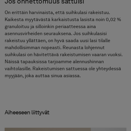
Jos onnettomuus sattuisi
On erittäin harvinaista, että suihkulasi rakeistuu.
Kaikesta myytävästä karkaistusta lasista noin 0,02 %
granuloituu ja silloinkin periaatteessa aina
asennusvirheiden seurauksena. Jos suihkulasisi
rakeistuu yllättäen, on hyvä saada uusi lasi tilalle
mahdollisimman nopeasti. Reunasta lohjennut
suihkulasi on hävitettävä rakeistumisen vaaran vuoksi.
Näissä tapauksissa tarjoamme alennushinnan
vaihtolasille. Rakeistumisen sattuessa ole yhteydessä
myyjään, joka auttaa sinua asiassa.
Aiheeseen liittyvät