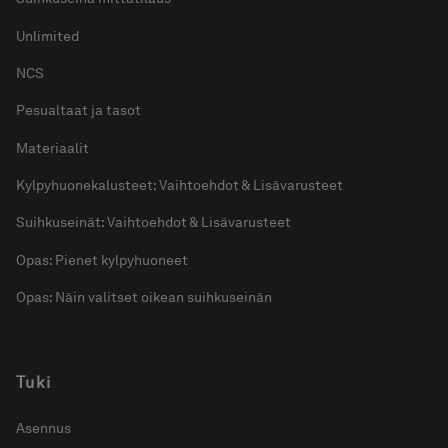
Unlimited
NCS
Pesualtaat ja tasot
Materiaalit
Kylpyhuonekalusteet: Vaihtoehdot & Lisävarusteet
Suihkuseinät: Vaihtoehdot & Lisävarusteet
Opas: Pienet kylpyhuoneet
Opas: Näin valitset oikean suihkuseinän
Tuki
Asennus