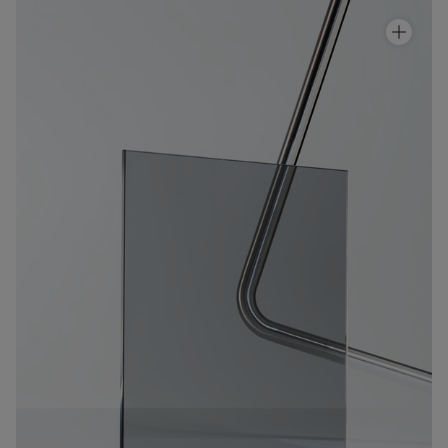
Suihkuseinä Arc 2 Original
Pyyhekuivaimet
Hinta alk 910 €
Graniittikeramiikka