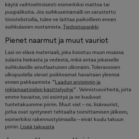
käytä vaihtoehtoisesti esimerkiksi mattoa tai
puupalikoita. Jos suihkuseinämalli on varustettu
tiivistelistoilla, tulee ne laittaa paikoilleen ennen
suihkulasien nostamista.
Tiedostopankki
Pienet naarmut ja muut vauriot
Lasi on elävä materiaali, joka koostuu muun muassa
sulasta hiekasta ja vedestä, mikä antaa jokaiselle
suihkulasille ainutlaatuisen ulkonäön. Toleranssien
ulkopuolella olevat poikkeamat havaitaan yleensä
ennen pakkaamista ”
Laadun arvioinnin ja
reklamaatioiden käsittelyohje
” . Valmistusvirheitä, joita
emme havaitse, voi esiintyä ja ne kuuluvat
tuotetakuumme piiriin. Muut viat – ns. lisävauriot,
jotka ovat syntyneet tehtaalta toimittamisen jälkeen,
esimerkiksi rakennustyömaalla – eivät kuulu takuun
piiriin.
Lisää takuusta