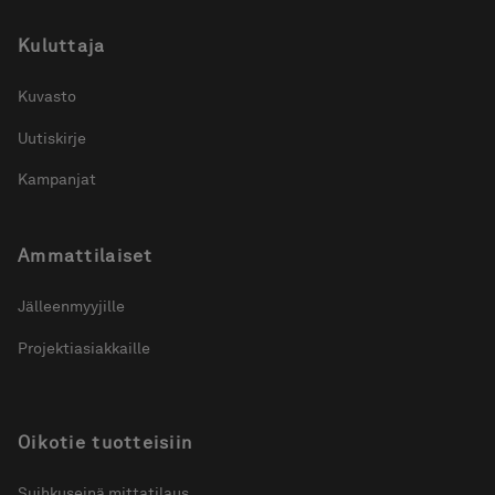
Kuluttaja
Kuvasto
Uutiskirje
Kampanjat
Ammattilaiset
Jälleenmyyjille
Projektiasiakkaille
Oikotie tuotteisiin
Suihkuseinä mittatilaus