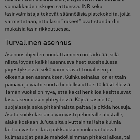
voimakkaiden iskujen sattuessa. INR sekä
lasinvalmistaja tekevät säännöllisiä pistekokeita, joilla
varmistetaan, että lasin ”rakeet” ovat standardin
mukaisia lasin rikkoutuessa.
Turvallinen asennus
Asennusohjeiden noudattaminen on tärkeää, sillä
niistä löydät kaikki asennusvaiheet suositellussa
järjestyksessä, sekä varmistavat turvallisen ja
oikeanlaisen asennuksen. Suihkuseinälasi on erittäin
painava ja vaatii suurta huolellisuutta sitä käsitellessä.
Tämän vuoksi on hyvä, että kaksi henkilöä käsittelevät
lasia asennuksen yhteydessä. Käytä käsineitä,
suojalaseja sekä pitkähihaista paitaa ja pitkiä housuja.
Aseta suihkulasi aina varovasti pehmeälle alustalle,
äläkä koskaan liu'uta sitä sivuttain tai laita kulmia
lattiaa vasten. Jätä pakkauksen mukana tulevat
kulmasuojat päälle mahdollisimman pitkäksi aikaa, tai