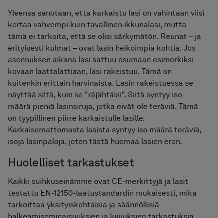
Yleensä sanotaan, että karkaistu lasi on vähintään viisi
kertaa vahvempi kuin tavallinen ikkunalasi, mutta
tämä ei tarkoita, että se olisi särkymätön. Reunat – ja
erityisesti kulmat – ovat lasin heikoimpia kohtia. Jos
asennuksen aikana lasi sattuu osumaan esimerkiksi
kovaan laattalattiaan, lasi rakeistuu. Tämä on
kuitenkin erittäin harvinaista. Lasin rakeistuessa se
näyttää siltä, kuin se "räjähtäisi". Siitä syntyy iso
määrä pieniä lasinsiruja, jotka eivät ole teräviä. Tämä
on tyypillinen piirre karkaistulle lasille.
Karkaisemattomasta lasista syntyy iso määrä teräviä,
isoja lasinpaloja, joten tästä huomaa lasien eron.
Huolelliset tarkastukset
Kaikki suihkuseinämme ovat CE-merkittyjä ja lasit
testattu EN-12150-laatustandardin mukaisesti, mikä
tarkoittaa yksityiskohtaisia ​​ja säännöllisiä
halkeamisominaisuuksien ja lujuuksien tarkastuksia