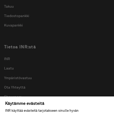
Takuu
Tiedostopankki
Kuvapankki
Tietoa INR:stä
INR
Laatu
Ympäristövastuu
Ota Yhteyttä
Showroom
Käytämme evästeitä
Uutishuone
INR käyttää evästeitä tarjotakseen sinulle hyvän