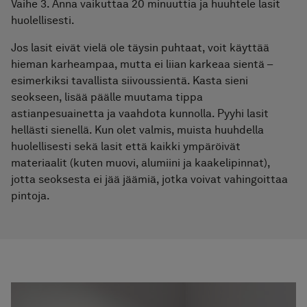
Vaihe 3. Anna vaikuttaa 20 minuuttia ja huuhtele lasit
huolellisesti.
Jos lasit eivät vielä ole täysin puhtaat, voit käyttää
hieman karheampaa, mutta ei liian karkeaa sientä –
esimerkiksi tavallista siivoussientä. Kasta sieni
seokseen, lisää päälle muutama tippa
astianpesuainetta ja vaahdota kunnolla. Pyyhi lasit
hellästi sienellä. Kun olet valmis, muista huuhdella
huolellisesti sekä lasit että kaikki ympäröivät
materiaalit (kuten muovi, alumiini ja kaakelipinnat),
jotta seoksesta ei jää jäämiä, jotka voivat vahingoittaa
pintoja.