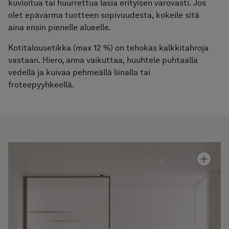
kuvioitua tai huurrettua lasia erityisen varovasti. Jos
olet epävarma tuotteen sopivuudesta, kokeile sitä
aina ensin pienelle alueelle.
Kotitalousetikka (max 12 %) on tehokas kalkkitahroja
vastaan. Hiero, anna vaikuttaa, huuhtele puhtaalla
vedellä ja kuivaa pehmeällä liinalla tai
froteepyyhkeellä.
Pyyhekuivain Line
Hinta alk 500 €
Suihkuseinä Edge 20 XL
Hinta alk 1 420 €