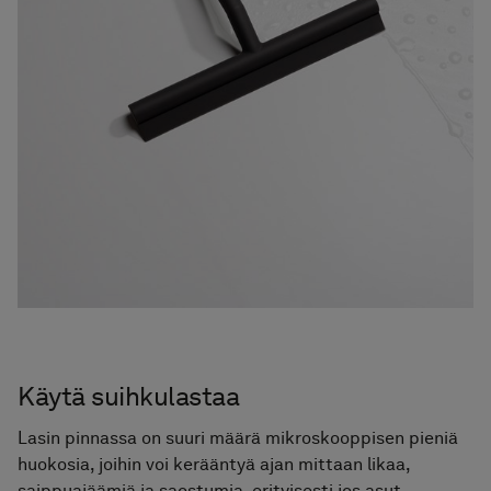
Käytä suihkulastaa
Lasin pinnassa on suuri määrä mikroskooppisen pieniä
huokosia, joihin voi kerääntyä ajan mittaan likaa,
saippuajäämiä ja saostumia, erityisesti jos asut