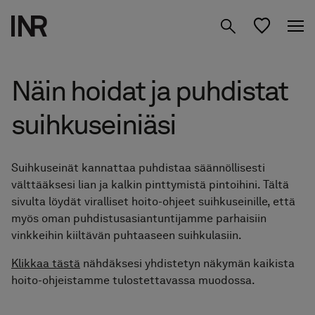
Tuotteet
Näin hoidat ja puhdistat
Inspiraatio
suihkuseiniäsi
Suunnittele
Suihkuseinät
kylpyhuoneesi
Suihkuseinät kannattaa puhdistaa säännöllisesti
Kylpyhuone­kalusteet
välttääksesi lian ja kalkin pinttymistä pintoihini. Tältä
Tietoa meistä
sivulta löydät viralliset hoito-ohjeet suihkuseinille, että
Säilytys
myös oman puhdistusasiantuntijamme parhaisiin
Studio
01 Löydä Moodisi
vinkkeihin kiiltävän puhtaaseen suihkulasiin.
Peilit
02 Suunnittele Studiossa
Klikkaa tästä
nähdäksesi yhdistetyn näkymän kaikista
hoito-ohjeistamme tulostettavassa muodossa.
Etsi jälleenmyyjä
FI
Hanat & tarvikkeet
03 Siirry jälleenmyyjälle