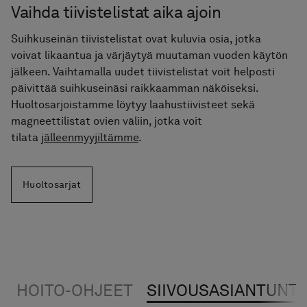
Vaihda tiivistelistat aika ajoin
Suihkuseinän tiivistelistat ovat kuluvia osia, jotka
voivat likaantua ja värjäytyä muutaman vuoden käytön
jälkeen. Vaihtamalla uudet tiivistelistat voit helposti
päivittää suihkuseinäsi raikkaamman näköiseksi.
Huoltosarjoistamme löytyy laahustiivisteet sekä
magneettilistat ovien väliin, jotka voit
tilata
jälleenmyyjiltämme
.
Huoltosarjat
HOITO-OHJEET
SIIVOUSASIANTUNTI