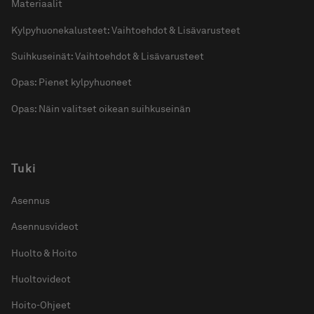
Materiaalit
Kylpyhuonekalusteet: Vaihtoehdot & Lisävarusteet
Suihkuseinät: Vaihtoehdot & Lisävarusteet
Opas: Pienet kylpyhuoneet
Opas: Näin valitset oikean suihkuseinän
Tuki
Asennus
Asennusvideot
Huolto & Hoito
Huoltovideot
Hoito-Ohjeet