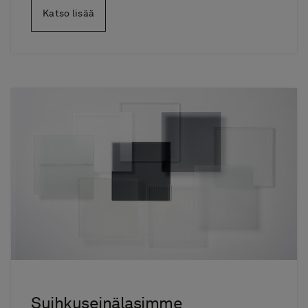
Katso lisää
Suihkuseinälasimme