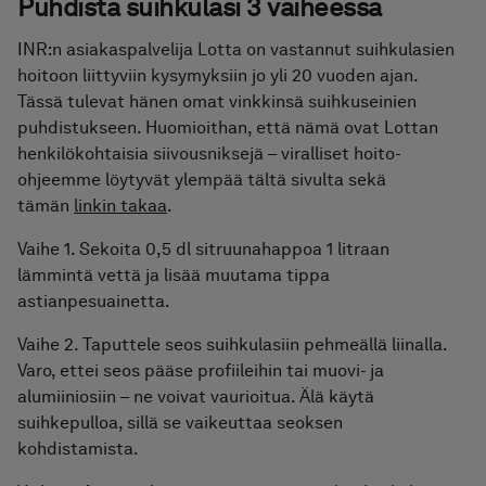
Puhdista suihkulasi 3 vaiheessa
INR:n asiakaspalvelija Lotta on vastannut suihkulasien
hoitoon liittyviin kysymyksiin jo yli 20 vuoden ajan.
Tässä tulevat hänen omat vinkkinsä suihkuseinien
puhdistukseen. Huomioithan, että nämä ovat Lottan
henkilökohtaisia siivousniksejä – viralliset hoito-
ohjeemme löytyvät ylempää tältä sivulta sekä
tämän
linkin takaa
.
Vaihe 1. Sekoita 0,5 dl sitruunahappoa 1 litraan
lämmintä vettä ja lisää muutama tippa
astianpesuainetta.
Vaihe 2. Taputtele seos suihkulasiin pehmeällä liinalla.
Varo, ettei seos pääse profiileihin tai muovi- ja
alumiiniosiin – ne voivat vaurioitua. Älä käytä
suihkepulloa, sillä se vaikeuttaa seoksen
kohdistamista.