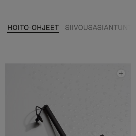
Pyyhekuivaimet
Graniittikeramiikka
HOITO-OHJEET
SIIVOUSASIANTUNTI
Suihkulasta T
Hinta alk 40 €