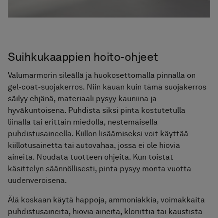
Suihkukaappien hoito-ohjeet
Valumarmorin sileällä ja huokosettomalla pinnalla on
gel-coat-suojakerros. Niin kauan kuin tämä suojakerros
säilyy ehjänä, materiaali pysyy kauniina ja
hyväkuntoisena. Puhdista siksi pinta kostutetulla
liinalla tai erittäin miedolla, nestemäisellä
puhdistusaineella. Kiillon lisäämiseksi voit käyttää
kiillotusainetta tai autovahaa, jossa ei ole hiovia
aineita. Noudata tuotteen ohjeita. Kun toistat
käsittelyn säännöllisesti, pinta pysyy monta vuotta
uudenveroisena.
Älä koskaan käytä happoja, ammoniakkia, voimakkaita
puhdistusaineita, hiovia aineita, kloriittia tai kaustista