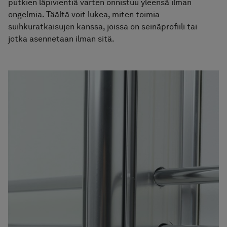
putkien läpivientiä varten onnistuu yleensä ilman
Pyyhekuivaimet
ongelmia. Täältä voit lukea, miten toimia
suihkuratkaisujen kanssa, joissa on seinäprofiili tai
Graniittikeramiikka
jotka asennetaan ilman sitä.