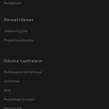
Kampanjat
Ammattilaiset
Jälleenmyyjille
Projektiasiakkaille
Oikotie tuotteisiin
Suihkuseinä mittatilaus
Unlimited
NCS
Pesualtaat ja tasot
Materiaalit