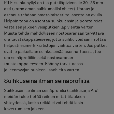
PILE-suihkuhylly) on tila putkiläpiviennille 30–35 mm
asti (katso oman suihkumallisi ohjeet). Poraus ja
asennus tehdään omatoimisesti tai asentajan avulla.
Helpoin tapa on asentaa suihku ensin ja porata reiät
vasta sen jälkeen vesiputkien läpivientiä varten.
Muista tehdä mahdolliseen nostosaranaan tarvittava
ura taustakappaleeseen, jotta suihku voidaan irrottaa
helposti esimerkiksi listojen vaihtoa varten. Jos putket
ovat jo paikoillaan suihkuseinää asennettaessa, tee
ura seinäprofiiliin sekä nostosaranan
taustakappaleeseen. Käänny tarvittaessa
jälleenmyyjän puoleen lisäohjeita varten.
Suihkuseinä ilman seinäprofiilia
Suihkuseinille ilman seinäprofiilia (suihkusarja Arc)
meidän tulee tietää reikien mitat tilauksen
yhteydessä, koska reikiä ei voi tehdä lasin
kovettumisen jälkeen.