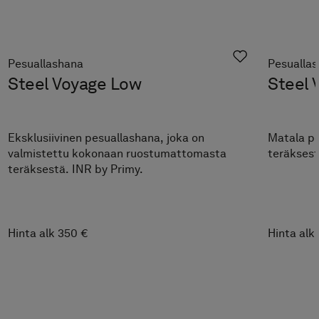
Pesuallashana
Pesualla
Steel Voyage Low
Steel 
Eksklusiivinen pesuallashana, joka on
Matala p
valmistettu kokonaan ruostumattomasta
teräksest
teräksestä. INR by Primy.
Hinta alk 350 €
Hinta alk