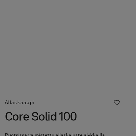
Allaskaappi
Core Solid 100
Ruotsissa valmistettu allaskaluste älykkäillä