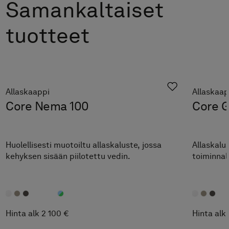
Samankaltaiset
tuotteet
Allaskaappi
Allaskaap
Core Nema 100
Core G
Huolellisesti muotoiltu allaskaluste, jossa
Allaskalus
kehyksen sisään piilotettu vedin.
toiminnal
Hinta alk 2 100 €
Hinta alk