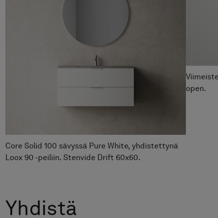
Peili Loox 90
Hinta alk 8 990 €
Pesuallashana Steel Vector Low
Hinta alk 3 490 €
Viimeiste
open.
Core Solid 100 sävyssä Pure White, yhdistettynä
Loox 90 -peiliin. Stenvide Drift 60x60.
Yhdistä