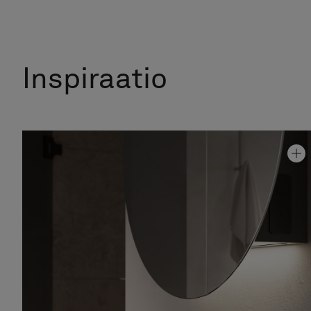
Inspiraatio
Allaskaappi Air Wood 80
Hinta alk 2 880 €
Peilikaappi Circ
Hinta alk 18 190 €
Pesuallashana Steel Vector High
Hinta alk 4 190 €