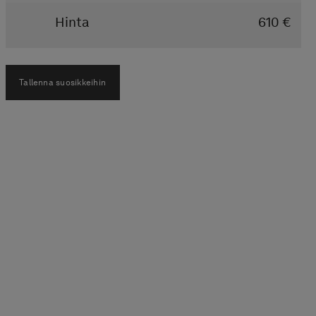
Hinta
610 €
Tallenna suosikkeihin