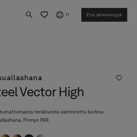
Etsi jälleenmyyjä
FI
suallashana
eel Vector High
tumattomasta teräksestä valmistettu korkea
allashana. Primyn INR.