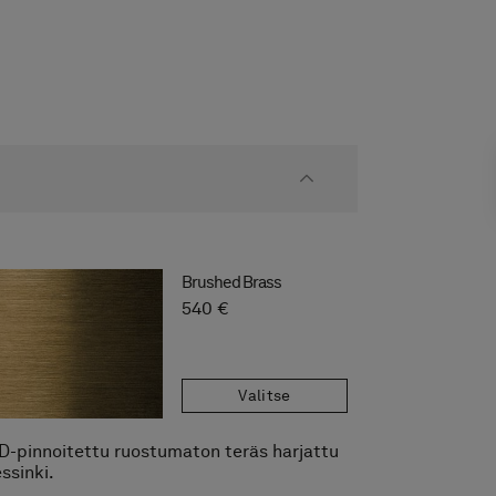
Brushed Brass
540 €
Valitse
D-pinnoitettu ruostumaton teräs harjattu
ssinki.