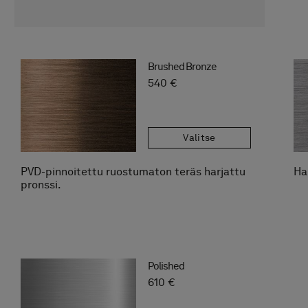
Brushed Bronze
540 €
Valitse
PVD-pinnoitettu ruostumaton teräs harjattu
Ha
pronssi.
Polished
610 €