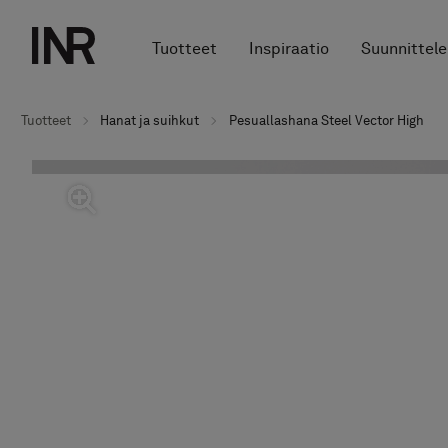
Tuotteet
Inspiraatio
Suunnittele
Tuotteet
Hanat ja suihkut
Pesuallashana Steel Vector High