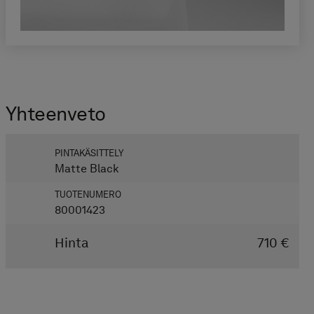
Yhteen­veto
PINTAKÄSITTELY
Matte Black
TUOTENUMERO
80001423
Hinta
710 €