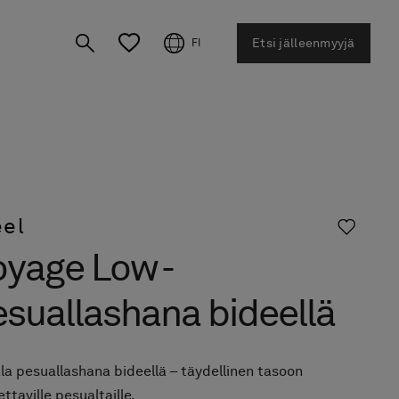
Etsi jälleenmyyjä
FI
eel
oyage Low -
suallashana bideellä
a pesuallashana bideellä – täydellinen tasoon
ttaville pesualtaille.