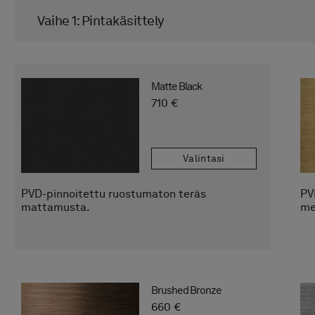
Vaihe 1: Pintakäsittely
Matte Black
710 €
Valintasi
PVD-pinnoitettu ruostumaton teräs
PV
mattamusta.
me
Brushed Bronze
660 €