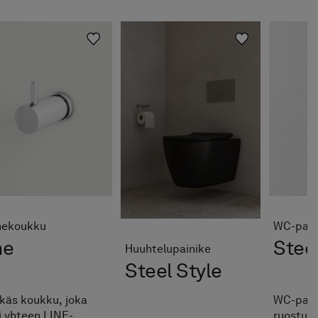
hekoukku
WC-pape
ne
Steel
Huuhtelupainike
Steel Style
ikäs koukku, joka
WC-pape
i yhteen LINE-
ruostum