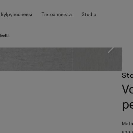
 kylpyhuoneesi
Tietoa meistä
Studio
deellä
St
V
pe
Matal
upote