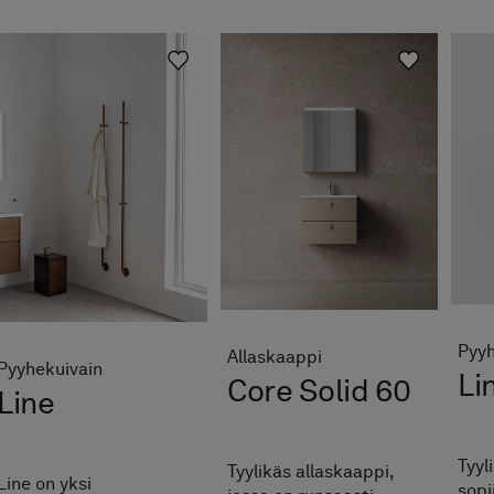
Pyy
Allaskaappi
Pyyhekuivain
Li
Core Solid 60
Line
Tyyl
Tyylikäs allaskaappi,
Line on yksi
sopi