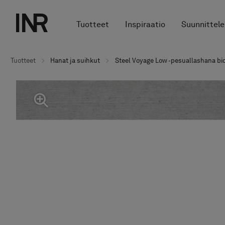
Tuotteet
Inspiraatio
Suunnittele
Tuotteet
Hanat ja suihkut
Steel Voyage Low -pesuallashana bi