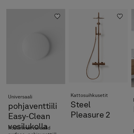
Kattosuihkusetit
Universaali
Steel
pohjaventtiili
Pleasure 2
Easy-Clean
vesilukolla
Posliininen tai solid