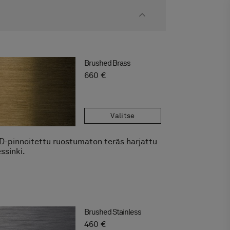
Brushed Brass
660 €
Valitse
D-pinnoitettu ruostumaton teräs harjattu
ssinki.
Brushed Stainless
460 €