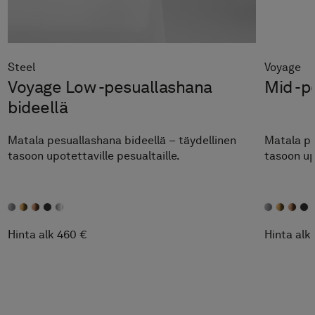
Steel
Voyage
Voyage Low -pesuallashana
Mid -p
bideellä
Matala pesuallashana bideellä – täydellinen
Matala pe
tasoon upotettaville pesualtaille.
tasoon up
Hinta alk 460 €
Hinta alk