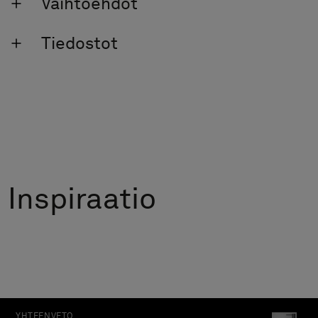
Vaihtoehdot
Tiedostot
Inspiraatio
YHTEEN­VETO