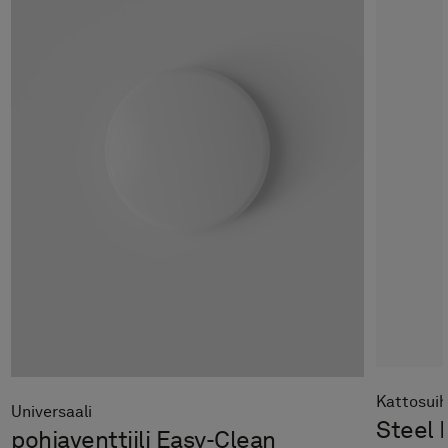
Kattosuih
Universaali
Steel 
pohjaventtiili Easy-Clean