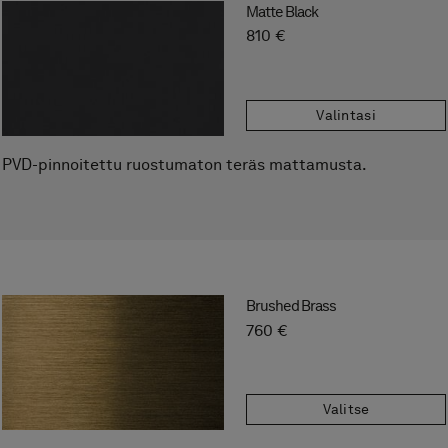
Matte Black
810 €
Tilattaessa
Valintasi
Anna tuotenumero.
PVD-pinnoitettu ruostumaton teräs mattamusta.
Tallenna suosikkeihin
Brushed Brass
760 €
Valitse