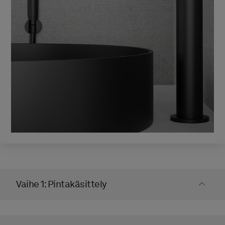
PINTAKÄSITTELY
Matte Black
TUOTENUMERO
80001433
Vaihe 1: Pintakäsittely
Hinta
810 €