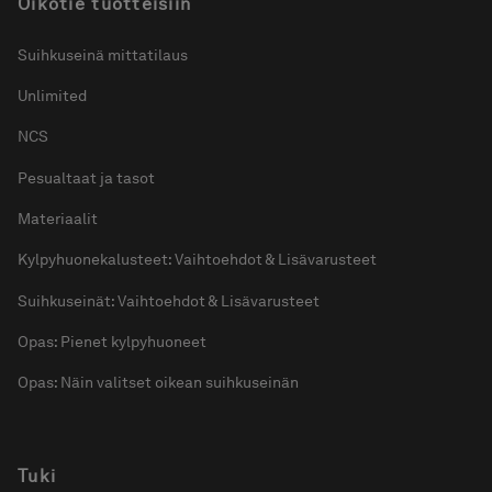
Oikotie tuotteisiin
Suihkuseinä mittatilaus
Unlimited
NCS
Pesualtaat ja tasot
Materiaalit
Kylpyhuonekalusteet: Vaihtoehdot & Lisävarusteet
Suihkuseinät: Vaihtoehdot & Lisävarusteet
Opas: Pienet kylpyhuoneet
Opas: Näin valitset oikean suihkuseinän
Tuki