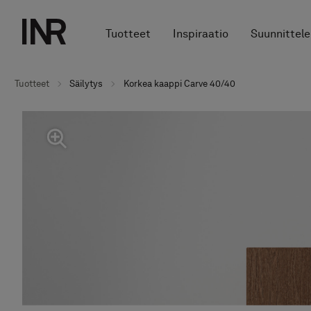
Tuotteet
Inspiraatio
Suunnittele
Tuotteet
Säilytys
Korkea kaappi Carve 40/40