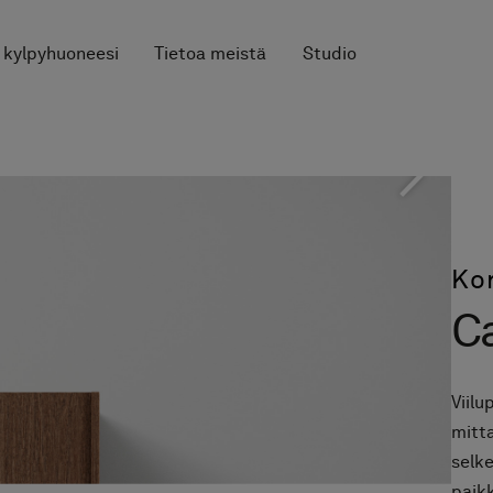
 kylpyhuoneesi
Tietoa meistä
Studio
Ko
C
Viilu
mitt
selke
paik