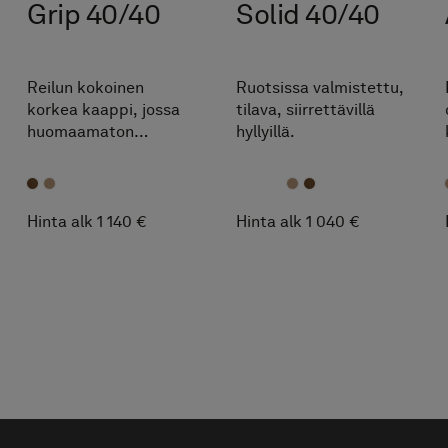
Grip 40/40
Solid 40/40
Reilun kokoinen
Ruotsissa valmistettu,
korkea kaappi, jossa
tilava, siirrettävillä
huomaamaton
hyllyillä.
vedinura oven
puolivälissä. Yhtä
leveä kuin syvä –
maksimoi säilytystilan
Hinta alk 1 140 €
Hinta alk 1 040 €
ilman että vie liikaa
huomiota huoneessa.