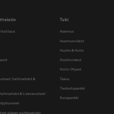
tteisiin
Tuki
ttatilaus
Asennus
Asennusvideot
Huolto & Hoito
tasot
Huoltovideot
Hoito-Ohjeet
usteet: Vaihtoehdot &
Takuu
Tiedostopankki
Vaihtoehdot & Lisävarusteet
Kuvapankki
kylpyhuoneet
itset oikean suihkuseinän