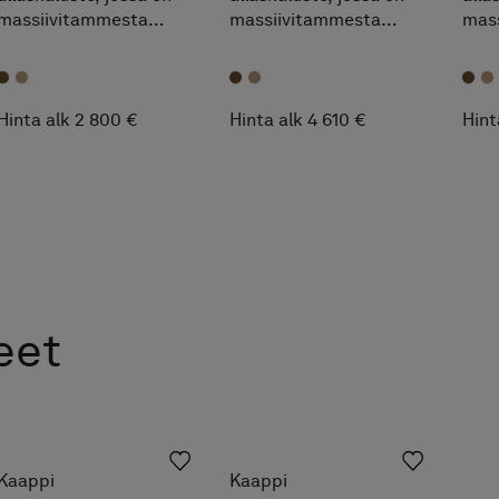
massiivitammesta
massiivitammesta
mas
valmistettu vedinlista.
valmistettu vedinlista
valm
Tilava, lämmin ja
ja kaksi pesuallasta.
ja k
luonnollinen
Aito käsityön tuntu.
Tila
ilmeeltään.
ilme
Hinta alk 2 800 €
Hinta alk 4 610 €
Hint
eet
Kaappi
Kaappi