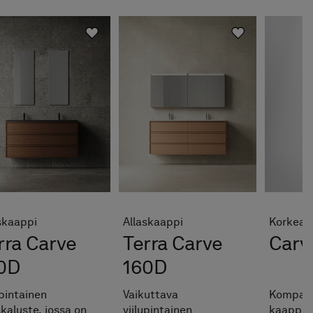
skaappi
Allaskaappi
Korkea 
rra Carve
Terra Carve
Carv
0D
160D
upintainen
Vaikuttava
Kompakt
skaluste, jossa on
viilupintainen
kaappi vi