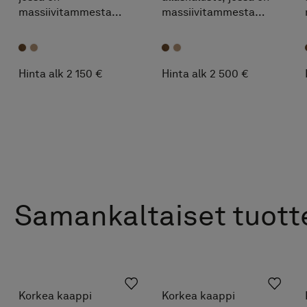
massiivitammesta
massiivitammesta
valmistettu vedinlista.
valmistettu vedinlista.
Elävä viilu tuo lämpöä
Lämmin, ilmeikäs ja
ja syvyyttä.
tasapainoinen.
Hinta alk 2 150 €
Hinta alk 2 500 €
Samankaltaiset tuott
Korkea kaappi
Korkea kaappi