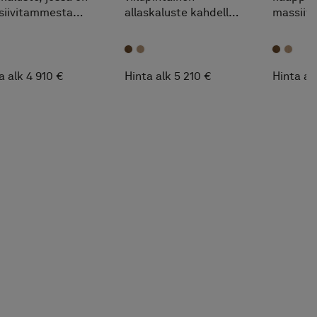
siivitammesta
allaskaluste kahdella
massiivi
istettu vedinlista
pesualtaalla. Lämmin,
vedinura
aksi pesuallasta.
tilava ja ylellinen.
matkall
va, lämmin ja
puutunt
ikäs.
maksima
a alk 4 910 €
Hinta alk 5 210 €
Hinta al
säilytys
tilassa