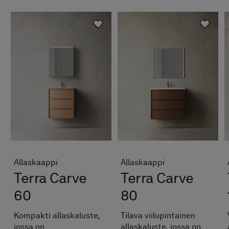
Allaskaappi
Allaskaappi
Terra Carve
Terra Carve
60
80
Kompakti allaskaluste,
Tilava viilupintainen
jossa on
allaskaluste, jossa on