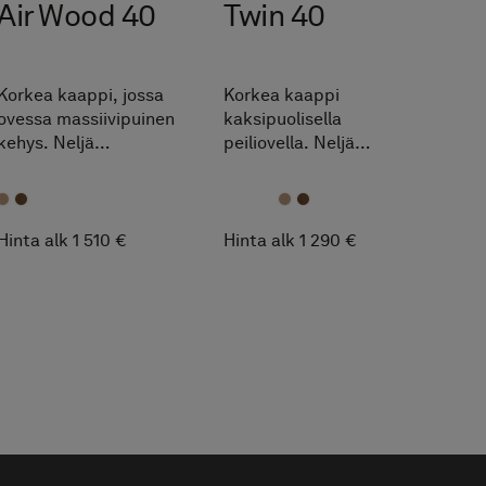
Air Wood 40
Twin 40
Korkea kaappi, jossa
Korkea kaappi
ovessa massiivipuinen
kaksipuolisella
kehys. Neljä
peiliovella. Neljä
siirrettävää hyllyä. TX
siirrettävää hyllyä. TX
Top Extreme™.
Top Extreme™.
Hinta alk 1 510 €
Hinta alk 1 290 €