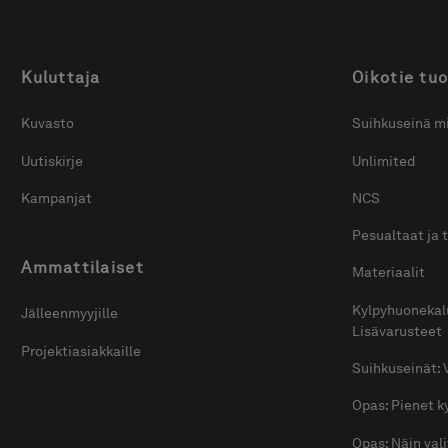
Kuluttaja
Oikotie tuo
Kuvasto
Suihkuseinä mi
Uutiskirje
Unlimited
Kampanjat
NCS
Pesualtaat ja 
Ammattilaiset
Materiaalit
Kylpyhuonekal
Jälleenmyyjille
Lisävarusteet
Projektiasiakkaille
Suihkuseinät: 
Opas: Pienet 
Opas: Näin val