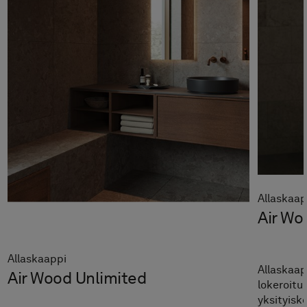
Allaskaap
Air Wo
Allaskaappi
Allaskaap
Air Wood Unlimited
lokeroitu 
yksityisk