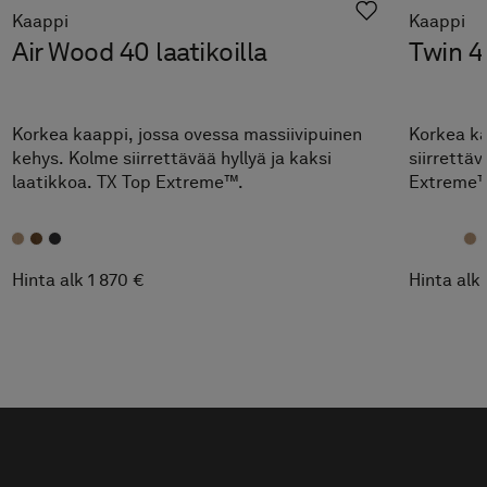
Kaappi
Kaappi
Air Wood 40 laatikoilla
Twin 40
Korkea kaappi, jossa ovessa massiivipuinen
Korkea ka
kehys. Kolme siirrettävää hyllyä ja kaksi
siirrettäv
laatikkoa. TX Top Extreme™.
Extreme™
Hinta alk 1 870 €
Hinta alk 