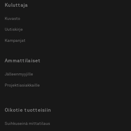
Kuluttaja
Kuvasto
Uutiskirje
Kampanjat
Ammattilaiset
Jälleenmyyjille
Projektiasiakkaille
Oikotie tuotteisiin
Suihkuseinä mittatilaus