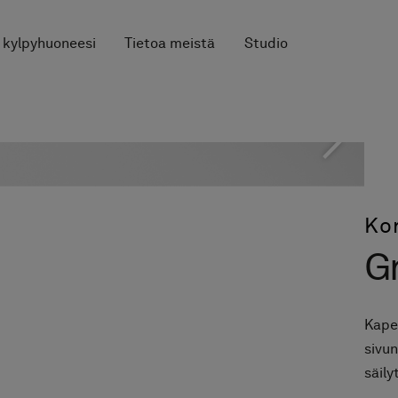
 kylpyhuoneesi
Tietoa meistä
Studio
Ko
G
Kapea
sivun
säily