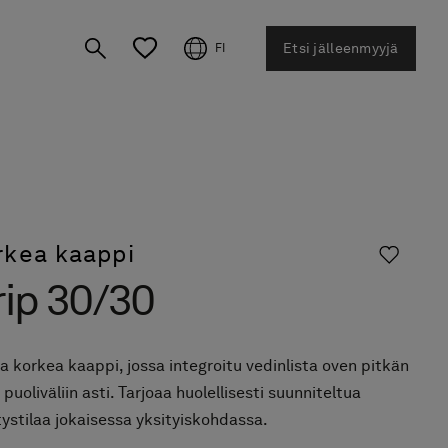
Etsi jälleenmyyjä
FI
rkea kaappi
rip 30/30
 korkea kaappi, jossa integroitu vedinlista oven pitkän
 puoliväliin asti. Tarjoaa huolellisesti suunniteltua
tystilaa jokaisessa yksityiskohdassa.