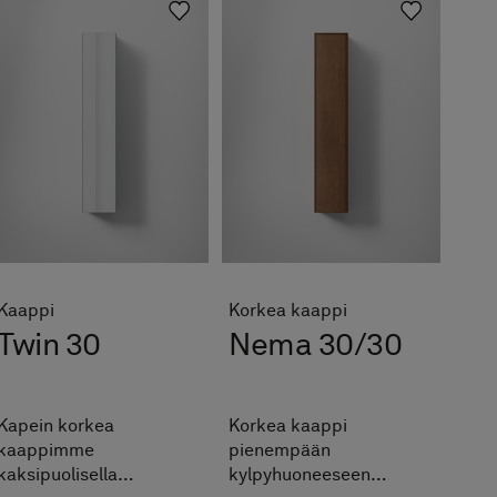
Kaappi
Korkea kaappi
Twin 30
Nema 30/30
Kapein korkea
Korkea kaappi
kaappimme
pienempään
kaksipuolisella
kylpyhuoneeseen