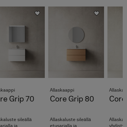
skaappi
Allaskaappi
Allaskaa
re Grip 70
Core Grip 80
Core
skaluste sileällä
Allaskaluste sileällä
Allaskal
arjalla ja
etusarjalla ja
yhdistyy