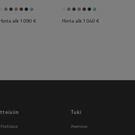
peiliovella. Neljä
siirrettävillä hyllyillä.
siirrettävää hyllyä. TX
Top Extreme™.
Hinta alk 1 090 €
Hinta alk 1 040 €
tteisiin
Tuki
ttatilaus
Asennus