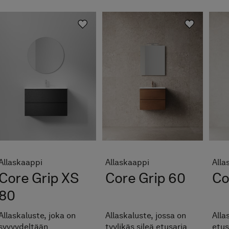
Allaskaappi
Allaskaappi
Alla
Core Grip XS
Core Grip 60
Co
80
Allaskaluste, joka on
Allaskaluste, jossa on
Alla
syvyydeltään
tyylikäs sileä etusarja
etus