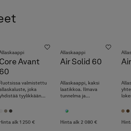
eet
Allaskaappi
Allaskaappi
Alla
Core Avant
Air Solid 60
Ai
60
Ruotsissa valmistettu
Allaskaappi, kaksi
Alla
allaskaluste, joka
laatikkoa. Ilmava
yhte
yhdistää tyylikkään
tunnelma ja
loke
muotoilun ja
minimalistinen
Sorm
käytännölliset
muotoilu. TX Top
yksi
toiminnot.
Extreme™.
mass
Top
Hinta alk 1 250 €
Hinta alk 2 080 €
Hint