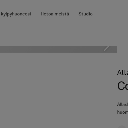
 kylpyhuoneesi
Tietoa meistä
Studio
Al
Co
Allas
huom