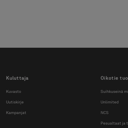
Kuluttaja
Oikotie tuo
Kuvasto
Suihkuseinä mi
Uutiskirje
Unlimited
Kampanjat
NCS
Pesualtaat ja 