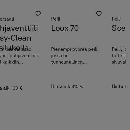
ersaali
Peili
Peili
hjaventtiili
Loox 70
Scen
sy-Clean
silukolla
iininen tai solid
Pienempi pyöreä peili,
Peili, jo
ace -pohjaventtiili.
jossa on
taitetta
i kaikkiin
tunnelmallinen
sivuvala
altaisiin, paitsi
taustavalaistus.
Valaistu
-altaaseen.
säädett
kosketus
Hinta alk 810 €
Hinta al
a alk 100 €