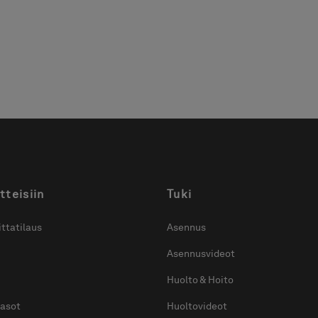
tteisiin
Tuki
ttatilaus
Asennus
Asennusvideot
Huolto & Hoito
tasot
Huoltovideot