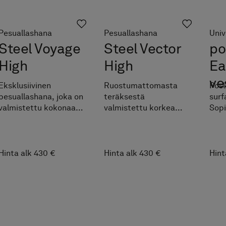
Pesuallashana
Pesuallashana
Univ
Steel Voyage
Steel Vector
po
High
High
Ea
ve
Eksklusiivinen
Ruostumattomasta
Posl
pesuallashana, joka on
teräksestä
surf
valmistettu kokonaan
valmistettu korkea
Sopi
ruostumattomasta
pesuallashana. Primyn
pesu
teräksestä. INR by
INR.
Soak
Primy.
Hinta alk 430 €
Hinta alk 430 €
Hint