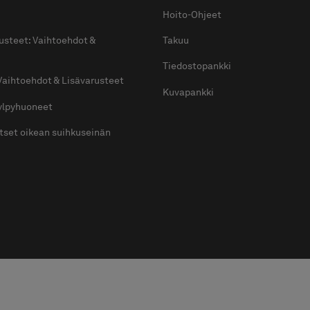
Hoito-Ohjeet
usteet: Vaihtoehdot &
Takuu
Tiedostopankki
Vaihtoehdot & Lisävarusteet
Kuvapankki
kylpyhuoneet
itset oikean suihkuseinän