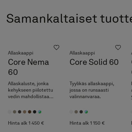
Samankaltaiset tuott
Allaskaappi
Allaskaappi
Core Nema
Core Solid 60
60
Allaskaluste, jonka
Tyylikäs allaskaappi,
kehykseen piilotettu
jossa on runsaasti
vedin mahdollistaa
valinnanvaraa.
huomaamattoman ja
tyylikkään avaamisen.
Hinta alk 1 450 €
Hinta alk 1 150 €