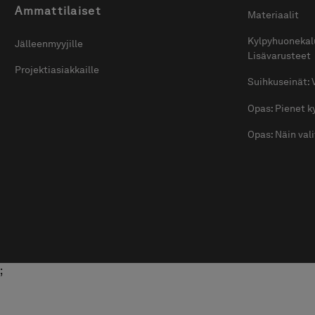
Ammattilaiset
Materiaalit
Kylpyhuonekal
Jälleenmyyjille
Lisävarusteet
Projektiasiakkaille
Suihkuseinät: 
Opas: Pienet 
Opas: Näin val
;