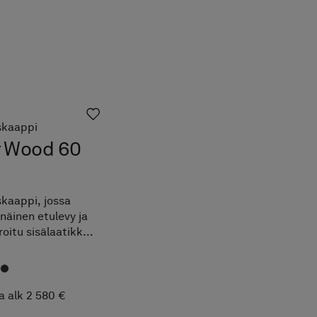
skaappi
r Wood 60
skaappi, jossa
näinen etulevy ja
roitu sisälaatikko.
iliitoksiset
tyiskohdat
iivitammesta. TX
 Extreme™.
a alk 2 580 €