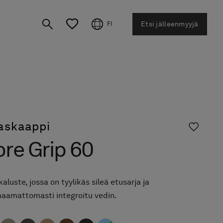
Etsi jälleenmyyjä
FI
laskaappi
re Grip 60
kaluste, jossa on tyylikäs sileä etusarja ja
aamattomasti integroitu vedin.