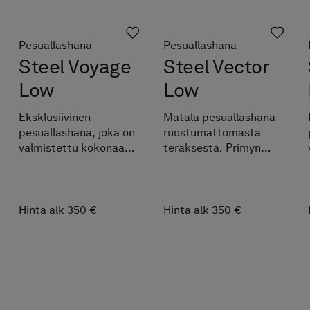
Pesuallashana
Pesuallashana
Steel Voyage
Steel Vector
Low
Low
Eksklusiivinen
Matala pesuallashana
pesuallashana, joka on
ruostumattomasta
valmistettu kokonaan
teräksestä. Primyn
ruostumattomasta
INR.
teräksestä. INR by
Primy.
Hinta alk 350 €
Hinta alk 350 €