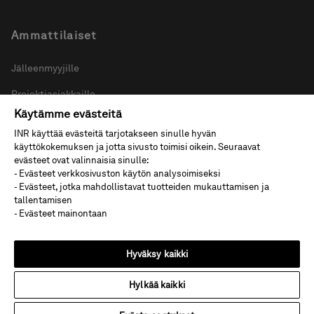
Ammattilaiset
Jälleenmyyjille
Projektiasiakkaille
Käytämme evästeitä
INR käyttää evästeitä tarjotakseen sinulle hyvän
käyttökokemuksen ja jotta sivusto toimisi oikein. Seuraavat
Oikotie tuotteisiin
evästeet ovat valinnaisia sinulle:
- Evästeet verkkosivuston käytön analysoimiseksi
Suihkuseinä mittatilaus
- Evästeet, jotka mahdollistavat tuotteiden mukauttamisen ja
tallentamisen
Unlimited
- Evästeet mainontaan
NCS
Hyväksy kaikki
Pesualtaat ja tasot
Hylkää kaikki
Materiaalit