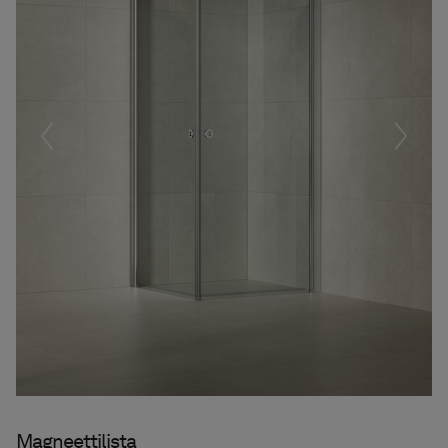
Föregående
Nästa
Magneettilista