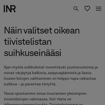
Tuotteet
Näin valitset oikean
Inspiraatio
tiivistelistan
Suunnittele
Suihkuseinät
suihkuseinääsi
kylpyhuoneesi
Kylpyhuone­kalusteet
Tietoa meistä
Ajan myötä suihkulistat menettävät joustavuutensa ja
Säilytys
voivat värjäytyä kalkista, saippuajäämistä ja liasta.
Studio
01 Löydä Moodisi
Uusien listojen vaihtaminen on helppo tapa raikastaa
Peilit
suihkua – ja parantaa tiiviyttä.
02 Suunnittele Studiossa
Tässä opastamme sinua muutamien yleisimpien
Etsi jälleenmyyjä
FI
Hanat & tarvikkeet
tiivistelistojen valinnassa. Voit tilata ne
03 Siirry jälleenmyyjälle
jälleenmyyjiemme kautta. Tiivistelistamme on