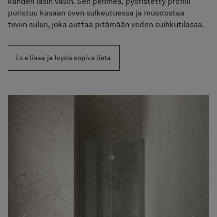
kahden lasin väliin. Sen pehmeä, pyöristetty profiili
puristuu kasaan oven sulkeutuessa ja muodostaa
tiiviin sulun, joka auttaa pitämään veden suihkutilassa.
Lue lisää ja löydä sopiva lista