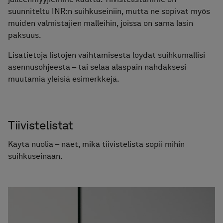
Pyyhekuivaimet
suunniteltu INR:n suihkuseiniin, mutta ne sopivat myös
muiden valmistajien malleihin, joissa on sama lasin
Graniittikeramiikka
paksuus.
Lisätietoja listojen vaihtamisesta löydät suihkumallisi
asennusohjeesta – tai selaa alaspäin nähdäksesi
muutamia yleisiä esimerkkejä.
Tiivistelistat
Käytä nuolia – näet, mikä tiivistelista sopii mihin
suihkuseinään.