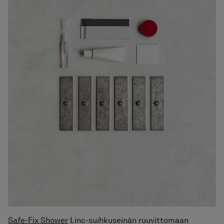
Hinta alk 3 410 €
Suihkunurkka Linc 55 Original
Hinta alk 2 060 €
Suihkuseinä Linc 3 Original
Hinta alk 1 990 €
Suihkuseinä Linc 4 Original
Hinta alk 2 190 €
Tarvikkeet Safe-Fix
Hinta alk 20 €
Tilanjakaja Linc Josephine
Hinta alk 970 €
Safe-Fix Shower
Linc-suihkuseinän ruuvittomaan