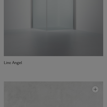
Linc Angel
Suihkunurkka Linc Angel
Hinta alk 1 080 €
Suihkunurkka Linc Niagara
Hinta alk 1 080 €
Suihkunurkka Linc 16 Original