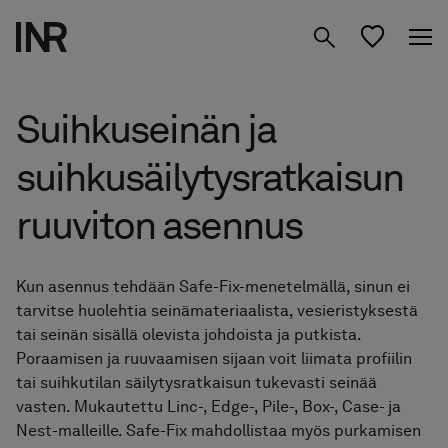
Tuotteet
Suihkuseinän ja
Inspiraatio
suihkusäilytysratkaisun
Suunnittele
Suihkuseinät
ruuviton asennus
kylpyhuoneesi
Kylpyhuone­kalusteet
Tietoa meistä
Kun asennus tehdään Safe-Fix-menetelmällä, sinun ei
Säilytys
tarvitse huolehtia seinämateriaalista, vesieristyksestä
Studio
01 Löydä Moodisi
tai seinän sisällä olevista johdoista ja putkista.
Peilit
Poraamisen ja ruuvaamisen sijaan voit liimata profiilin
02 Suunnittele Studiossa
tai suihkutilan säilytysratkaisun tukevasti seinää
Etsi jälleenmyyjä
FI
vasten. Mukautettu Linc-, Edge-, Pile-, Box-, Case- ja
Hanat & tarvikkeet
03 Siirry jälleenmyyjälle
Nest-malleille. Safe-Fix mahdollistaa myös purkamisen