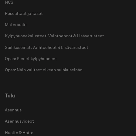
NCS
Pesualtaat ja tasot
Materiaalit
Kylpyhuonekalusteet: Vaihtoehdot & Lisävarusteet
Suihkuseinät: Vaihtoehdot & Lisävarusteet
Opas: Pienet kylpyhuoneet
Opas: Näin valitset oikean suihkuseinän
Tuki
Asennus
Asennusvideot
Huolto & Hoito