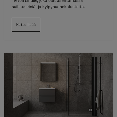
Tietoa sinulle, joka olet asentamassa
suihkuseiniä- ja kylpyhuonekalusteita.
Katso lisää