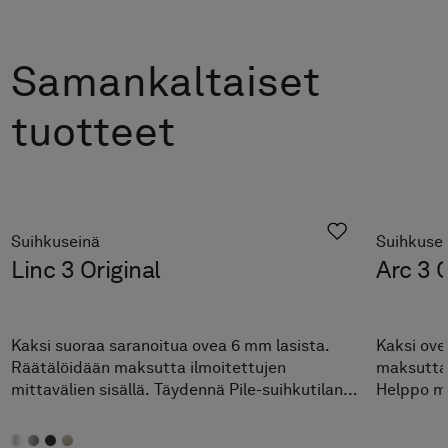
Samankaltaiset
tuotteet
Suihkuseinä
Suihkuse
Linc 3 Original
Arc 3 O
Kaksi suoraa saranoitua ovea 6 mm lasista.
Kaksi ove
Räätälöidään maksutta ilmoitettujen
maksutta 
mittavälien sisällä. Täydennä Pile-suihkutilan
Helppo mu
säilytysratkaisulla.
mukaan.