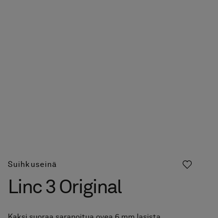
Suihkuseinä
Linc 3 Original
Kaksi suoraa saranoitua ovea 6 mm lasista.