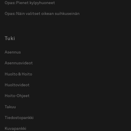
Opas: Pienet kylpyhuoneet
Opas: Näin valitset oikean suihkuseinän
Tuki
Asennus
Asennusvideot
Huolto & Hoito
Huoltovideot
Hoito-Ohjeet
Takuu
Tiedostopankki
Kuvapankki