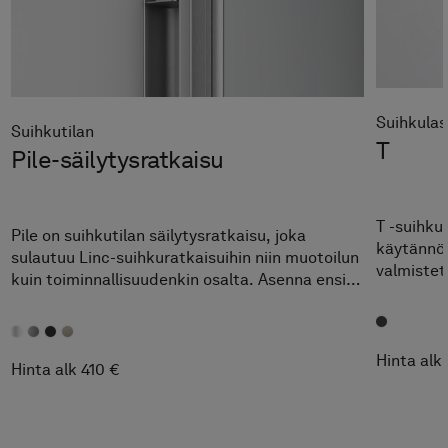
Suihkulas
Suihkutilan
T
Pile-säilytysratkaisu
T -suihkul
Pile on suihkutilan säilytysratkaisu, joka
käytännöll
sulautuu Linc-suihkuratkaisuihin niin muotoilun
valmistett
kuin toiminnallisuudenkin osalta. Asenna ensin
jossa on t
Pile ja sitten suihkuovi seinäprofiilin sisään.
raikkaana
Hinta alk
Hinta alk 410 €