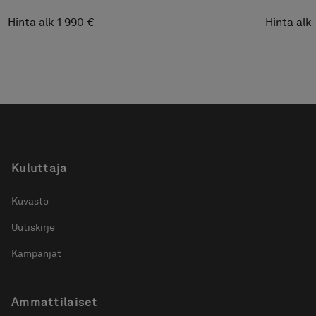
Hinta alk 1 990 €
Hinta alk
Kuluttaja
Kuvasto
Uutiskirje
Kampanjat
Ammattilaiset