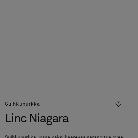
Suihkunurkka
Linc Niagara
Suihkunurkka, jossa kaksi kaarevaa saranoitua ovea