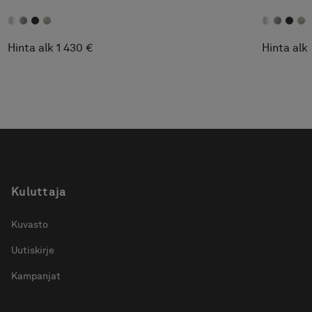
Täydellinen suihkuratkaisu, jos kulman vieressä
on ikkuna.Täydennä Pile-suihkutilan
säilytysratkaisulla.
Hinta alk 1 430 €
Hinta alk
Kuluttaja
Kuvasto
Uutiskirje
Kampanjat