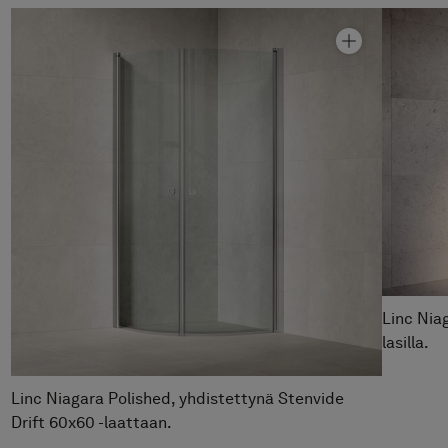
Graniittikeramiikka Stenvide
Drift
Hinta alk 1 090 €
Suihkunurkka Linc Niagara
Hinta alk 10 690 €
Linc Niag
lasilla.
Linc Niagara Polished, yhdistettynä Stenvide
Drift 60x60 -laattaan.