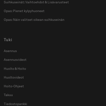
Suihkuseinät: Vaihtoehdot & Lisävarusteet
Opas: Pienet kylpyhuoneet
Opas: Näin valitset oikean suihkuseinän
Tuki
Asennus
Asennusvideot
Huolto & Hoito
Huoltovideot
Hoito-Ohjeet
Takuu
Tiedostopankki