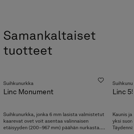
Samankaltaiset
tuotteet
Suihkunurkka
Suihkunu
Linc Monument
Linc 55
Suihkunurkka, jonka 6 mm lasista valmistetut
Kaunis ja
kaarevat ovet voit asentaa valinnaisen
yksi suora
etäisyyden (200–967 mm) päähän nurkasta.
Täydennä 