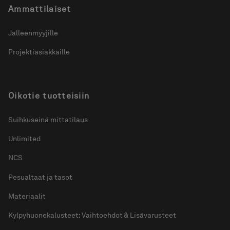
Ammattilaiset
Jälleenmyyjille
Projektiasiakkaille
Oikotie tuotteisiin
Suihkuseinä mittatilaus
Unlimited
NCS
Pesualtaat ja tasot
Materiaalit
Kylpyhuonekalusteet: Vaihtoehdot & Lisävarusteet