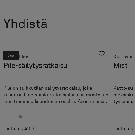
Yhdistä
Deal
Suihkutilan
Kattosuih
Pile-säilytysratkaisu
Mist
Pile on suihkutilan säilytysratkaisu, joka
Katto-sui
sulautuu Linc-suihkuratkaisuihin niin muotoilun
messinkiä
kuin toiminnallisuudenkin osalta. Asenna ensin
tyyleihin
Pile ja sitten suihkuovi seinäprofiilin sisään.
Hinta alk 410 €
Hinta alk 