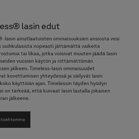
ess® lasin edut
 -lasin ainutlaatuisten ominaisuuksien ansiosta vesi
s suihkulasista nopeasti jättämättä vaikeita
rostumia tai likaa, jotka voisivat muuten jäädä lasin
useiden vuosien käytön ja riittämättömän
sen jälkeen. Timeless-lasin ominaisuudet
vat kovettumisen yhteydessä ja säilyvät lasin
koko käyttöiän ajan. Timelessin täyden hyödyn
i on tärkeää, että kuivaat lasin lastalla jokaisen
ran jälkeene.
ihtoehtomme