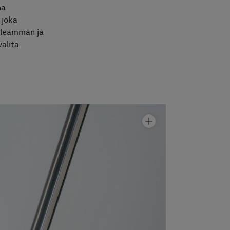
na
 joka
sileämmän ja
alita
Suihkuseinä Arc 2 Original
Hinta alk 910 €