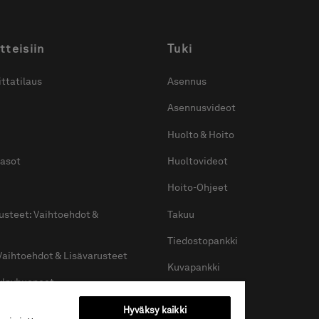
tteisiin
Tuki
ttatilaus
Asennus
Asennusvideot
Huolto & Hoito
tasot
Huoltovideot
Hoito-Ohjeet
usteet: Vaihtoehdot &
Takuu
Tiedostopankki
Vaihtoehdot & Lisävarusteet
Kuvapankki
kylpyhuoneet
itset oikean suihkuseinän
Hyväksy kaikki