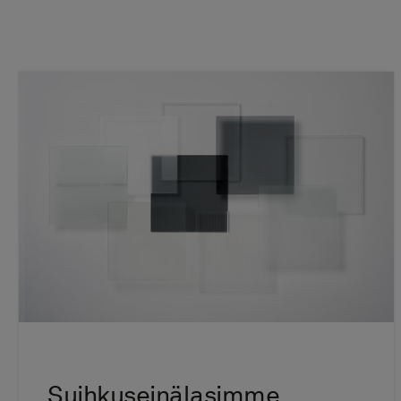
Suihkuseinälasimme