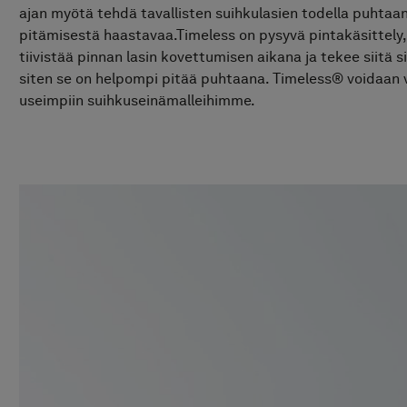
ajan myötä tehdä tavallisten suihkulasien todella puhtaa
pitämisestä haastavaa.Timeless on pysyvä pintakäsittely,
tiivistää pinnan lasin kovettumisen aikana ja tekee siitä 
siten se on helpompi pitää puhtaana. Timeless® voidaan v
useimpiin suihkuseinämalleihimme.