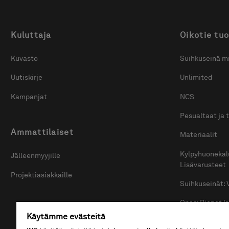
Kuluttaja
Oikotie tuo
Kuvasto
Suihkuseinä mi
Uutiskirje
Unlimited
Kampanjat
NCS
Pesualtaat ja 
Ammattilaiset
Materiaalit
Kylpyhuonekal
Jälleenmyyjille
Lisävarusteet
Projektiasiakkaille
Suihkuseinät: 
Opas: Pienet 
Käytämme evästeitä
Opas: Näin val