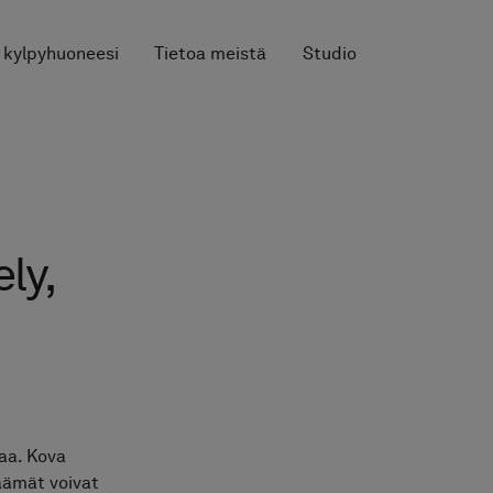
 kylpyhuoneesi
Tietoa meistä
Studio
ly,
taa. Kova
äämät voivat