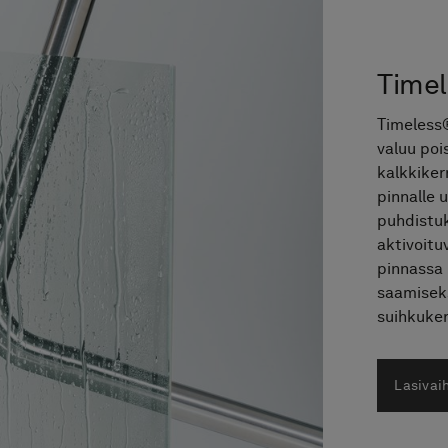
Timel
Timeless®
valuu poi
kalkkiker
pinnalle 
puhdistuk
aktivoitu
pinnassa 
saamiseks
suihkuker
Lasiva