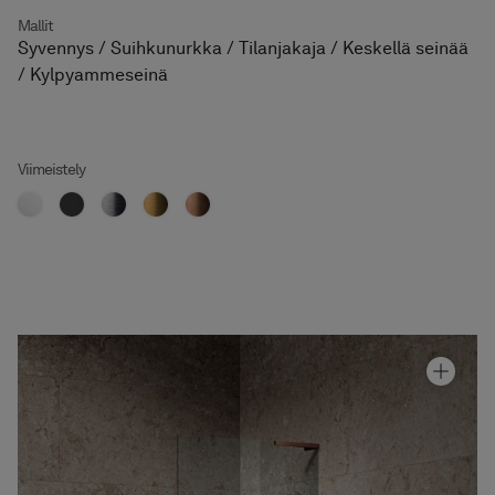
Mallit
Syvennys / Suihkunurkka / Tilanjakaja / Keskellä seinää
/ Kylpyammeseinä
Viimeistely
Granittikeramiikka Alvaret Earth
Hinta alk 110 €
Tilanjakaja Arc 20 Original
Hinta alk 910 €