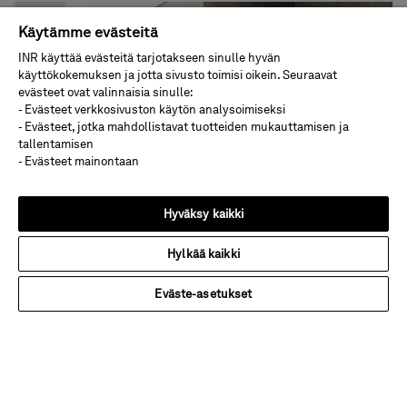
Käytämme evästeitä
INR käyttää evästeitä tarjotakseen sinulle hyvän
käyttökokemuksen ja jotta sivusto toimisi oikein. Seuraavat
evästeet ovat valinnaisia sinulle:
- Evästeet verkkosivuston käytön analysoimiseksi
- Evästeet, jotka mahdollistavat tuotteiden mukauttamisen ja
tallentamisen
- Evästeet mainontaan
Hyväksy kaikki
Hylkää kaikki
Arc
Eväste-asetukset
Ajaton ja tiivistelistaton malli nostaa Arc-
suihkuseinän lasin keskiöön, ja tyylikkäät helat
eri viimeistelyvaihtoehdoissa täydentävät
kokonaisuuden.