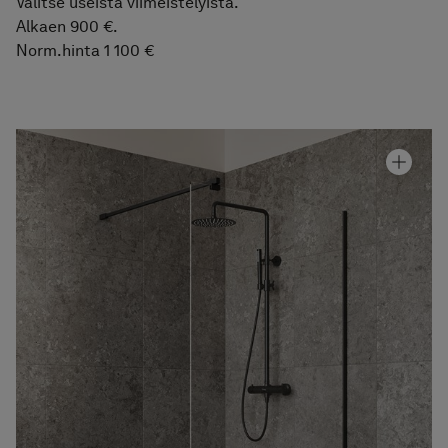
Valitse useista viimeistelyistä.
Alkaen 900 €.
Norm.hinta 1 100 €
Suihkuseinä Arc 20 Frame
Hinta alk 910 €