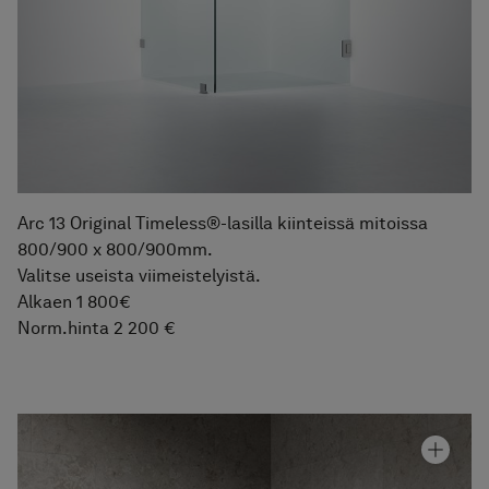
Arc 13 Original Timeless®-lasilla kiinteissä mitoissa
800/900 x 800/900mm.
Valitse useista viimeistelyistä.
Alkaen 1 800€
Norm.hinta 2 200 €
Graniittikeramiikka Alvaret Ash
Hinta alk 110 €
Suihkunurkka Arc 13 Frame