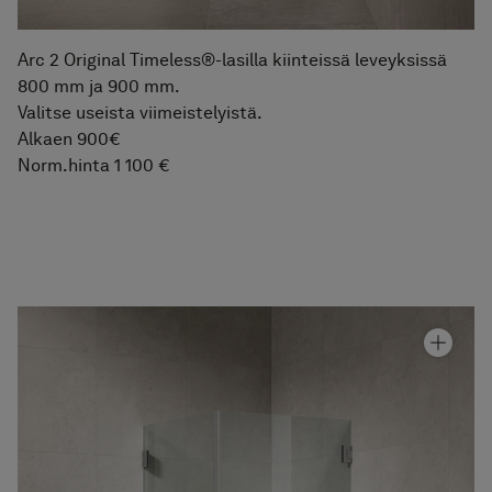
Arc 2 Original Timeless®-lasilla kiinteissä leveyksissä
800 mm ja 900 mm.
Valitse useista viimeistelyistä.
Alkaen 900€
Norm.hinta 1 100 €
Graniittikeramiikka Stenvide
Drift
Hinta alk 110 €
Suihkunurkka Arc 12 Original
Hinta alk 1 810 €