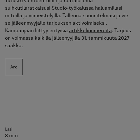
Tutustu vaihtoehtoihin ja räätälöi oma
suihkutilaratkaisusi Studio-työkalussa haluamillasi
mitoilla ja viimeistelyillä. Tallenna suunnitelmasi ja vie
se jälleenmyyjälle tarjouksen aktivoimiseksi.
Kampanjaan liittyy erityisiä
artikkelinumeroita
. Tarjous
on voimassa kaikilla
jälleenyyjillä
31. tammikuuta 2027
saakka.
Arc
Lasi
8 mm