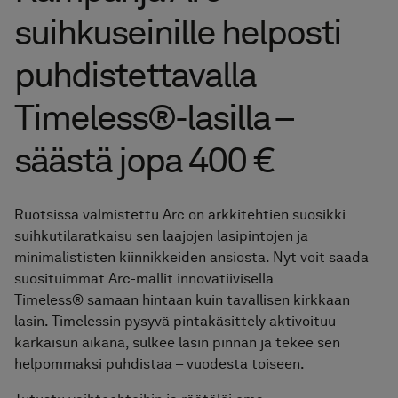
Pyyhekuivaimet
suihkuseinille helposti
Graniittikeramiikka
puhdistettavalla
Timeless®-lasilla –
säästä jopa 400 €
Ruotsissa valmistettu Arc on arkkitehtien suosikki
suihkutilaratkaisu sen laajojen lasipintojen ja
minimalististen kiinnikkeiden ansiosta. Nyt voit saada
suosituimmat Arc-mallit innovatiivisella
Timeless®
samaan hintaan kuin tavallisen kirkkaan
lasin. Timelessin pysyvä pintakäsittely aktivoituu
karkaisun aikana, sulkee lasin pinnan ja tekee sen
helpommaksi puhdistaa – vuodesta toiseen.