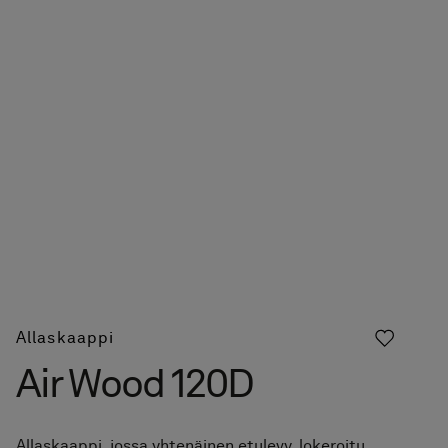
Allaskaappi
Air Wood 120D
Allaskaappi, jossa yhtenäinen etulevy, lokeroitu