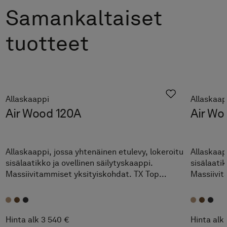
Samankaltaiset
tuotteet
Allaskaappi
Allaskaap
Air Wood 120A
Air Wo
Allaskaappi, jossa yhtenäinen etulevy, lokeroitu
Allaskaap
sisälaatikko ja ovellinen säilytyskaappi.
sisälaatik
Massiivitammiset yksityiskohdat. TX Top
Massiivit
Extreme™.
Extreme™
Hinta alk 3 540 €
Hinta alk