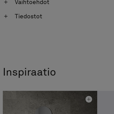
Vaihtoehdot
Tiedostot
Inspiraatio
Allaskaappi Air Wood 120D
Hinta alk 3 490 €
Graniittikeramiikka Alvaret Slate
Hinta alk 1 090 €