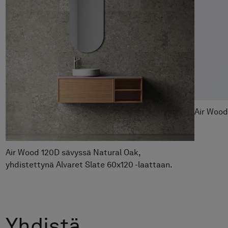
Peili Plate
Hinta alk 5 990 €
Pesuallashana Steel Vector High
Hinta alk 4 190 €
Air Wood 
Air Wood 120D sävyssä Natural Oak,
yhdistettynä Alvaret Slate 60x120 -laattaan.
Yhdistä