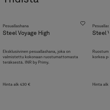
Pesuallashana
Pesualla
Steel Voyage High
Steel 
Eksklusiivinen pesuallashana, joka on
Ruostuma
valmistettu kokonaan ruostumattomasta
korkea pe
teräksestä. INR by Primy.
Hinta alk 430 €
Hinta alk