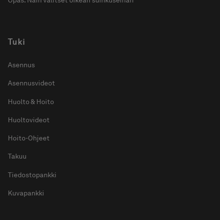
Opas: Näin valitset oikean suihkuseinän
Tuki
Asennus
Asennusvideot
Huolto & Hoito
Huoltovideot
Hoito-Ohjeet
Takuu
Tiedostopankki
Kuvapankki