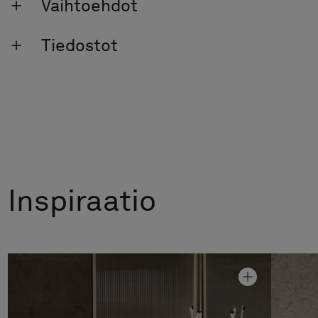
Vaihtoehdot
Tiedostot
Inspiraatio
Allaskaappi Air Wood 60
Hinta alk 2 580 €
Pesuallashana Steel Voyage High
Hinta alk 4 190 €