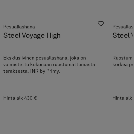
Pesuallashana
Pesualla
Steel Voyage High
Steel 
Eksklusiivinen pesuallashana, joka on
Ruostuma
valmistettu kokonaan ruostumattomasta
korkea pe
teräksestä. INR by Primy.
Hinta alk 430 €
Hinta alk