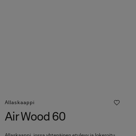
Allaskaappi
Air Wood 60
Allaskaappi, jossa yhtenäinen etulevy ja lokeroitu