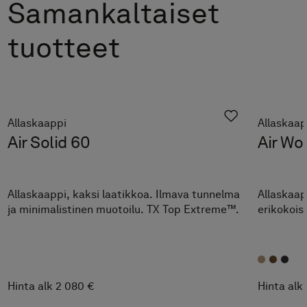
Samankaltaiset
tuotteet
Allaskaappi
Allaskaap
Air Solid 60
Air Wo
Allaskaappi, kaksi laatikkoa. Ilmava tunnelma
Allaskaapp
ja minimalistinen muotoilu. TX Top Extreme™.
erikokois
Hinta alk 2 080 €
Hinta alk 