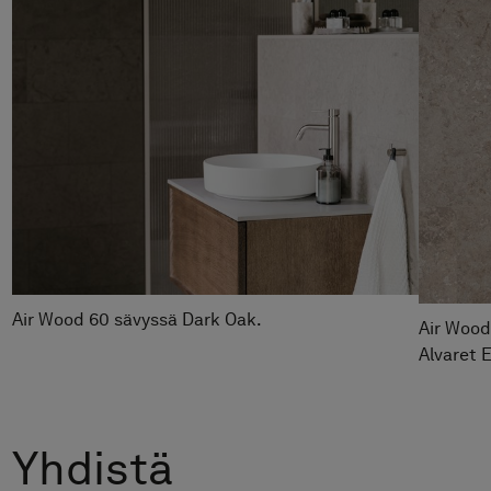
Pyyhekoukku Line
Hinta alk 390 €
Suihkuseinä Edge 20 XL
Hinta alk 14 090 €
Air Wood 60 sävyssä Dark Oak.
Air Wood
Alvaret 
Yhdistä