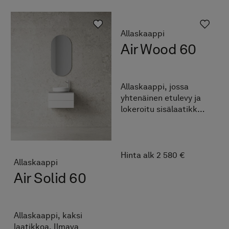
Terra Solid 60 Natural Oak -viilussa, peilinä Scene 60. A