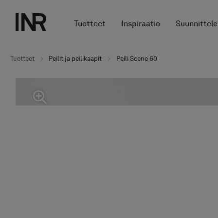
Tuotteet
Inspiraatio
Suunnittele
Tuotteet
Peilit ja peilikaapit
Peili Scene 60