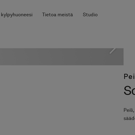
 kylpyhuoneesi
Tietoa meistä
Studio
Pei
S
Peili
sääd