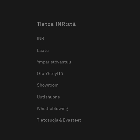
ox 70
empi pyöreä peili,
a on
elmallinen
tavalaistus.
a alk 810 €