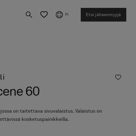
Etsi jälleenmyyjä
FI
li
cene 60
, jossa on taitettava sivuvalaistus. Valaistus on
ettävissä kosketuspainikkeilla.