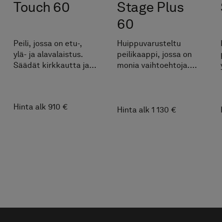
Allaskaappi
Air Solid 60
Allaskaappi, kaksi
laatikkoa. Ilmava
tunnelma ja
minimalistinen
muotoilu. TX Top
Extreme™.
Hinta alk 2 080 €
Samankaltaiset tuott