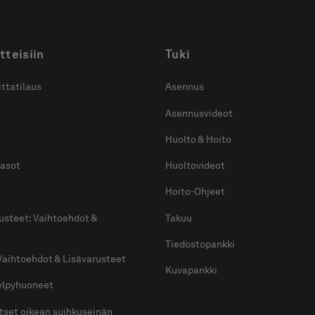
Peilikaappi
Peili
Peili
Stage 60
Feel 60
Lo
Hyvin varusteltu
Klassinen
Pien
peilikaappi
kylpyhuoneenpeili,
joss
ylävalaistuksella, joka
jossa on sekä
tunn
yhdistetään
ylävalaisin että
taus
virtakytkimeen.
alavalaistus.
Hinta alk 540 €
Hint
Hinta alk 910 €