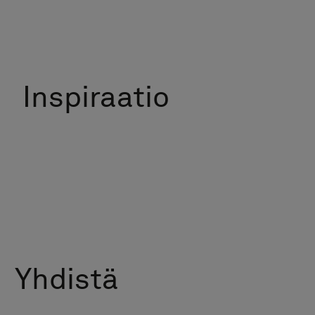
Inspiraatio
A
Hi
Graniittikeramiikka Alvar
Hint
Peil
Hinta
Pesuallashana Steel Voyage Low
Hinta a