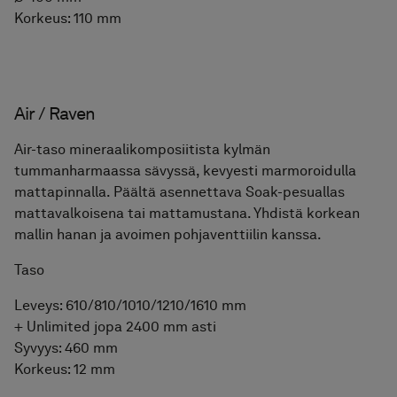
Korkeus: 110 mm
Föregående
Nästa
Air / Raw Concrete
Air-taso harmaasta mineraalikomposiitista,
betonimaisella ilmeellä ja mattapinnalla. Päältä
asennettava Soak-pesuallas mattavalkoisena tai
mattamustana. Yhdistä korkean mallin hanan ja
avoimen pohjaventtiilin kanssa.
Taso
Leveys: 610/810/1010/1210/1610 mm
+ Unlimited jopa 2400 mm asti
Syvyys:
460 mm
Korkeus:
12 mm