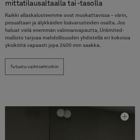
mittatilausaltaalla tai -tasolla
Kaikki allaskalusteemme ovat muokattavissa – värin,
pesualtaan ja älykkäiden lisävarusteiden osalta. Jos
haluat vielä enemmän valinnanvapautta, Unlimited-
mallisto tarjoaa mahdollisuuden yhdistellä eri kokoisia
yksiköitä vapaasti jopa 2400 mm saakka.
Tutustu vaihtoehtoihin
Allaskaappi Air Wood 160E
Hinta alk 5 020 €