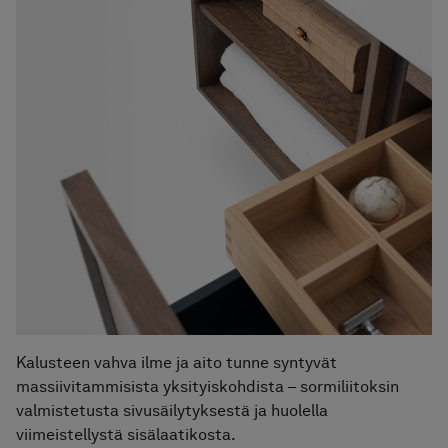
Allaskaappi Air Wood 120A
Hinta alk 3 540 €
Allaskaappi Air Wood 120B
Hinta alk 3 540 €
Allaskaappi Air Wood 120C
Hinta alk 3 490 €
Allaskaappi Air Wood 120D
Hinta alk 3 490 €
Allaskaappi Air Wood 160E
Hinta alk 5 020 €
Allaskaappi Air Wood 60
Hinta alk 2 580 €
Allaskaappi Air Wood 80
Hinta alk 2 880 €
Allaskaappi Air Wood Unlimited
Hinta alk 3 310 €
Kalusteen vahva ilme ja aito tunne syntyvät
massiivitammisista yksityiskohdista – sormiliitoksin
valmistetusta sivusäilytyksestä ja huolella
viimeistellystä sisälaatikosta.