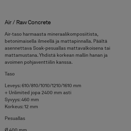
Hinta alk 2 880 €
Pesuallashana Steel Voyage High
Hinta alk 430 €
Föregående
Nästa
Air / Plain White
Air-taso mineraalikomposiitista valkoisessa sävyssä,
mattapintaisena. Päältä asennettava Soak-pesuallas
mattavalkoisena tai mattamustana. Yhdistä korkean
mallin hanan ja avoimen pohjaventtiilin kanssa.
Taso
Leveys: 610/810/1010/1210/1610 mm
+ Unlimited jopa 2400 mm asti
Syvyys:
460 mm
Korkeus:
12 mm
Pesuallas
Ø 400 mm