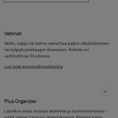
Eväste-asetukset
Lisävarusteet
Sarja tarjoaa runsaasti valinnanvaraa lisävarusteiden
suhteen. Kokeile erilaisia vetimiä ja muita kalusteen
lisävarusteita Studion avulla. Voit myös valita
kalusteeseesi laajan valikoiman NCS-värejä – juuri
sellaisena kuin haluat.