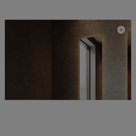
Allaskaappi Air Wood Unlimited
Hinta alk 3 310 €
Granittikeramiikka Alvaret Earth
Hinta alk 110 €
Peili Plate
Hinta alk 610 €