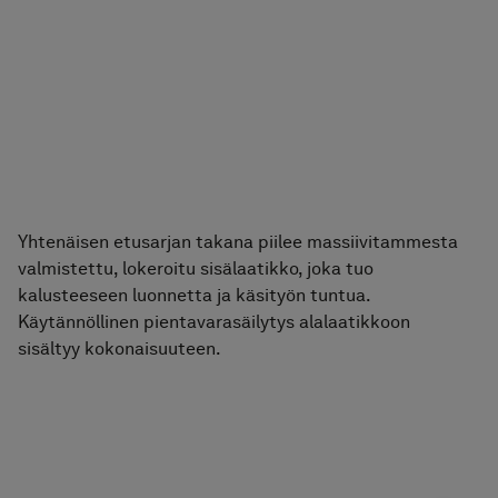
Yhtenäisen etusarjan takana piilee massiivitammesta
valmistettu, lokeroitu sisälaatikko, joka tuo
kalusteeseen luonnetta ja käsityön tuntua.
Käytännöllinen pientavarasäilytys alalaatikkoon
sisältyy kokonaisuuteen.
Allaskaappi Air Wood 120D