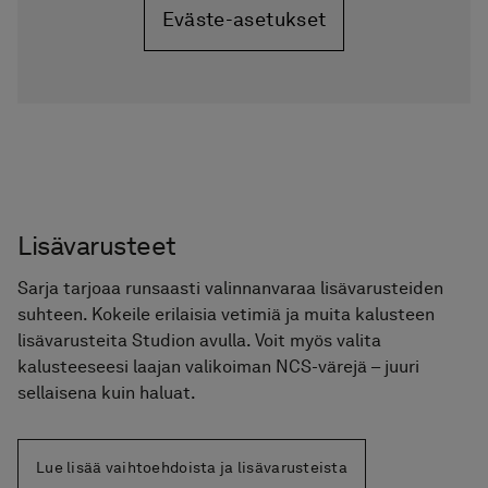
Korkeus:
12 mm
Pesuallas
Ø 400 mm
Korkeus: 110 mm
Inspiroidu asiakkaidemme
toteutuksista
Tämä sisältö edellyttää, että hyväksyt
evästeemme.