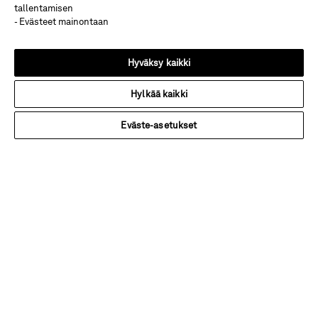
Hinta alk 3 310 €
tallentamisen
Avaa Studio
- Evästeet mainontaan
Hyväksy kaikki
Hylkää kaikki
Eväste-asetukset
Avaa Studio