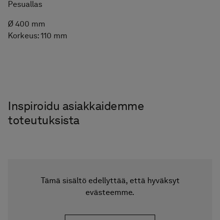
Pesuallas
Ø 400 mm
Korkeus: 110 mm
Föregående
Nästa
Air / Raven
Air-taso mineraalikomposiitista kylmän
tummanharmaassa sävyssä, kevyesti marmoroidulla
mattapinnalla. Päältä asennettava Soak-pesuallas
mattavalkoisena tai mattamustana. Yhdistä korkean
mallin hanan ja avoimen pohjaventtiilin kanssa.
Taso
Leveys: 610/810/1010/1210/1610 mm
+ Unlimited jopa 2400 mm asti
Syvyys:
460 mm