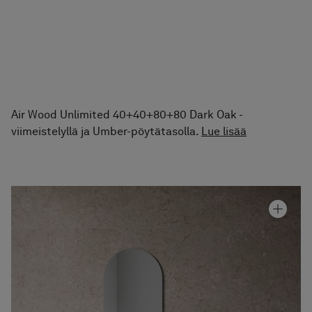
Air Wood Unlimited 40+40+80+80 Dark Oak -
viimeistelyllä ja Umber-pöytätasolla.
Lue lisää
Allaskaappi Air Wood 100B
Hinta alk 3 240 €
Graniittikeramiikka Alvaret Clay
Hinta alk 110 €
Peili Slot
Hinta alk 710 €
Pesuallashana Steel Vector High
Hinta alk 430 €