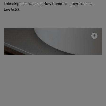
kaksoispesualtaalla ja Raw Concrete -pöytätasolla.
Lue lisää
Allaskaappi Air Wood 160E
Hinta alk 5 020 €