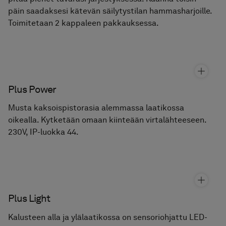
Lue lisää vaihtoehdoista ja lisävarusteista
Vetimet
Vedin, nuppi tai kahva vaikuttaa paljon allaskalusteen
tai kylpyhuonekaapin ilmeeseen. Kokeile eri
vaihtoehtoja Studiossa.
Lue lisää avausvaihtoehdoista
Allaskaappi Air Solid 100A
Hinta alk 2 740 €
Allaskaappi Air Solid 100B
Plus Organizer
Hinta alk 2 740 €