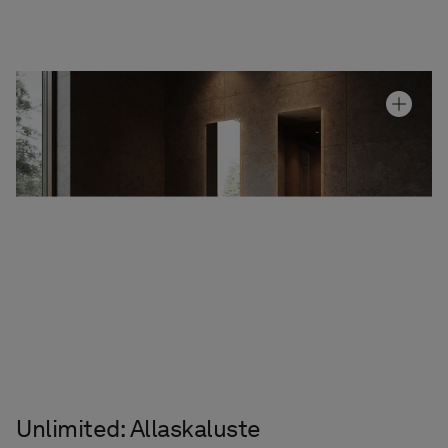
Allaskaappi Air Wood Unlimited
Hinta alk 3 310 €
Granittikeramiikka Alvaret Earth
Hinta alk 110 €
Peili Plate
Hinta alk 610 €
Unlimited: Allaskaluste