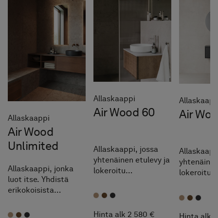
Allaskaappi
Allaskaapp
Air Wood 60
Air Wo
Allaskaappi
Air Wood
Unlimited
Allaskaappi, jossa
Allaskaapp
yhtenäinen etulevy ja
yhtenäinen
Allaskaappi, jonka
lokeroitu
lokeroitu
luot itse. Yhdistä
sisälaatikko.
sisälaatikk
erikokoisista
Sormiliitoksiset
Sormiliitok
yksiköistä sopiva
yksityiskohdat
yksityisko
kokonaisuus.
massiivitammesta.
Hinta alk 2 580 €
massiivit
Hinta alk 