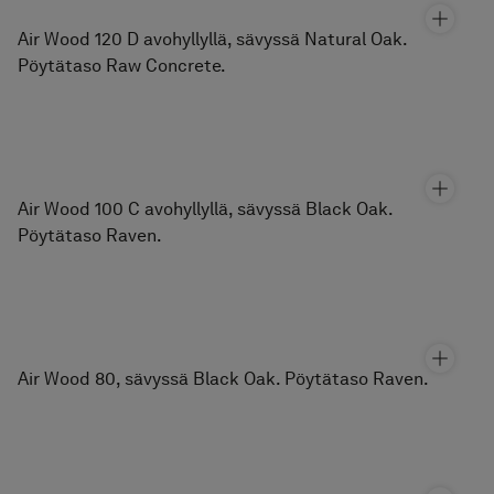
Hinta alk 3 490 €
Graniittikeramiikka Alvaret Slate
Hinta alk 110 €
Peili Plate
Hinta alk 610 €
Pesuallashana Steel Vector High
Hinta alk 430 €