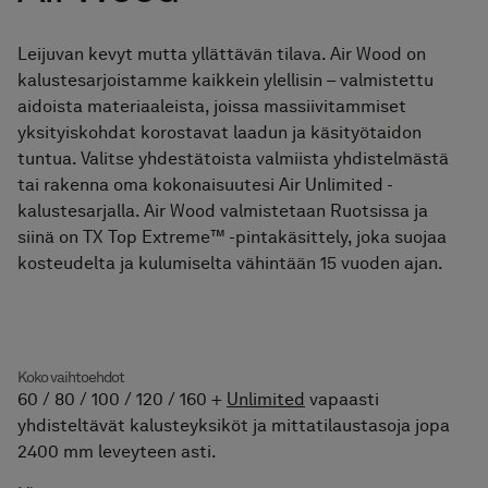
Pyyhekuivaimet
Leijuvan kevyt mutta yllättävän tilava. Air Wood on
Graniittikeramiikka
kalustesarjoistamme kaikkein ylellisin – valmistettu
aidoista materiaaleista, joissa massiivitammiset
yksityiskohdat korostavat laadun ja käsityötaidon
tuntua. Valitse yhdestätoista valmiista yhdistelmästä
tai rakenna oma kokonaisuutesi Air Unlimited -
kalustesarjalla. Air Wood valmistetaan Ruotsissa ja
siinä on TX Top Extreme™ -pintakäsittely, joka suojaa
kosteudelta ja kulumiselta vähintään 15 vuoden ajan.
Koko vaihtoehdot
60 / 80 / 100 / 120 / 160 +
Unlimited
vapaasti
yhdisteltävät kalusteyksiköt ja mittatilaustasoja jopa
2400 mm leveyteen asti.