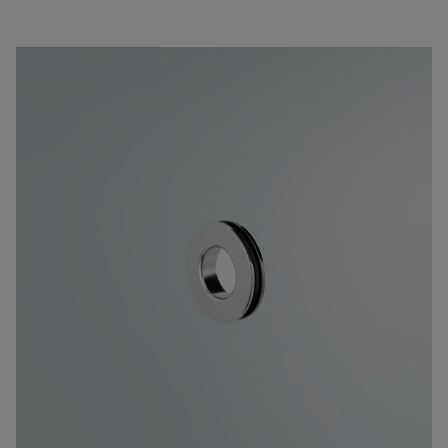
Pyyhekuivaimet
Graniittikeramiikka