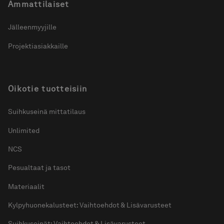
Ammattilaiset
Jälleenmyyjille
Projektiasiakkaille
Oikotie tuotteisiin
Suihkuseinä mittatilaus
Unlimited
NCS
Pesualtaat ja tasot
Materiaalit
Kylpyhuonekalusteet: Vaihtoehdot & Lisävarusteet
Suihkuseinät: Vaihtoehdot & Lisävarusteet