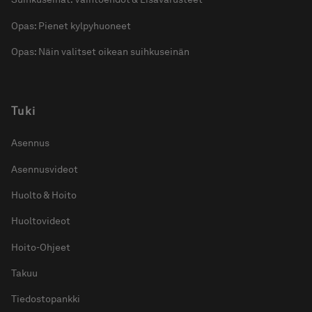
Opas: Pienet kylpyhuoneet
Opas: Näin valitset oikean suihkuseinän
Tuki
Asennus
Asennusvideot
Huolto & Hoito
Huoltovideot
Hoito-Ohjeet
Takuu
Tiedostopankki