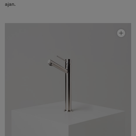
ajan.
Pesuallashana Steel Vector High
Hinta alk 430 €