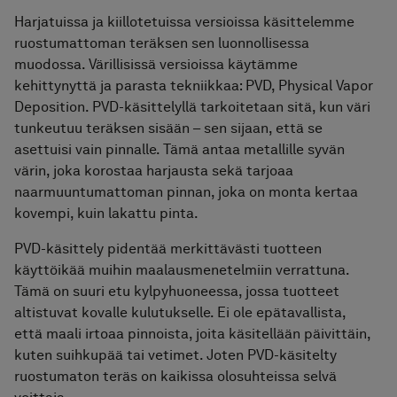
Harjatuissa ja kiillotetuissa versioissa käsittelemme
ruostumattoman teräksen sen luonnollisessa
muodossa. Värillisissä versioissa käytämme
kehittynyttä ja parasta tekniikkaa: PVD, Physical Vapor
Deposition. PVD-käsittelyllä tarkoitetaan sitä, kun väri
tunkeutuu teräksen sisään – sen sijaan, että se
asettuisi vain pinnalle. Tämä antaa metallille syvän
värin, joka korostaa harjausta sekä tarjoaa
naarmuuntumattoman pinnan, joka on monta kertaa
kovempi, kuin lakattu pinta.
PVD-käsittely pidentää merkittävästi tuotteen
käyttöikää muihin maalausmenetelmiin verrattuna.
Tämä on suuri etu kylpyhuoneessa, jossa tuotteet
altistuvat kovalle kulutukselle. Ei ole epätavallista,
että maali irtoaa pinnoista, joita käsitellään päivittäin,
kuten suihkupää tai vetimet. Joten PVD-käsitelty
ruostumaton teräs on kaikissa olosuhteissa selvä