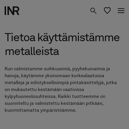
Tuotteet
Tietoa käyttämistämme
Inspiraatio
metalleista
Suunnittele
Suihkuseinät
kylpyhuoneesi
Kun valmistamme suihkuseiniä, pyyhekuivaimia ja
Kylpyhuone­kalusteet
hanoja, käytämme yksinomaan korkealaatuisia
Tietoa meistä
metalleja ja edistyksellisimpiä pintakäsittelyjä, jotka
Säilytys
on mukautettu kestämään vaativissa
Studio
01 Löydä Moodisi
kylpyhuoneolosuhteissa. Kaikki tuotteemme on
Peilit
suunniteltu ja valmistettu kestämään pitkään,
02 Suunnittele Studiossa
kuormittamatta ympäristöämme.
Etsi jälleenmyyjä
FI
Hanat & tarvikkeet
03 Siirry jälleenmyyjälle