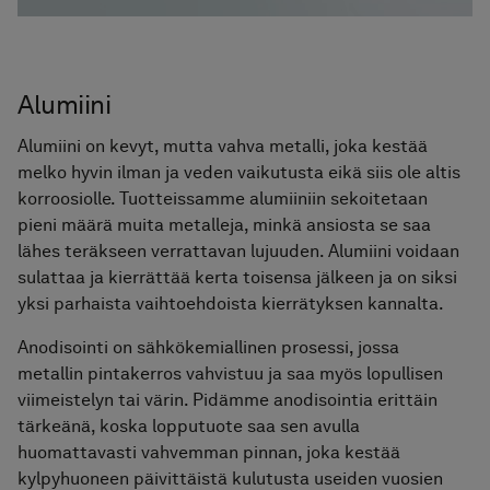
Alumiini
Alumiini on kevyt, mutta vahva metalli, joka kestää
melko hyvin ilman ja veden vaikutusta eikä siis ole altis
korroosiolle. Tuotteissamme alumiiniin sekoitetaan
pieni määrä muita metalleja, minkä ansiosta se saa
lähes teräkseen verrattavan lujuuden. Alumiini voidaan
sulattaa ja kierrättää kerta toisensa jälkeen ja on siksi
yksi parhaista vaihtoehdoista kierrätyksen kannalta.
Anodisointi on sähkökemiallinen prosessi, jossa
metallin pintakerros vahvistuu ja saa myös lopullisen
viimeistelyn tai värin. Pidämme anodisointia erittäin
tärkeänä, koska lopputuote saa sen avulla
huomattavasti vahvemman pinnan, joka kestää
kylpyhuoneen päivittäistä kulutusta useiden vuosien