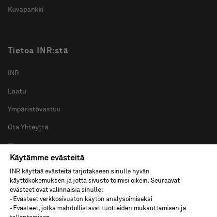
Kuvapankki
Tietoa INR:stä
INR
Laatu
Ympäristövastuu
Ota Yhteyttä
Showroom
Käytämme evästeitä
Uutishuone
INR käyttää evästeitä tarjotakseen sinulle hyvän
käyttökokemuksen ja jotta sivusto toimisi oikein. Seuraavat
Whistleblowing
evästeet ovat valinnaisia sinulle:
- Evästeet verkkosivuston käytön analysoimiseksi
Tietosuoja & Evästeet
- Evästeet, jotka mahdollistavat tuotteiden mukauttamisen ja