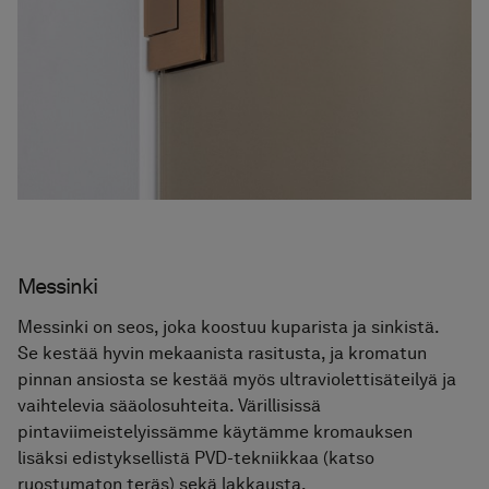
Hinta alk 2 650 €
Suihkuseinä Arc 5 Original
Hinta alk 2 750 €
Suihkuseinä Arc 7 Original
Hinta alk 4 080 €
Tilanjakaja Arc 19 Original
Hinta alk 1 260 €
Tilanjakaja Arc 20 Original
Hinta alk 910 €
Tilanjakaja Arc 20 Original XL
Hinta alk 1 910 €
Messinki
Messinki on seos, joka koostuu kuparista ja sinkistä.
Se kestää hyvin mekaanista rasitusta, ja kromatun
pinnan ansiosta se kestää myös ultraviolettisäteilyä ja
vaihtelevia sääolosuhteita. Värillisissä
pintaviimeistelyissämme käytämme kromauksen
lisäksi edistyksellistä PVD-tekniikkaa (katso
ruostumaton teräs) sekä lakkausta.