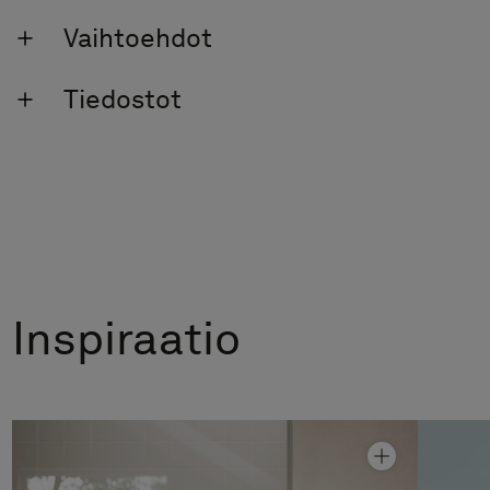
Vaihtoehdot
Tiedostot
Inspiraatio
Suihkunurkka Arc 13 Frame
Hinta alk 17 990 €
Suihkuseinä Arc 4 Original