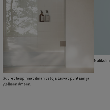
Hinta alk 26 390 €
Nelikulm
Suuret lasipinnat ilman listoja luovat puhtaan ja
ylellisen ilmeen.