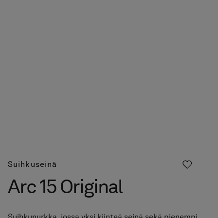
Suihkuseinä
Arc 15 Original
Suihkunurkka, jossa yksi kiinteä seinä sekä pienempi