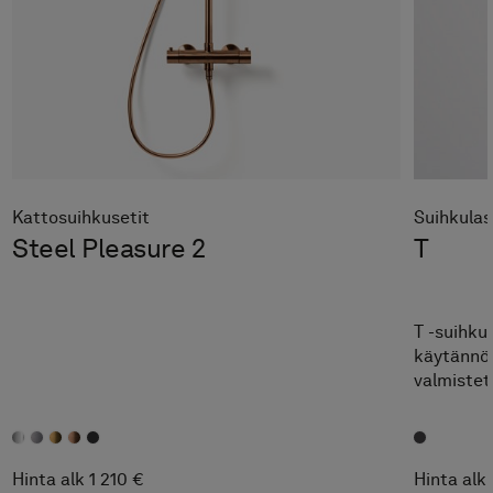
Kattosuihkusetit
Suihkulas
Steel Pleasure 2
T
T -suihkul
käytännöll
valmistett
jossa on t
raikkaana
Hinta alk 1 210 €
Hinta alk