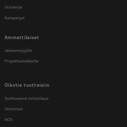
Uutiskirje
Kampanjat
Ammattilaiset
Jälleenmyyjille
Projektiasiakkaille
Oikotie tuotteisiin
Suihkuseinä mittatilaus
Unlimited
NCS