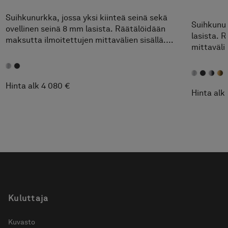
Suihkunurkka, jossa yksi kiinteä seinä sekä
Suihkunur
ovellinen seinä 8 mm lasista. Räätälöidään
lasista. 
maksutta ilmoitettujen mittavälien sisällä.
mittaväli
Helppo mukauttaa juuri omien mittojesi
omien mit
mukaan.
Hinta alk 4 080 €
Hinta alk 
Kuluttaja
Kuvasto