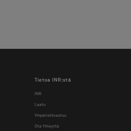
 mm asti. Helppo
mukaan
uttaa juuri omien
ojesi mukaan.
Tietoa INR:stä
INR
Laatu
Ympäristövastuu
Ota Yhteyttä