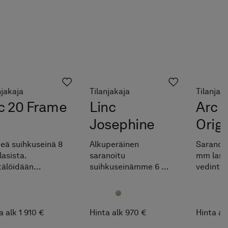
njakaja
Tilanjakaja
Tilanjak
c 20 Frame
Linc
Arc 1
Josephine
Origi
teä suihkuseinä 8
Alkuperäinen
Saranoit
asista.
saranoitu
mm lasis
tälöidään
suihkuseinämme 6 mm
vedintä.
sutta
lasista. Täydennä Pile-
maksut
itettujen
suihkutilan
ilmoitet
avälien sisällä,
säilytysratkaisulla.
mittaväli
a lattiasta
Helppo 
a alk 1 910 €
Hinta alk 970 €
Hinta al
oon saatavissa
juuri om