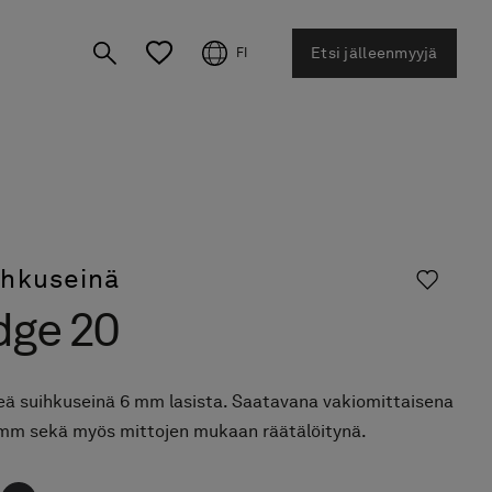
Etsi jälleenmyyjä
FI
ihkuseinä
dge 20
teä suihkuseinä 6 mm lasista. Saatavana vakiomittaisena
mm sekä myös mittojen mukaan räätälöitynä.