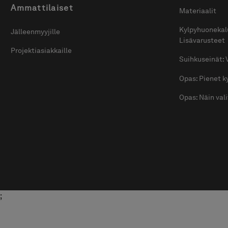
Ammattilaiset
Materiaalit
Kylpyhuonekal
Jälleenmyyjille
Lisävarusteet
Projektiasiakkaille
Suihkuseinät: 
Opas: Pienet 
Opas: Näin val
;