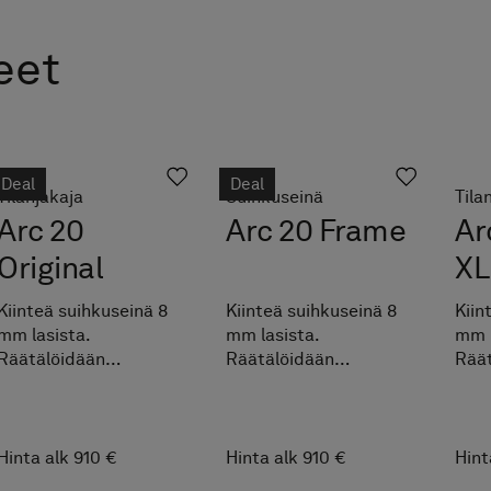
eet
Deal
Deal
Tilanjakaja
Suihkuseinä
Tila
Arc 20
Arc 20 Frame
Ar
Original
XL
Kiinteä suihkuseinä 8
Kiinteä suihkuseinä 8
Kiin
mm lasista.
mm lasista.
mm l
Räätälöidään
Räätälöidään
Rää
maksutta
maksutta
mak
ilmoitettujen
ilmoitettujen
ilmo
mittavälien sisällä.
mittavälien sisällä.
mitt
Helppo mukauttaa
Helppo mukauttaa
mitt
Hinta alk 910 €
Hinta alk 910 €
Hint
juuri omien mittojesi
juuri omien mittojesi
katt