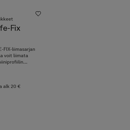
ikkeet
fe-Fix
-FIX-liimasarjan
la voit liimata
iiniprofiilin
vasti seinään
amisen ja
aamisen sijaan.
a alk 20 €
-FIXin ansiosta
 irrottaminen
stuu jälkiä
ämättä.