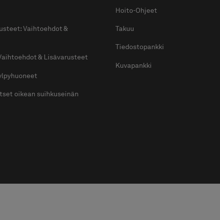
Hoito-Ohjeet
usteet: Vaihtoehdot &
Takuu
Tiedostopankki
Vaihtoehdot & Lisävarusteet
Kuvapankki
kylpyhuoneet
itset oikean suihkuseinän