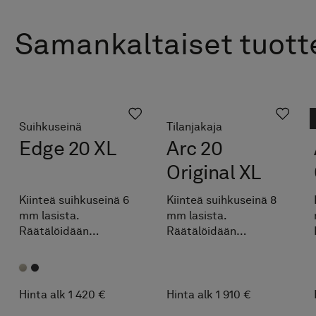
Samankaltaiset tuott
Suihkuseinä
Tilanjakaja
Edge 20 XL
Arc 20
Original XL
Kiinteä suihkuseinä 6
Kiinteä suihkuseinä 8
mm lasista.
mm lasista.
Räätälöidään
Räätälöidään
maksutta
maksutta
ilmoitettujen
ilmoitettujen
mittavälien sisällä,
mittavälien sisällä,
mitta lattiasta
mitta lattiasta
Hinta alk 1 420 €
Hinta alk 1 910 €
kattoon saatavissa
kattoon saatavissa