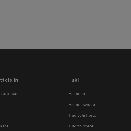
mukaan.
mukaan.
2700
muka
mitt
tteisiin
Tuki
ttatilaus
Asennus
Asennusvideot
Huolto & Hoito
tasot
Huoltovideot