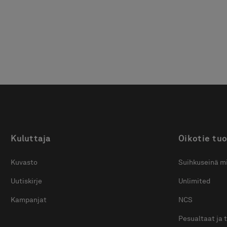
2700 mm asti.
2700 mm asti. Helppo
mukauttaa juuri omien
mittojesi mukaan.
Kuluttaja
Oikotie tuo
Kuvasto
Suihkuseinä mi
Uutiskirje
Unlimited
Kampanjat
NCS
Pesualtaat ja 