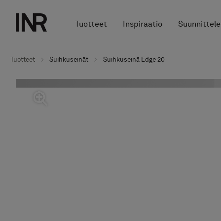
Tuotteet
Inspiraatio
Suunnittele
Tuotteet
Suihkuseinät
Suihkuseinä Edge 20