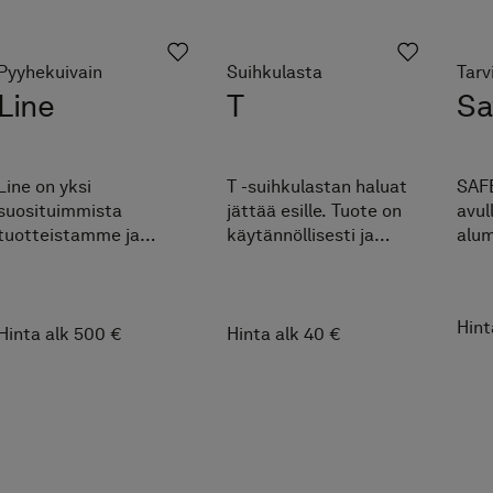
Pyyhekuivain
Suihkulasta
Tarv
Line
T
Sa
Line on yksi
T -suihkulastan haluat
SAFE
suosituimmista
jättää esille. Tuote on
avul
tuotteistamme ja
käytännöllisesti ja
alum
pystysuuntaisten
kauniisti muotoiltu ja
tuke
pyyhekuivainten
se on valmistettu
pora
suunnannäyttäjä, joka
antrasiitin värisestä
ruuv
Hint
lämmittää pyyhkeen
silikonista, jossa on
SAFE
Hinta alk 500 €
Hinta alk 40 €
tehokkaasti samalla,
teräsydin. Sen avulla
myös
kun yläosassa oleva
pidät suihkutilasi
onni
sininen valoraita antaa
raikkaana.
jätt
mukavaa tunnelmaa
kylpyhuoneeseen.