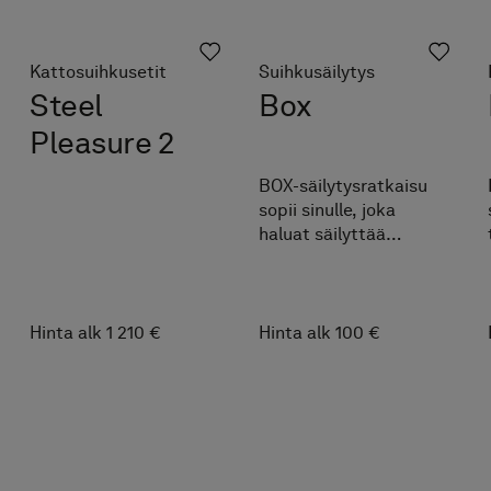
Kattosuihkusetit
Suihkusäilytys
Steel
Box
Pleasure 2
BOX-säilytysratkaisu
sopii sinulle, joka
haluat säilyttää
suihkutuotteesi esillä.
Sheivaushöylän saat
kätevästi ripustettua
hyllyn sivuun.
Hinta alk 1 210 €
Hinta alk 100 €