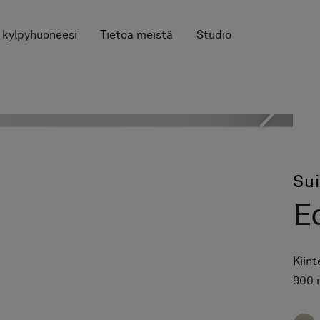
 kylpyhuoneesi
Tietoa meistä
Studio
Su
E
Kiin
900 