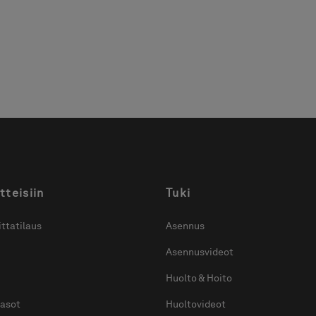
maksutta
maksutta
säil
ilmoitettujen
ilmoitettujen
mittavälien sisällä.
mittavälien sisällä,
mitta lattiasta
kattoon saatavissa
2700 mm asti.
tteisiin
Tuki
ttatilaus
Asennus
Asennusvideot
Huolto & Hoito
tasot
Huoltovideot