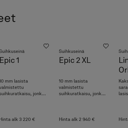
eet
Suihkuseinä
Suihkuseinä
Suih
Epic 1
Epic 2 XL
Li
Or
10 mm lasista
10 mm lasista
Kaks
valmistettu
valmistettu
sara
suihkuratkaisu, jonka
suihkuratkaisu, jonka
lasi
pivot-saranalla
pivot-saranalla
mak
kiinnitetty lasi kiertyy
kiinnitetty ovi avautuu
ilmo
höyhenenkevyesti
höyhenenkevyesti
mitt
360° akselinsa ympäri.
akselinsa ympäri.
Täyd
Hinta alk 3 220 €
Hinta alk 2 940 €
Hint
Räätälöidään
Räätälöidään
suih