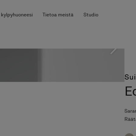
 kylpyhuoneesi
Tietoa meistä
Studio
Su
E
Saran
Räätä