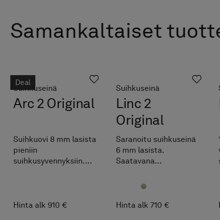
Samankaltaiset tuott
Deal
Suihkuseinä
Suihkuseinä
Arc 2 Original
Linc 2
Original
Suihkuovi 8 mm lasista
Saranoitu suihkuseinä
pieniin
6 mm lasista.
suihkusyvennyksiin.
Saatavana
Räätälöidään
vakiomittaisena sekä
maksutta
myös mittojen mukaan
ilmoitettujen
räätälöitynä.
mittavälien sisällä.
Täydennä Pile-
Hinta alk 910 €
Hinta alk 710 €
Helppo mukauttaa
suihkutilan