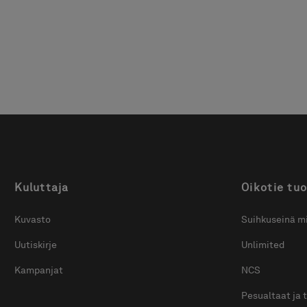
juuri omien mittojesi
säilytysratkaisulla.
mukaan.
Kuluttaja
Oikotie tuo
Kuvasto
Suihkuseinä mi
Uutiskirje
Unlimited
Kampanjat
NCS
Pesualtaat ja 