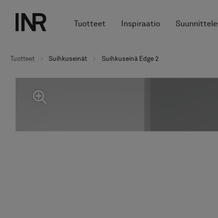
Tuotteet
Inspiraatio
Suunnittele
Tuotteet
Suihkuseinät
Suihkuseinä Edge 2