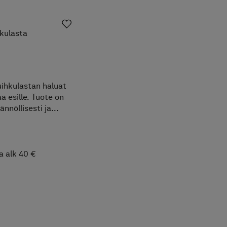
kulasta
uihkulastan haluat
ää esille. Tuote on
ännöllisesti ja
iisti muotoiltu ja
n valmistettu
asiitin värisestä
konista, jossa on
a alk 40 €
sydin. Sen avulla
t suihkutilasi
kaana.