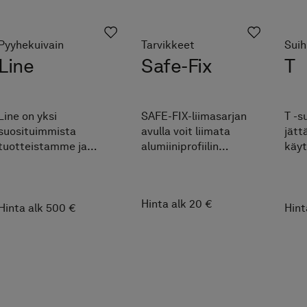
Pyyhekuivain
Tarvikkeet
Suih
Line
Safe-Fix
T
Line on yksi
SAFE-FIX-liimasarjan
T -s
suosituimmista
avulla voit liimata
jätt
tuotteistamme ja
alumiiniprofiilin
käyt
pystysuuntaisten
tukevasti seinään
kaun
pyyhekuivainten
poraamisen ja
se o
suunnannäyttäjä, joka
ruuvaamisen sijaan.
antr
Hinta alk 20 €
lämmittää pyyhkeen
SAFE-FIXin ansiosta
sili
Hinta alk 500 €
Hint
tehokkaasti samalla,
myös irrottaminen
terä
kun yläosassa oleva
onnistuu jälkiä
pidä
sininen valoraita antaa
jättämättä.
raik
mukavaa tunnelmaa
kylpyhuoneeseen.