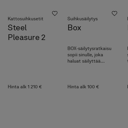
Kattosuihkusetit
Suihkusäilytys
Steel
Box
Pleasure 2
BOX-säilytysratkaisu
sopii sinulle, joka
haluat säilyttää
suihkutuotteesi esillä.
Sheivaushöylän saat
kätevästi ripustettua
hyllyn sivuun.
Hinta alk 1 210 €
Hinta alk 100 €