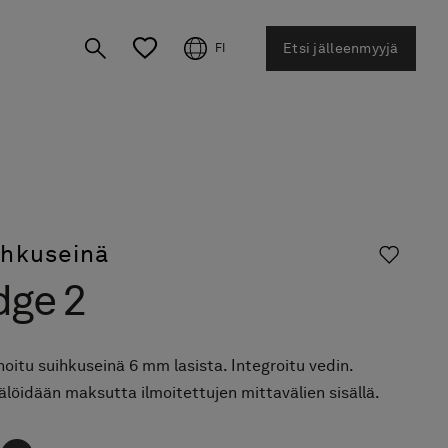
Etsi jälleenmyyjä
FI
ihkuseinä
dge 2
oitu suihkuseinä 6 mm lasista. Integroitu vedin.
löidään maksutta ilmoitettujen mittavälien sisällä.