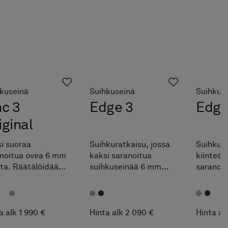
kuseinä
Suihkuseinä
Suihkus
nc 3
Edge 3
Edge
iginal
i suoraa
Suihkuratkaisu, jossa
Suihkura
noitua ovea 6 mm
kaksi saranoitua
kiinteä s
sta. Räätälöidään
suihkuseinää 6 mm
saranoit
sutta
lasista. Integroitu
lasista. 
itettujen
vedin. Räätälöidään
vedin. R
avälien sisällä.
maksutta
maksut
ennä Pile-
ilmoitettujen
ilmoitet
a alk 1 990 €
Hinta alk 2 090 €
Hinta al
kutilan
mittavälien sisällä.
mittaväli