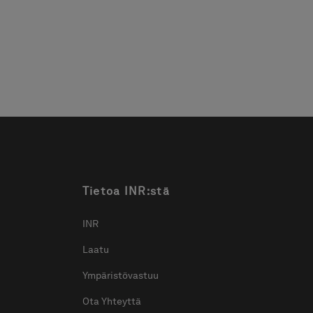
ytysratkaisulla.
Tietoa INR:stä
INR
Laatu
Ympäristövastuu
Ota Yhteyttä