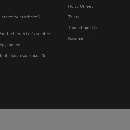
Hoito-Ohjeet
usteet: Vaihtoehdot &
Takuu
Tiedostopankki
Vaihtoehdot & Lisävarusteet
Kuvapankki
kylpyhuoneet
itset oikean suihkuseinän