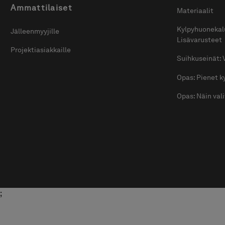
Ammattilaiset
Materiaalit
Kylpyhuonekal
Jälleenmyyjille
Lisävarusteet
Projektiasiakkaille
Suihkuseinät: 
Opas: Pienet 
Opas: Näin val
;