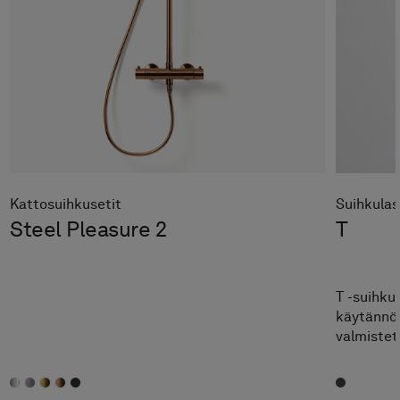
Kattosuihkusetit
Suihkulas
Steel Pleasure 2
T
T -suihkul
käytännöll
valmistett
jossa on t
raikkaana