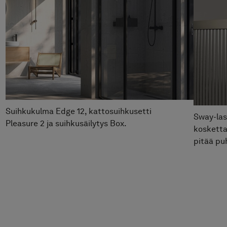
Suihkusäilytys Box
Hinta alk 990 €
Suihkukulma Edge 12, kattosuihkusetti
Sway-las
Pleasure 2 ja suihkusäilytys Box.
kosketta
pitää pu