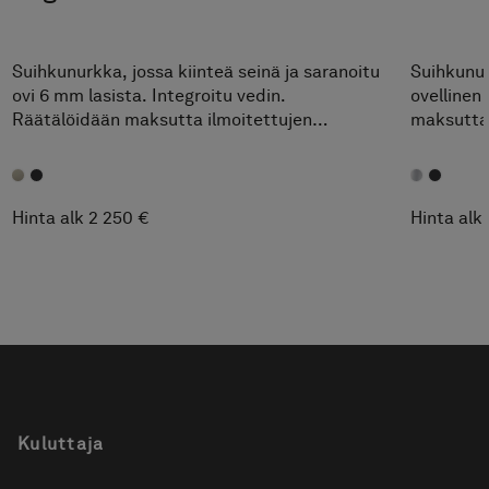
Suihkunurkka, jossa kiinteä seinä ja saranoitu
Suihkunur
ovi 6 mm lasista. Integroitu vedin.
ovellinen
Räätälöidään maksutta ilmoitettujen
maksutta 
mittavälien sisällä.
Helppo mu
mukaan.
Hinta alk 2 250 €
Hinta alk
Kuluttaja