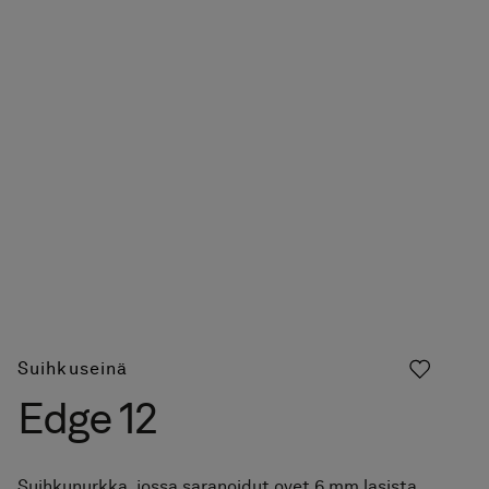
Suihkuseinä
Edge 12
Suihkunurkka, jossa saranoidut ovet 6 mm lasista.