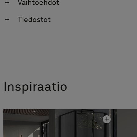
Vaihtoehdot
Tiedostot
Inspiraatio
Kattosuihkusetit Steel Pleasure 2
Hinta alk 12 690 €
Suihkuseinä Edge 12
Hinta alk 17 090 €