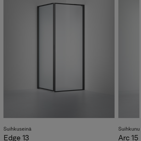
Suihkuseinä
Suihkunu
Edge 13
Arc 15