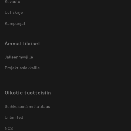
Kuvasto
Uutiskirje
Kampanjat
Ammattilaiset
Jälleenmyyjille
Projektiasiakkaille
Oikotie tuotteisiin
Suihkuseinä mittatilaus
Unlimited
NCS