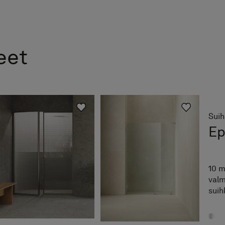
eet
Suih
Ep
10 m
valm
suih
pivo
kiin
höy