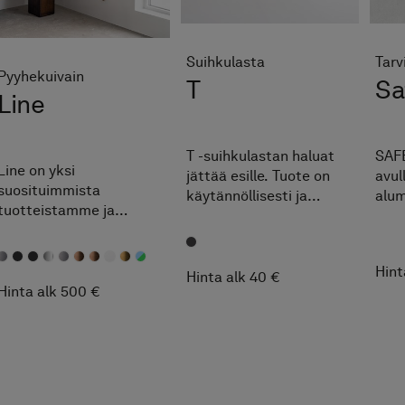
Suihkulasta
Tarv
Pyyhekuivain
T
Sa
Line
T -suihkulastan haluat
SAFE
Line on yksi
jättää esille. Tuote on
avul
suosituimmista
käytännöllisesti ja
alum
tuotteistamme ja
kauniisti muotoiltu ja
tuke
pystysuuntaisten
se on valmistettu
pora
pyyhekuivainten
antrasiitin värisestä
ruuv
suunnannäyttäjä, joka
Hint
silikonista, jossa on
SAFE
Hinta alk 40 €
lämmittää pyyhkeen
Hinta alk 500 €
teräsydin. Sen avulla
myös
tehokkaasti samalla,
pidät suihkutilasi
onni
kun yläosassa oleva
raikkaana.
jätt
sininen valoraita antaa
mukavaa tunnelmaa
kylpyhuoneeseen.