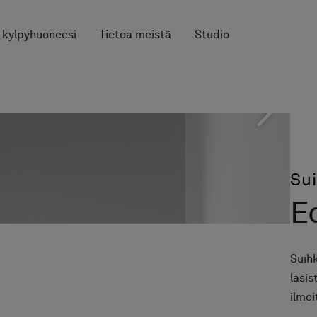
 kylpyhuoneesi
Tietoa meistä
Studio
Su
E
Suih
lasis
ilmoi