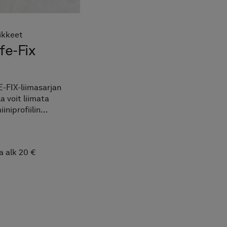
ikkeet
fe-Fix
-FIX-liimasarjan
la voit liimata
iiniprofiilin
vasti seinään
amisen ja
aamisen sijaan.
a alk 20 €
-FIXin ansiosta
 irrottaminen
stuu jälkiä
ämättä.