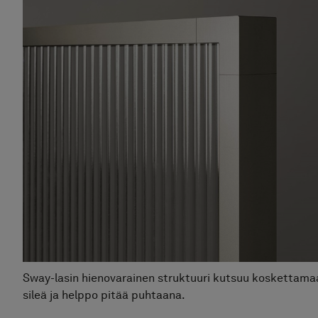
Hi
Sui
Hint
Sway-lasin hienovarainen struktuuri kutsuu koskettamaa
sileä ja helppo pitää puhtaana.