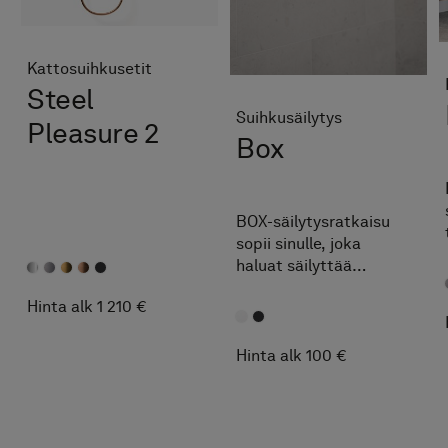
Kattosuihkusetit
Steel
Suihkusäilytys
Pleasure 2
Box
BOX-säilytysratkaisu
sopii sinulle, joka
haluat säilyttää
suihkutuotteesi esillä.
Hinta alk 1 210 €
Sheivaushöylän saat
kätevästi ripustettua
hyllyn sivuun.
Hinta alk 100 €