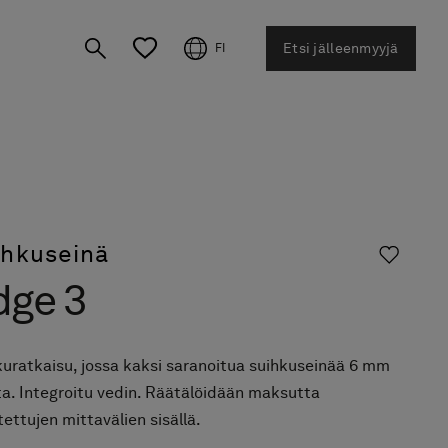
Etsi jälleenmyyjä
FI
ihkuseinä
dge 3
kuratkaisu, jossa kaksi saranoitua suihkuseinää 6 mm
ta. Integroitu vedin. Räätälöidään maksutta
tettujen mittavälien sisällä.