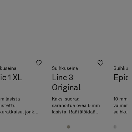
kuseinä
Suihkuseinä
Suihkus
ic 1 XL
Linc 3
Epic 
Original
m lasista
Kaksi suoraa
10 mm la
istettu
saranoitua ovea 6 mm
valmiste
kuratkaisu, jonka
lasista. Räätälöidään
suihkura
t-saranalla
maksutta
pivot-sa
nitetty lasi kiertyy
ilmoitettujen
kiinnite
henenkevyesti
mittavälien sisällä.
höyhene