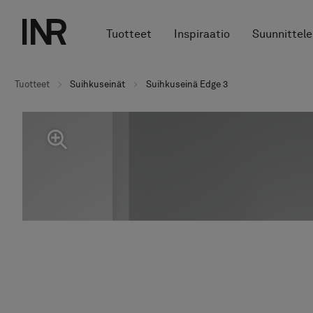
Tuotteet
Inspiraatio
Suunnittele
Tuotteet
Suihkuseinät
Suihkuseinä Edge 3