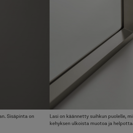
nta alk 20 790 €
hkuseinä Edge 4
S
a alk 22 590 €
Hi
n. Sisäpinta on
Lasi on käännetty suihkun puolelle, m
kehyksen ulkoista muotoa ja helpotta