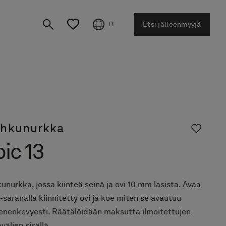
Etsi jälleenmyyjä
FI
ihkunurkka
ic 13
unurkka, jossa kiinteä seinä ja ovi 10 mm lasista. Avaa
-saranalla kiinnitetty ovi ja koe miten se avautuu
enenkevyesti. Räätälöidään maksutta ilmoitettujen
välien sisällä.