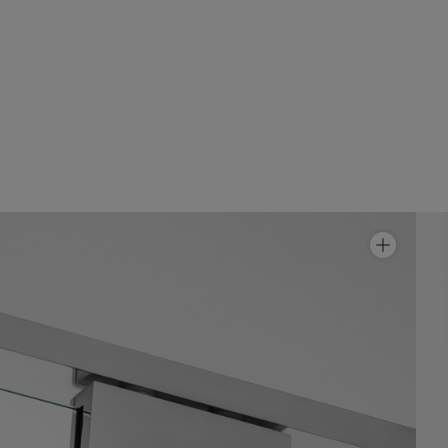
Suihkunurkka Epic 13
Hinta alk 40 690 €