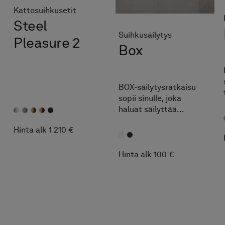
Kattosuihkusetit
Steel
Suihkusäilytys
Pleasure 2
Box
BOX-säilytysratkaisu
sopii sinulle, joka
haluat säilyttää
suihkutuotteesi esillä.
Hinta alk 1 210 €
Sheivaushöylän saat
kätevästi ripustettua
hyllyn sivuun.
Hinta alk 100 €