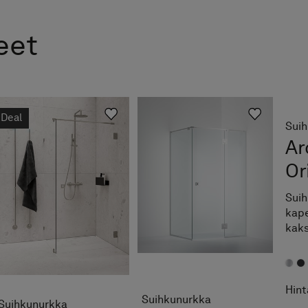
eet
Deal
Suihkunurkka
Suih
Suihkunurkka