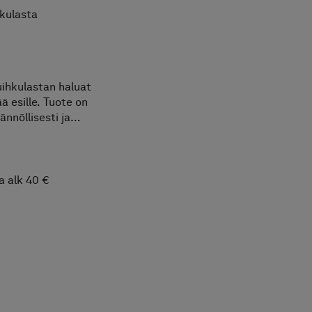
kulasta
uihkulastan haluat
ää esille. Tuote on
ännöllisesti ja
iisti muotoiltu ja
n valmistettu
asiitin värisestä
konista, jossa on
a alk 40 €
sydin. Sen avulla
t suihkutilasi
kaana.