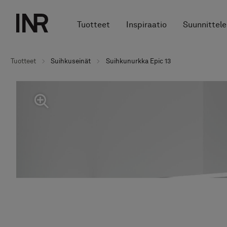
Tuotteet
Inspiraatio
Suunnittele
Tuotteet
Suihkuseinät
Suihkunurkka Epic 13