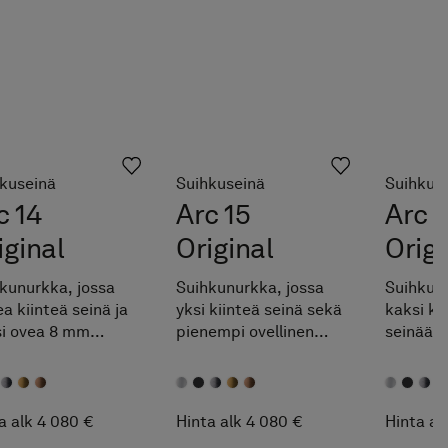
Suihkus
Arc 1
Origi
Suihkunu
kaksi ki
seinää 8
Räätälö
maksut
ilmoitet
mittaväli
Hinta al
kuseinä
Suihkuseinä
Helppo 