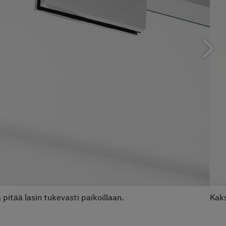
 pitää lasin tukevasti paikoillaan.
Kaks