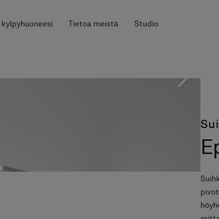
 kylpyhuoneesi
Tietoa meistä
Studio
Su
Ep
Suihk
pivot
höyh
mitta