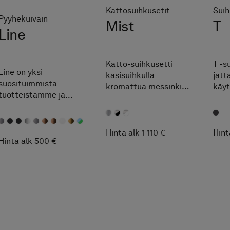
Kattosuihkusetit
Suih
Pyyhekuivain
Mist
T
Line
Katto-suihkusetti
T -s
Line on yksi
käsisuihkulla
jätt
suosituimmista
kromattua messinkiä.
käyt
tuotteistamme ja
Muotoilulla, joka sopii
kaun
pystysuuntaisten
useimpiin tyyleihin.
se o
pyyhekuivainten
Mora Technology
antr
suunnannäyttäjä, joka
Inside.
sili
Hinta alk 1 110 €
Hint
lämmittää pyyhkeen
Hinta alk 500 €
terä
tehokkaasti samalla,
pidä
kun yläosassa oleva
raik
sininen valoraita antaa
mukavaa tunnelmaa
kylpyhuoneeseen.