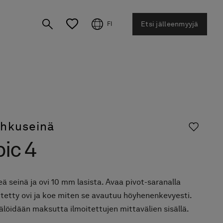
Etsi jälleenmyyjä
FI
ihkuseinä
ic 4
eä seinä ja ovi 10 mm lasista. Avaa pivot-saranalla
itetty ovi ja koe miten se avautuu höyhenenkevyesti.
löidään maksutta ilmoitettujen mittavälien sisällä.