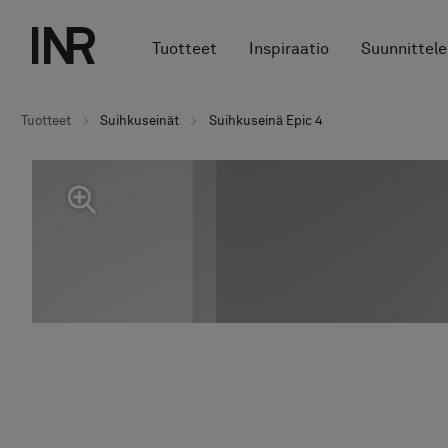
Tuotteet
Inspiraatio
Suunnittele
Tuotteet
Suihkuseinät
Suihkuseinä Epic 4