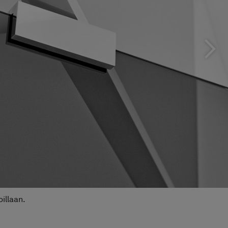
Hinta alk 29 190 €
illaan.