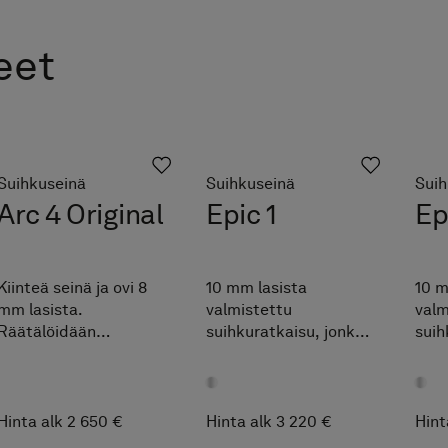
eet
Suihkuseinä
Suihkuseinä
Suih
Arc 4 Original
Epic 1
Ep
Kiinteä seinä ja ovi 8
10 mm lasista
10 m
mm lasista.
valmistettu
valm
Räätälöidään
suihkuratkaisu, jonka
suih
maksutta
pivot-saranalla
pivo
ilmoitettujen
kiinnitetty lasi kiertyy
kiin
mittavälien sisällä.
höyhenenkevyesti
höy
Helppo mukauttaa
360° akselinsa ympäri.
360°
Hinta alk 2 650 €
Hinta alk 3 220 €
Hint
juuri omien mittojesi
Räätälöidään
Rää