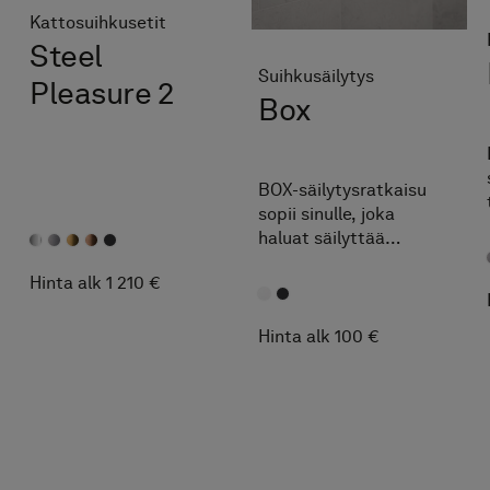
Kattosuihkusetit
Steel
Suihkusäilytys
Pleasure 2
Box
BOX-säilytysratkaisu
sopii sinulle, joka
haluat säilyttää
suihkutuotteesi esillä.
Hinta alk 1 210 €
Sheivaushöylän saat
kätevästi ripustettua
hyllyn sivuun.
Hinta alk 100 €