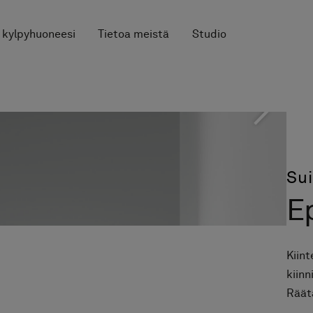
 kylpyhuoneesi
Tietoa meistä
Studio
Su
Ep
Kiint
kiinn
Räätä