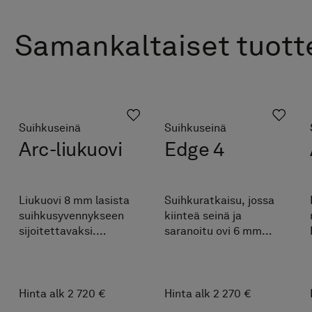
Samankaltaiset tuott
Suihkuseinä
Suihkuseinä
Arc-liukuovi
Edge 4
Liukuovi 8 mm lasista
Suihkuratkaisu, jossa
suihkusyvennykseen
kiinteä seinä ja
sijoitettavaksi.
saranoitu ovi 6 mm
Räätälöidään
lasista. Integroitu
maksutta
vedin. Räätälöidään
ilmoitettujen
maksutta
mittavälien sisällä.
ilmoitettujen
Hinta alk 2 720 €
Hinta alk 2 270 €
Valitse useista
mittavälien sisällä.