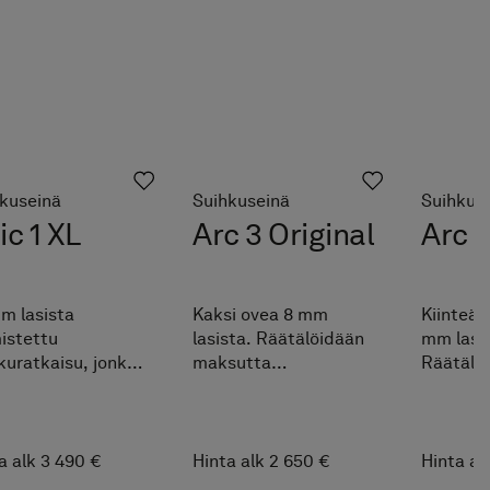
kuseinä
Suihkuseinä
Suihkus
ic 1 XL
Arc 3 Original
Arc 5
m lasista
Kaksi ovea 8 mm
Kiinteä s
istettu
lasista. Räätälöidään
mm lasis
kuratkaisu, jonka
maksutta
Räätälö
t-saranalla
ilmoitettujen
maksut
nitetty lasi kiertyy
mittavälien sisällä.
ilmoitet
henenkevyesti
Helppo mukauttaa
mittaväli
 akselinsa ympäri.
juuri omien mittojesi
Helppo 
a alk 3 490 €
Hinta alk 2 650 €
Hinta al
tälöidään
mukaan.
juuri om