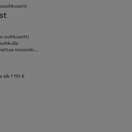
osuihkusetit
st
o-suihkusetti
suihkulla
attua messinkiä.
oilulla, joka sopii
mpiin tyyleihin.
a Technology
de.
a alk 1 110 €