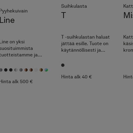
Suihkulasta
Katt
Pyyhekuivain
T
Mi
Line
T -suihkulastan haluat
Katt
Line on yksi
jättää esille. Tuote on
käsi
suosituimmista
käytännöllisesti ja
krom
tuotteistamme ja
kauniisti muotoiltu ja
Muot
pystysuuntaisten
se on valmistettu
usei
pyyhekuivainten
antrasiitin värisestä
Mor
suunnannäyttäjä, joka
silikonista, jossa on
Insi
Hinta alk 40 €
Hint
lämmittää pyyhkeen
Hinta alk 500 €
teräsydin. Sen avulla
tehokkaasti samalla,
pidät suihkutilasi
kun yläosassa oleva
raikkaana.
sininen valoraita antaa
mukavaa tunnelmaa
kylpyhuoneeseen.