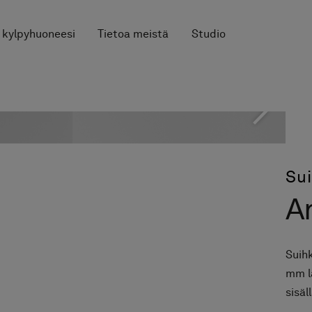
 kylpyhuoneesi
Tietoa meistä
Studio
Su
A
Suihk
mm l
sisäl