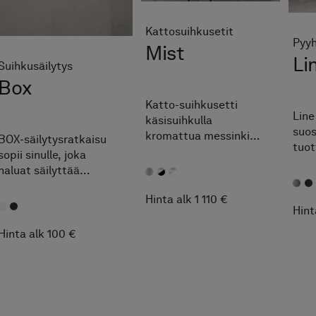
Kattosuihkusetit
Pyyh
Mist
Li
Suihkusäilytys
Box
Katto-suihkusetti
Line
käsisuihkulla
suos
kromattua messinkiä.
BOX-säilytysratkaisu
tuot
Muotoilulla, joka sopii
sopii sinulle, joka
pyst
useimpiin tyyleihin.
haluat säilyttää
pyyh
Mora Technology
suihkutuotteesi esillä.
suun
Inside.
Hinta alk 1 110 €
Sheivaushöylän saat
läm
Hint
kätevästi ripustettua
teho
hyllyn sivuun.
Hinta alk 100 €
kun 
sini
muk
kyl