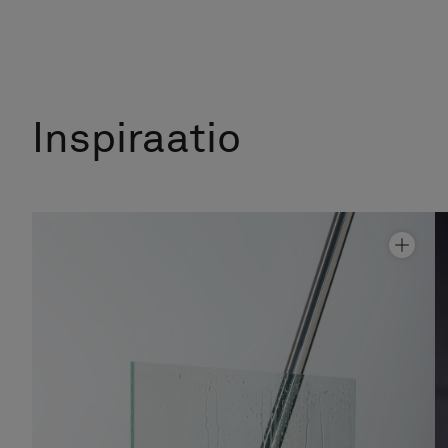
Inspiraatio
Kylpyammeseinäke Arc 17 Original
Hinta alk 11 390 €
Kylpyammeseinäke Linc 17 Original
Hinta alk 5 490 €
Suihkunurkka Arc 12 Original
Hinta alk 17 990 €
Suihkunurkka Arc 13 Frame
Hinta alk 17 990 €
Suihkunurkka Arc 13 Original
Hinta alk 17 990 €