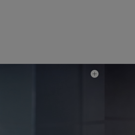
Suihkunurkka Arc 13 Frame
Hinta alk 17 990 €
Suihkunurkka Arc 14 Frame
Hinta alk 40 590 €
Suihkunurkka Arc 15 Frame
Hinta alk 40 590 €
Suihkunurkka Arc 16 Frame
Hinta alk 54 790 €
Suihkuseinä Arc 20 Frame
Hinta alk 8 990 €