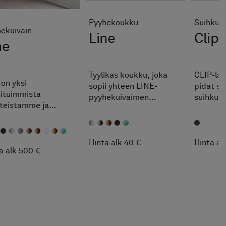
Pyyhekoukku
Suihkul
ekuivain
Line
Clip
ne
Tyylikäs koukku, joka
CLIP-las
 on yksi
sopii yhteen LINE-
pidät su
ituimmista
pyyhekuivaimen
suihkuse
teistamme ja
kanssa. Saatavana
Clip-las
ysuuntaisten
samoilla
käteväst
ekuivainten
pintakäsittelyillä kuin
BOX-tai 
nannäyttäjä, joka
pyyhekuivain ja
säilytys
Hinta alk 40 €
Hinta al
mittää pyyhkeen
a alk 500 €
valinnaisena NCS-
reunaan.
kkaasti samalla,
sävynä.
aina kät
yläosassa oleva
nen valoraita antaa
avaa tunnelmaa
pyhuoneeseen.