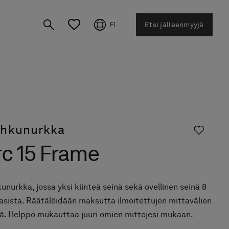
Etsi jälleenmyyjä
FI
ihkunurkka
rc 15 Frame
unurkka, jossa yksi kiinteä seinä sekä ovellinen seinä 8
asista. Räätälöidään maksutta ilmoitettujen mittavälien
lä. Helppo mukauttaa juuri omien mittojesi mukaan.